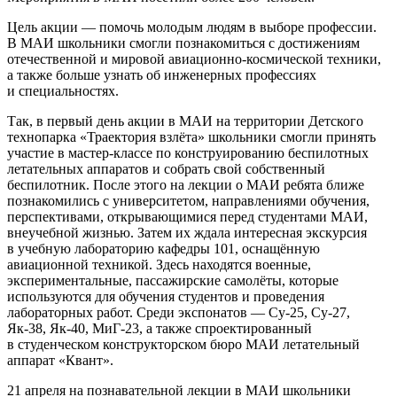
Цель акции — помочь молодым людям в выборе профессии.
В МАИ школьники смогли познакомиться с достижениям
отечественной и мировой авиационно-космической техники,
а также больше узнать об инженерных профессиях
и специальностях.
Так, в первый день акции в МАИ на территории Детского
технопарка «Траектория взлёта» школьники смогли принять
участие в мастер-классе по конструированию беспилотных
летательных аппаратов и собрать свой собственный
беспилотник. После этого на лекции о МАИ ребята ближе
познакомились с университетом, направлениями обучения,
перспективами, открывающимися перед студентами МАИ,
внеучебной жизнью. Затем их ждала интересная экскурсия
в учебную лабораторию кафедры 101, оснащённую
авиационной техникой. Здесь находятся военные,
экспериментальные, пассажирские самолёты, которые
используются для обучения студентов и проведения
лабораторных работ. Среди экспонатов — Су-25, Су-27,
Як-38, Як-40, МиГ-23, а также спроектированный
в студенческом конструкторском бюро МАИ летательный
аппарат «Квант».
21 апреля на познавательной лекции в МАИ школьники