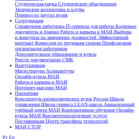
Студенческая наука
Студенческие объединения
Творческие коллективы и клубы
Перевод из других вузов
Сотрудникам
Cправочник работника
IT-сервисы для работы
Кадровые
документы и бланки
Работа и карьера в МАИ
Выборы
и конкурсы на замещение должностей
Эффективный
контракт
Комиссия по трудовым спорам
Профсоюзная
организация работников
Дополнительное образование и курсы
Реестр документации СМК
Выпускникам
Магистратура
Аспирантура
Онлайн-курсы МАИ
Работа и карьера в МАИ
Интернет-магазин МАИ
Партнёрам
Консорциум аэрокосмических вузов России
Школа
управления
Школа сервиса
LEAN-школа
Авиационный
учебный центр МАИ
Корпоративное обучение
Онлайн-
курсы МАИ
Высокотехнологичные услуги
Поставщикам
Центр трансфера технологий
МАИ СТОР
Ру
En