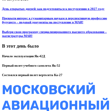
День открытых дверей: как подготовиться к поступлению в 2027 году
Преврати интерес к гуманитарным наукам в перспективную профессию
будущего – подавай документы на поступление в МАИ!
Выбери свою программу специализированного высшего образования –
магистратуры МАИ!
В этот день было
Начало эксплуатации Як-42Д
Первый полет учебного самолета Як-52
Состоялся первый полет вертолета Ка-27