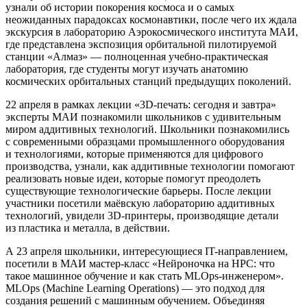
узнали об истории покорения космоса и о самых
неожиданных парадоксах космонавтики, после чего их ждала
экскурсия в лабораторию Аэрокосмического института МАИ,
где представлена экспозиция орбитальной пилотируемой
станции «Алмаз» — полноценная учебно-практическая
лаборатория, где студенты могут изучать анатомию
космических орбитальных станций предыдущих поколений.
22 апреля в рамках лекции «3D-печать: сегодня и завтра»
эксперты МАИ познакомили школьников с удивительным
миром аддитивных технологий. Школьники познакомились
с современными образцами промышленного оборудования
и технологиями, которые применяются для цифрового
производства, узнали, как аддитивные технологии помогают
реализовать новые идеи, которые помогут преодолеть
существующие технологические барьеры. После лекции
участники посетили маёвскую лабораторию аддитивных
технологий, увидели 3D-принтеры, производящие детали
из пластика и металла, в действии.
А 23 апреля школьники, интересующиеся IT-направлением,
посетили в МАИ мастер-класс «Нейроночка на HPC: что
такое машинное обучение и как стать MLOps-инженером».
MLOps (Machine Learning Operations) — это подход для
создания решений с машинным обучением. Объединяя