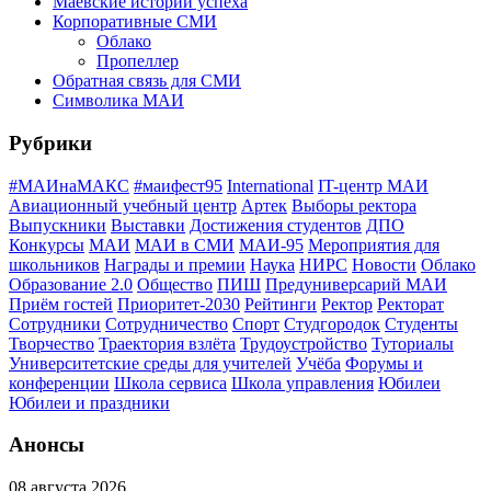
Маёвские истории успеха
Корпоративные СМИ
Облако
Пропеллер
Обратная связь для СМИ
Символика МАИ
Рубрики
#МАИнаМАКС
#маифест95
International
IT-центр МАИ
Авиационный учебный центр
Артек
Выборы ректора
Выпускники
Выставки
Достижения студентов
ДПО
Конкурсы
МАИ
МАИ в СМИ
МАИ-95
Мероприятия для
школьников
Награды и премии
Наука
НИРС
Новости
Облако
Образование 2.0
Общество
ПИШ
Предуниверсарий МАИ
Приём гостей
Приоритет-2030
Рейтинги
Ректор
Ректорат
Сотрудники
Сотрудничество
Спорт
Студгородок
Студенты
Творчество
Траектория взлёта
Трудоустройство
Туториалы
Университетские среды для учителей
Учёба
Форумы и
конференции
Школа сервиса
Школа управления
Юбилеи
Юбилеи и праздники
Анонсы
08 августа 2026