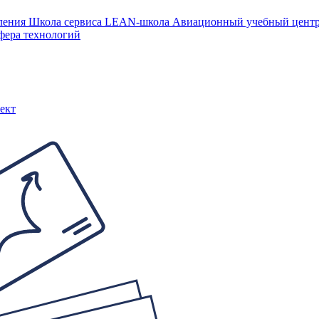
ления
Школа сервиса
LEAN-школа
Авиационный учебный цен
фера технологий
ект