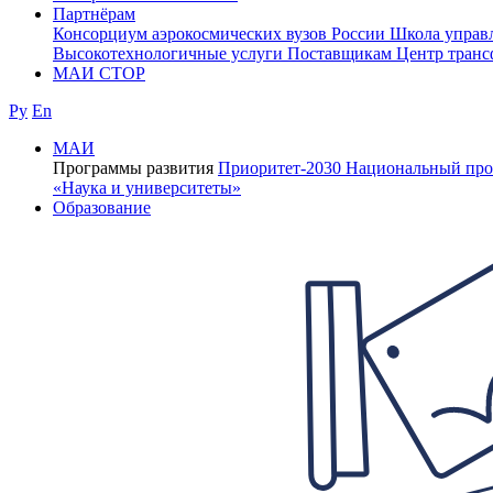
Партнёрам
Консорциум аэрокосмических вузов России
Школа управ
Высокотехнологичные услуги
Поставщикам
Центр транс
МАИ СТОР
Ру
En
МАИ
Программы развития
Приоритет-2030
Национальный про
«Наука и университеты»
Образование