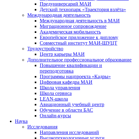
Предуниверсарий МАИ
Детский технопарк «Траектория взлёта»
Международная деятельность
Международная деятельность в МАИ
Миграционное сопровождение
Академическая мобильность
Европейское приложение к диплому
Совместный институт МАИ-ШУЦТ
Трудоустройство
Центр карьеры МАИ
Дополнительное профессиональное образование
Повышение квалификации и
переподготовка
Программы нацпроекта «Кадры»
Цифровая кафедра МАИ
Школа управления
Школа сервиса
LEAN-школа
Авиационный учебный центр
Обучение в области БАС
Онлайн-курсы
Наука
Исследования
Направления исследований
Высокотехнологичные услуги