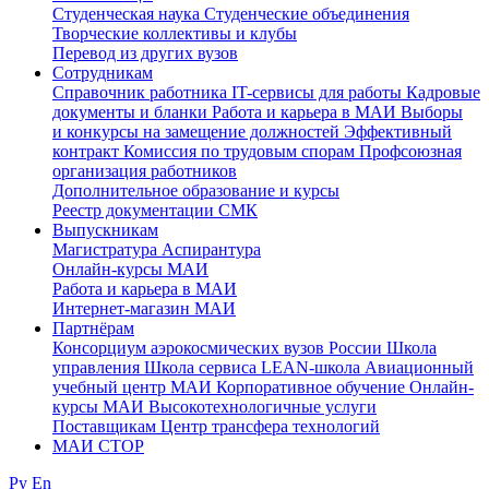
Студенческая наука
Студенческие объединения
Творческие коллективы и клубы
Перевод из других вузов
Сотрудникам
Cправочник работника
IT-сервисы для работы
Кадровые
документы и бланки
Работа и карьера в МАИ
Выборы
и конкурсы на замещение должностей
Эффективный
контракт
Комиссия по трудовым спорам
Профсоюзная
организация работников
Дополнительное образование и курсы
Реестр документации СМК
Выпускникам
Магистратура
Аспирантура
Онлайн-курсы МАИ
Работа и карьера в МАИ
Интернет-магазин МАИ
Партнёрам
Консорциум аэрокосмических вузов России
Школа
управления
Школа сервиса
LEAN-школа
Авиационный
учебный центр МАИ
Корпоративное обучение
Онлайн-
курсы МАИ
Высокотехнологичные услуги
Поставщикам
Центр трансфера технологий
МАИ СТОР
Ру
En