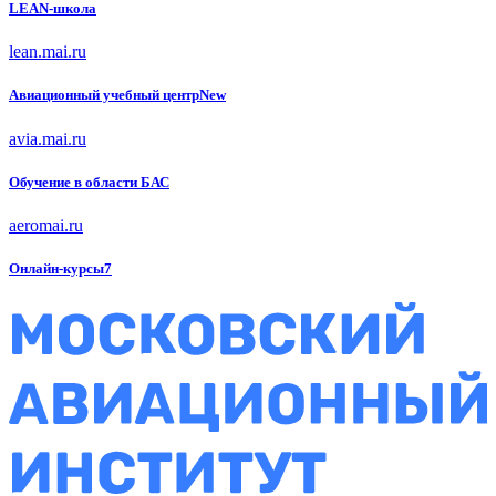
LEAN-школа
lean.mai.ru
Авиационный учебный
центр
New
avia.mai.ru
Обучение в области БАС
aeromai.ru
Онлайн-курсы
7