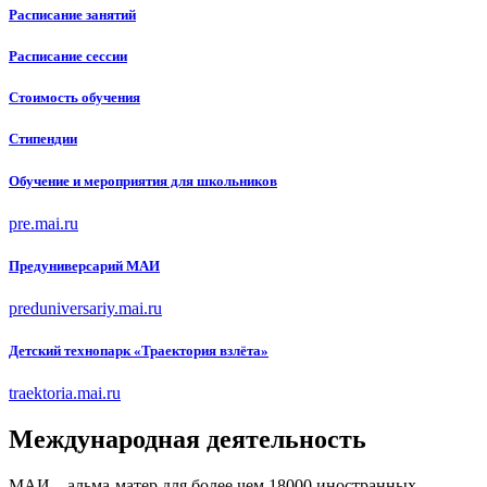
Расписание занятий
Расписание
сессии
Стоимость обучения
Стипендии
Обучение и мероприятия для школьников
pre.mai.ru
Предуниверсарий МАИ
preduniversariy.mai.ru
Детский технопарк «Траектория взлёта»
traektoria.mai.ru
Международная деятельность
МАИ – альма-матер для более чем 18000 иностранных