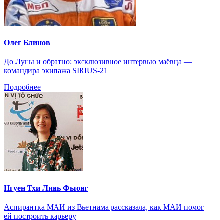
Олег Блинов
До Луны и обратно: эксклюзивное интервью маёвца —
командира экипажа SIRIUS-21
Подробнее
Нгуен Тхи Линь Фыонг
Аспирантка МАИ из Вьетнама рассказала, как МАИ помог
ей построить карьеру