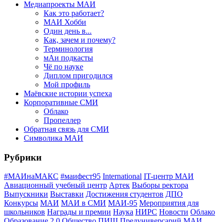
Медиапроекты МАИ
Как это работает?
МАИ Хобби
Один день в...
Как, зачем и почему?
Терминология
мАи подкасты
Чё по науке
Диплом пригодился
Мой профиль
Маёвские истории успеха
Корпоративные СМИ
Облако
Пропеллер
Обратная связь для СМИ
Символика МАИ
Рубрики
#МАИнаМАКС
#маифест95
International
IT-центр МАИ
Авиационный учебный центр
Артек
Выборы ректора
Выпускники
Выставки
Достижения студентов
ДПО
Конкурсы
МАИ
МАИ в СМИ
МАИ-95
Мероприятия для
школьников
Награды и премии
Наука
НИРС
Новости
Облако
Образование 2.0
Общество
ПИШ
Предуниверсарий МАИ