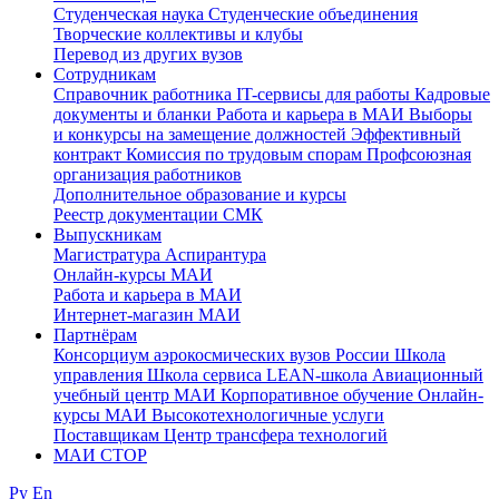
Студенческая наука
Студенческие объединения
Творческие коллективы и клубы
Перевод из других вузов
Сотрудникам
Cправочник работника
IT-сервисы для работы
Кадровые
документы и бланки
Работа и карьера в МАИ
Выборы
и конкурсы на замещение должностей
Эффективный
контракт
Комиссия по трудовым спорам
Профсоюзная
организация работников
Дополнительное образование и курсы
Реестр документации СМК
Выпускникам
Магистратура
Аспирантура
Онлайн-курсы МАИ
Работа и карьера в МАИ
Интернет-магазин МАИ
Партнёрам
Консорциум аэрокосмических вузов России
Школа
управления
Школа сервиса
LEAN-школа
Авиационный
учебный центр МАИ
Корпоративное обучение
Онлайн-
курсы МАИ
Высокотехнологичные услуги
Поставщикам
Центр трансфера технологий
МАИ СТОР
Ру
En