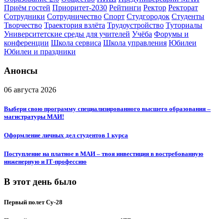
Приём гостей
Приоритет-2030
Рейтинги
Ректор
Ректорат
Сотрудники
Сотрудничество
Спорт
Студгородок
Студенты
Творчество
Траектория взлёта
Трудоустройство
Туториалы
Университетские среды для учителей
Учёба
Форумы и
конференции
Школа сервиса
Школа управления
Юбилеи
Юбилеи и праздники
Анонсы
06 августа 2026
Выбери свою программу специализированного высшего образования –
магистратуры МАИ!
Оформление личных дел студентов 1 курса
Поступление на платное в МАИ – твоя инвестиция в востребованную
инженерную и IT‑профессию
В этот день было
Первый полет Су-28