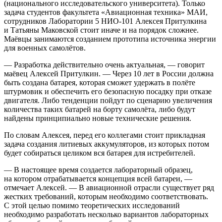
(национального исследовательского университета). Только
задача студентов факультета «Авиационная техника» МАИ,
сотрудников Лаборатории 5 НИО-101 Алексея Притулкина
и Татьяны Маковской стоит иначе и на порядок сложнее.
Маёвцы занимаются созданием прототипа источника энергии
для военных самолётов.
— Разработка действительно очень актуальная, — говорит
маёвец Алексей Притулкин. — Через 10 лет в России должна
быть создана батарея, которая сможет удержать в полёте
штурмовик и обеспечить его безопасную посадку при отказе
двигателя. Либо тенденции пойдут по сценарию увеличения
количества таких батарей на борту самолёта, либо будут
найдены принципиально новые технические решения.
По словам Алексея, перед его коллегами стоит прикладная
задача создания литиевых аккумуляторов, из которых потом
будет собираться целиком вся батарея для истребителей.
— В настоящее время создается лабораторный образец,
на котором отрабатывается концепция всей батареи, —
отмечает Алексей. — В авиационной отрасли существует ряд
жестких требований, которым необходимо соответствовать.
С этой целью помимо теоретических исследований
необходимо разработать несколько вариантов лабораторных