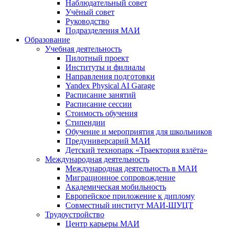
Наблюдательный совет
Учёный совет
Руководство
Подразделения МАИ
Образование
Учебная деятельность
Пилотный проект
Институты и филиалы
Направления подготовки
Yandex Physical AI Garage
Расписание занятий
Расписание сессии
Стоимость обучения
Стипендии
Обучение и мероприятия для школьников
Предуниверсарий МАИ
Детский технопарк «Траектория взлёта»
Международная деятельность
Международная деятельность в МАИ
Миграционное сопровождение
Академическая мобильность
Европейское приложение к диплому
Совместный институт МАИ-ШУЦТ
Трудоустройство
Центр карьеры МАИ