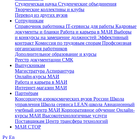
Студенческая наука
Студенческие объединения
Творческие коллективы и клубы
Перевод из других вузов
Сотрудникам
Cправочник работника
IT-сервисы для работы
Кадровые
документы и бланки
Работа и карьера в МАИ
Выборы
и конкурсы на замещение должностей
Эффективный
контракт
Комиссия по трудовым спорам
Профсоюзная
организация работников
Дополнительное образование и курсы
Реестр документации СМК
Выпускникам
Магистратура
Аспирантура
Онлайн-курсы МАИ
Работа и карьера в МАИ
Интернет-магазин МАИ
Партнёрам
Консорциум аэрокосмических вузов России
Школа
управления
Школа сервиса
LEAN-школа
Авиационный
учебный центр МАИ
Корпоративное обучение
Онлайн-
курсы МАИ
Высокотехнологичные услуги
Поставщикам
Центр трансфера технологий
МАИ СТОР
Ру
En