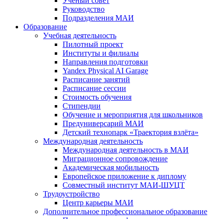
Учёный совет
Руководство
Подразделения МАИ
Образование
Учебная деятельность
Пилотный проект
Институты и филиалы
Направления подготовки
Yandex Physical AI Garage
Расписание занятий
Расписание сессии
Стоимость обучения
Стипендии
Обучение и мероприятия для школьников
Предуниверсарий МАИ
Детский технопарк «Траектория взлёта»
Международная деятельность
Международная деятельность в МАИ
Миграционное сопровождение
Академическая мобильность
Европейское приложение к диплому
Совместный институт МАИ-ШУЦТ
Трудоустройство
Центр карьеры МАИ
Дополнительное профессиональное образование