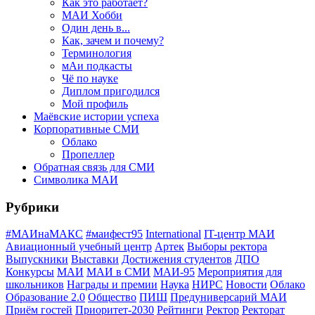
Как это работает?
МАИ Хобби
Один день в...
Как, зачем и почему?
Терминология
мАи подкасты
Чё по науке
Диплом пригодился
Мой профиль
Маёвские истории успеха
Корпоративные СМИ
Облако
Пропеллер
Обратная связь для СМИ
Символика МАИ
Рубрики
#МАИнаМАКС
#маифест95
International
IT-центр МАИ
Авиационный учебный центр
Артек
Выборы ректора
Выпускники
Выставки
Достижения студентов
ДПО
Конкурсы
МАИ
МАИ в СМИ
МАИ-95
Мероприятия для
школьников
Награды и премии
Наука
НИРС
Новости
Облако
Образование 2.0
Общество
ПИШ
Предуниверсарий МАИ
Приём гостей
Приоритет-2030
Рейтинги
Ректор
Ректорат