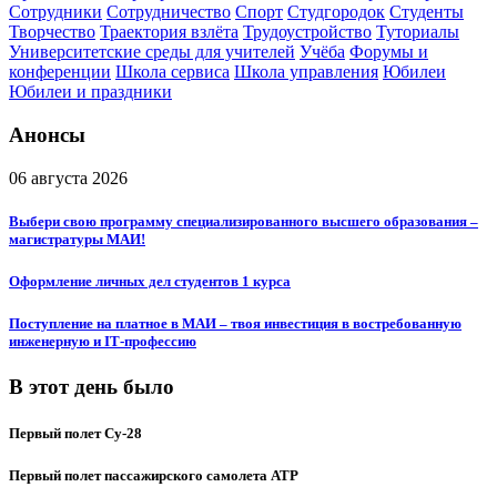
Сотрудники
Сотрудничество
Спорт
Студгородок
Студенты
Творчество
Траектория взлёта
Трудоустройство
Туториалы
Университетские среды для учителей
Учёба
Форумы и
конференции
Школа сервиса
Школа управления
Юбилеи
Юбилеи и праздники
Анонсы
06 августа 2026
Выбери свою программу специализированного высшего образования –
магистратуры МАИ!
Оформление личных дел студентов 1 курса
Поступление на платное в МАИ – твоя инвестиция в востребованную
инженерную и IT‑профессию
В этот день было
Первый полет Су-28
Первый полет пассажирского самолета ATP