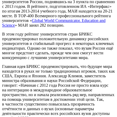
университетов России, поднявшись на 3 пункта по сравнению
с 2013 годом. В рейтинге, подготовленном ИА «Интерфакс»
по итогам 2013-2014 учебного года, МАИ находится на 20-21
месте. В TOP-400 Всемирного профессионального рейтинга
университетов «
Global World Communicator. Education and
Science
» МАИ занял 282 позицию.
В этом году рейтинг университетов стран БРИКС
продемонстрировал положительную динамику российских
университетов и стабильный прогресс в некоторых ключевых
индикаторах. Однако он также показал, что вузам России ещё
многое предстоит сделать, прежде чем они смогут вести
конкуренцию с лучшими университетами мира.
Главная идея БРИКС продемонстрировать, что будущее мира
находится в руках не только традиционных игроков, таких как
США, Европа и Япония. Александр Климов, заместитель
министра образования и науки Российской Федерации,
говорит: «Начиная с 2012 года Россия не просто взяла курс
на интеграцию в международное образовательное
пространство, но и начала реализовать ряд мер, направленных
на помощь университетам в достижении этой цели. Так,
в частности существенно повысилась прозрачность
отчётности и данных о вузах (основные параметры
деятельности практически всех российских вузов доступны