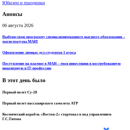
Юбилеи и праздники
Анонсы
06 августа 2026
Выбери свою программу специализированного высшего образования –
магистратуры МАИ!
Оформление личных дел студентов 1 курса
Поступление на платное в МАИ – твоя инвестиция в востребованную
инженерную и IT‑профессию
В этот день было
Первый полет Су-28
Первый полет пассажирского самолета ATP
Космический корабль «Восток-2» стартовал в под управлением
Г.С.Титова