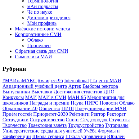
Терминология
мАи подкасты
Чё по науке
Диплом пригодился
Мой профиль
Маёвские истории успеха
Корпоративные СМИ
Облако
Пропеллер
Обратная связь для СМИ
Символика МАИ
Рубрики
#МАИнаМАКС
#маифест95
International
IT-центр МАИ
Авиационный учебный центр
Артек
Выборы ректора
Выпускники
Выставки
Достижения студентов
ДПО
Конкурсы
МАИ
МАИ в СМИ
МАИ-95
Мероприятия для
школьников
Награды и премии
Наука
НИРС
Новости
Облако
Образование 2.0
Общество
ПИШ
Предуниверсарий МАИ
Приём гостей
Приоритет-2030
Рейтинги
Ректор
Ректорат
Сотрудники
Сотрудничество
Спорт
Студгородок
Студенты
Творчество
Траектория взлёта
Трудоустройство
Туториалы
Университетские среды для учителей
Учёба
Форумы и
конференции
Школа сервиса
Школа управления
Юбилеи