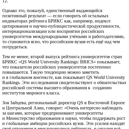
12.
Однако это, пожалуй, единственный выдающийся
позитивный результат — если говорить об остальных
индикаторах рейтинга БРИКС как, например, индексе
цитирования и научно-публицистической продуктивности,
интернационализации или восприятии российских
университетов международными учёными и работодателями,
то становится ясно, что российским вузам есть ещё над чем
потрудиться.
Тем не менее, второй выпуск рейтинга университетов стран
БРИКС «QS World University Rankings: BRICS» показывает,
что показатели российских университетов постепенно
повышаются. Такую тенденцию можно заметить
и в глобальном контексте, как показывает QS World University
Rankings. Эти исследования свидетельствуют о обязательствах
российской системы высшего образования к созданию
институтов мирового класса.
Зоя Зайцева, региональный директор QS в Восточной Европе
и Центральной Азии, говорит: «Очень интересно наблюдать
за шагами, которые предпринимают университеты
и Министерство образования и науки, чтобы поддержать рост
и глобальные амбиции российских вузов. Эти усилия находят
своё отражение в международных рейтингах, и сегодня всё