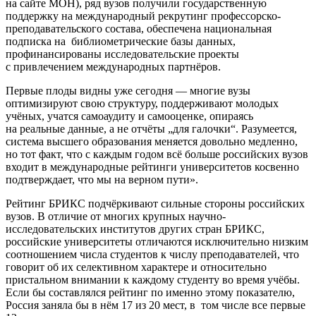
на сайте МОН), ряд вузов получили государственную
поддержку на международный рекрутинг профессорско-
преподавательского состава, обеспечена национальная
подписка на библиометрические базы данных,
профинансированы исследовательские проекты
с привлечением международных партнёров.
Первые плоды видны уже сегодня — многие вузы
оптимизируют свою структуру, поддерживают молодых
учёных, учатся самоаудиту и самооценке, опираясь
на реальные данные, а не отчёты „для галочки“. Разумеется,
система высшего образования меняется довольно медленно,
но тот факт, что с каждым годом всё больше российских вузов
входит в международные рейтинги университетов косвенно
подтверждает, что мы на верном пути».
Рейтинг БРИКС подчёркивают сильные стороны российских
вузов. В отличие от многих крупных научно-
исследовательских институтов других стран БРИКС,
российские университеты отличаются исключительно низким
соотношением числа студентов к числу преподавателей, что
говорит об их селективном характере и относительно
пристальном внимании к каждому студенту во время учёбы.
Если бы составлялся рейтинг по именно этому показателю,
Россия заняла бы в нём 17 из 20 мест, в том числе все первые