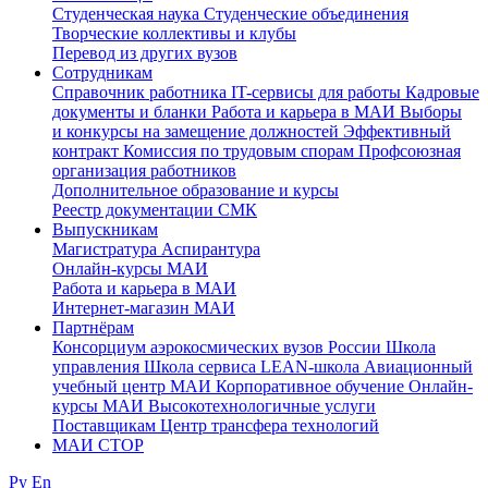
Студенческая наука
Студенческие объединения
Творческие коллективы и клубы
Перевод из других вузов
Сотрудникам
Cправочник работника
IT-сервисы для работы
Кадровые
документы и бланки
Работа и карьера в МАИ
Выборы
и конкурсы на замещение должностей
Эффективный
контракт
Комиссия по трудовым спорам
Профсоюзная
организация работников
Дополнительное образование и курсы
Реестр документации СМК
Выпускникам
Магистратура
Аспирантура
Онлайн-курсы МАИ
Работа и карьера в МАИ
Интернет-магазин МАИ
Партнёрам
Консорциум аэрокосмических вузов России
Школа
управления
Школа сервиса
LEAN-школа
Авиационный
учебный центр МАИ
Корпоративное обучение
Онлайн-
курсы МАИ
Высокотехнологичные услуги
Поставщикам
Центр трансфера технологий
МАИ СТОР
Ру
En