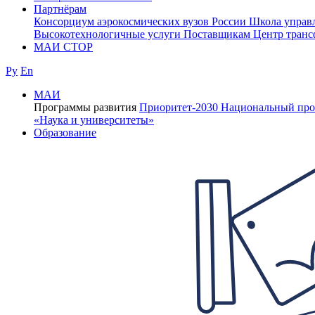
Партнёрам
Консорциум аэрокосмических вузов России
Школа управ
Высокотехнологичные услуги
Поставщикам
Центр транс
МАИ СТОР
Ру
En
МАИ
Программы развития
Приоритет-2030
Национальный про
«Наука и университеты»
Образование