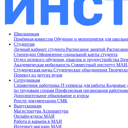
Школьникам
Приёмная комиссия
Обучение и мероприятия для школь
Студентам
Личный кабинет студента
Расписание занятий
Расписани
Стипендии
Оформление социальной карты студента
Отдел целевого обучения, практик и трудоустройства
Цен
Академическая мобильность
Совместный институт МА
Студенческая наука
Студенческие объединения
Творческ
Перевод из других вузов
Сотрудникам
Cправочник работника
IT-сервисы для работы
Кадровые 
по трудовым спорам
Профсоюзная организация работник
Дополнительное образование и курсы
Реестр документации СМК
Выпускникам
Магистратура
Аспирантура
Онлайн-курсы МАИ
Работа и карьера в МАИ
Интернет-магазин МАИ