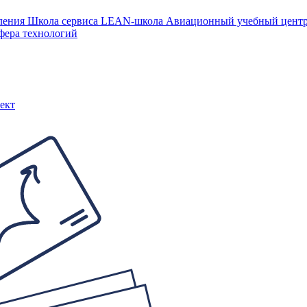
ления
Школа сервиса
LEAN-школа
Авиационный учебный цен
фера технологий
ект