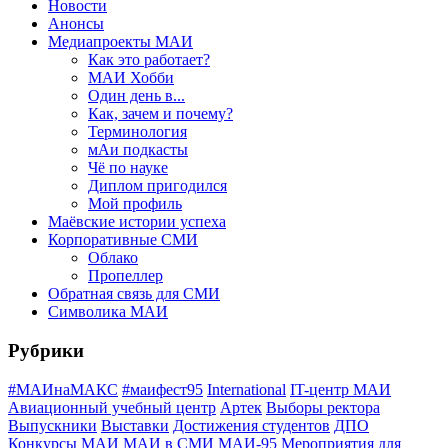
Новости
Анонсы
Медиапроекты МАИ
Как это работает?
МАИ Хобби
Один день в...
Как, зачем и почему?
Терминология
мАи подкасты
Чё по науке
Диплом пригодился
Мой профиль
Маёвские истории успеха
Корпоративные СМИ
Облако
Пропеллер
Обратная связь для СМИ
Символика МАИ
Рубрики
#МАИнаМАКС
#маифест95
International
IT-центр МАИ
Авиационный учебный центр
Артек
Выборы ректора
Выпускники
Выставки
Достижения студентов
ДПО
Конкурсы
МАИ
МАИ в СМИ
МАИ-95
Мероприятия для