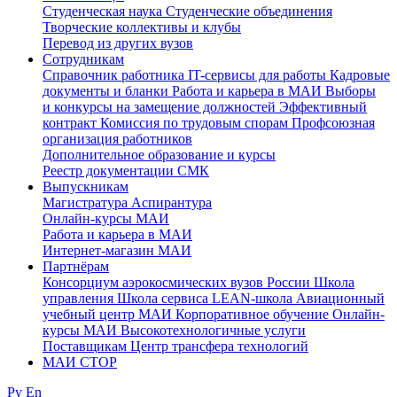
Студенческая наука
Студенческие объединения
Творческие коллективы и клубы
Перевод из других вузов
Сотрудникам
Cправочник работника
IT-сервисы для работы
Кадровые
документы и бланки
Работа и карьера в МАИ
Выборы
и конкурсы на замещение должностей
Эффективный
контракт
Комиссия по трудовым спорам
Профсоюзная
организация работников
Дополнительное образование и курсы
Реестр документации СМК
Выпускникам
Магистратура
Аспирантура
Онлайн-курсы МАИ
Работа и карьера в МАИ
Интернет-магазин МАИ
Партнёрам
Консорциум аэрокосмических вузов России
Школа
управления
Школа сервиса
LEAN-школа
Авиационный
учебный центр МАИ
Корпоративное обучение
Онлайн-
курсы МАИ
Высокотехнологичные услуги
Поставщикам
Центр трансфера технологий
МАИ СТОР
Ру
En