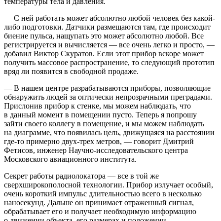
температуры тела и давления.
— С ней работать может абсолютно любой человек без какой-
либо подготовки. Датчики размещаются там, где происходит
биение пульса, нащупать это может абсолютно любой. Все
регистрируется и вычисляется — все очень легко и просто, —
добавил Виктор Скуратов. Если этот прибор вскоре может
получить массовое распространение, то следующий прототип
вряд ли появится в свободной продаже.
— В нашем центре разрабатываются приборы, позволяющие
обнаружить людей за оптически непрозрачными преградами.
Прислонив прибор к стенке, мы можем наблюдать, что
в данный момент в помещении пусто. Теперь я попрошу
зайти своего коллегу в помещение, и мы можем наблюдать
на диаграмме, что появилась цель, движущаяся на расстоянии
где-то примерно двух-трех метров, — говорит Дмитрий
Фетисов, инженер Научно-исследовательского центра
Московского авиационного института.
Секрет работы радиолокатора — все в той же
сверхширокополосной технологии. Прибор излучает особый,
очень короткий импульс длительностью всего в несколько
наносекунд. Дальше он принимает отраженный сигнал,
обрабатывает его и получает необходимую информацию
о движении объекта, его размерах и положении