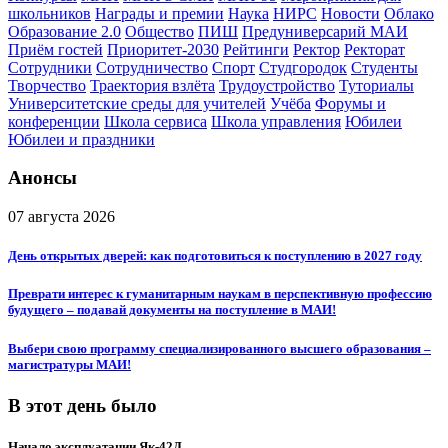
школьников
Награды и премии
Наука
НИРС
Новости
Облако
Образование 2.0
Общество
ПИШ
Предуниверсарий МАИ
Приём гостей
Приоритет-2030
Рейтинги
Ректор
Ректорат
Сотрудники
Сотрудничество
Спорт
Студгородок
Студенты
Творчество
Траектория взлёта
Трудоустройство
Туториалы
Университетские среды для учителей
Учёба
Форумы и
конференции
Школа сервиса
Школа управления
Юбилеи
Юбилеи и праздники
Анонсы
07 августа 2026
День открытых дверей: как подготовиться к поступлению в 2027 году
Преврати интерес к гуманитарным наукам в перспективную профессию
будущего – подавай документы на поступление в МАИ!
Выбери свою программу специализированного высшего образования –
магистратуры МАИ!
В этот день было
Начало эксплуатации Як-42Д