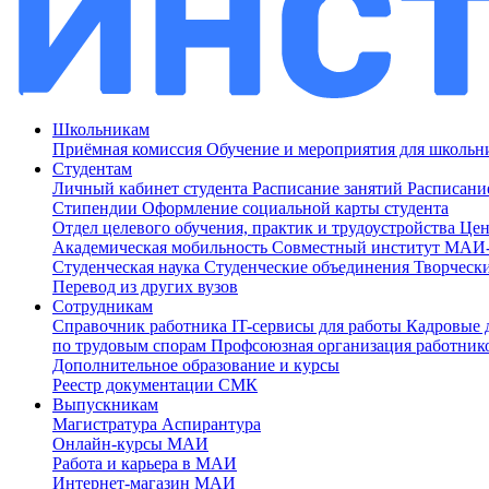
Школьникам
Приёмная комиссия
Обучение и мероприятия для школь
Студентам
Личный кабинет студента
Расписание занятий
Расписани
Стипендии
Оформление социальной карты студента
Отдел целевого обучения, практик и трудоустройства
Цен
Академическая мобильность
Совместный институт МА
Студенческая наука
Студенческие объединения
Творческ
Перевод из других вузов
Сотрудникам
Cправочник работника
IT-сервисы для работы
Кадровые 
по трудовым спорам
Профсоюзная организация работник
Дополнительное образование и курсы
Реестр документации СМК
Выпускникам
Магистратура
Аспирантура
Онлайн-курсы МАИ
Работа и карьера в МАИ
Интернет-магазин МАИ