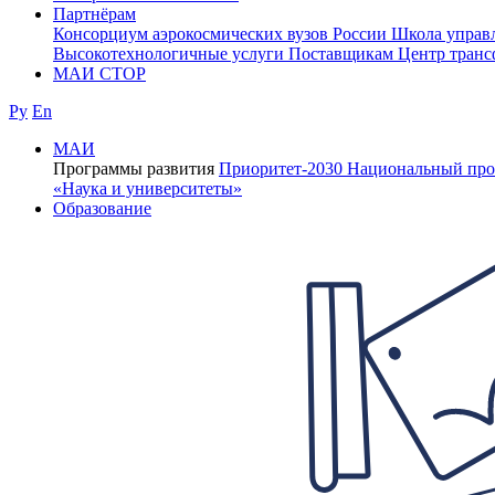
Партнёрам
Консорциум аэрокосмических вузов России
Школа управ
Высокотехнологичные услуги
Поставщикам
Центр транс
МАИ СТОР
Ру
En
МАИ
Программы развития
Приоритет-2030
Национальный про
«Наука и университеты»
Образование