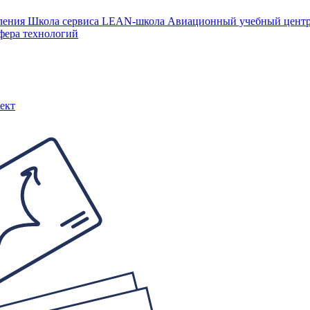
ления
Школа сервиса
LEAN-школа
Авиационный учебный цен
фера технологий
ект