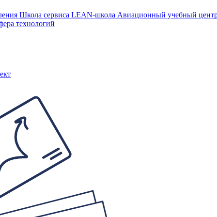
ления
Школа сервиса
LEAN-школа
Авиационный учебный цен
фера технологий
ект