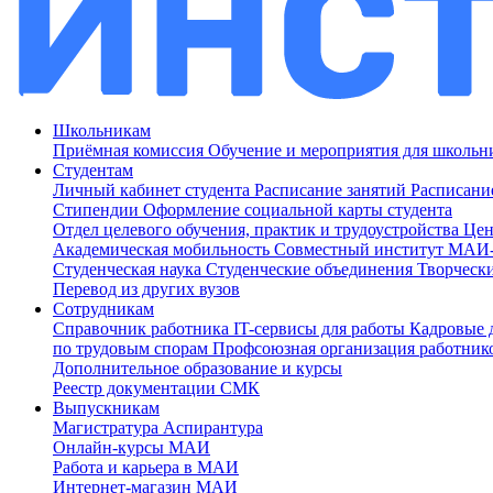
Школьникам
Приёмная комиссия
Обучение и мероприятия для школь
Студентам
Личный кабинет студента
Расписание занятий
Расписани
Стипендии
Оформление социальной карты студента
Отдел целевого обучения, практик и трудоустройства
Цен
Академическая мобильность
Совместный институт МА
Студенческая наука
Студенческие объединения
Творческ
Перевод из других вузов
Сотрудникам
Cправочник работника
IT-сервисы для работы
Кадровые 
по трудовым спорам
Профсоюзная организация работник
Дополнительное образование и курсы
Реестр документации СМК
Выпускникам
Магистратура
Аспирантура
Онлайн-курсы МАИ
Работа и карьера в МАИ
Интернет-магазин МАИ