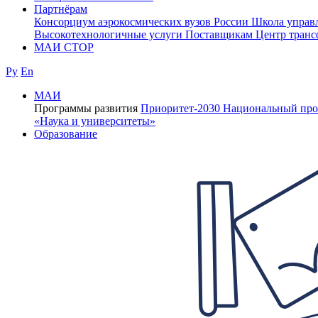
Партнёрам
Консорциум аэрокосмических вузов России
Школа управ
Высокотехнологичные услуги
Поставщикам
Центр транс
МАИ СТОР
Ру
En
МАИ
Программы развития
Приоритет-2030
Национальный про
«Наука и университеты»
Образование