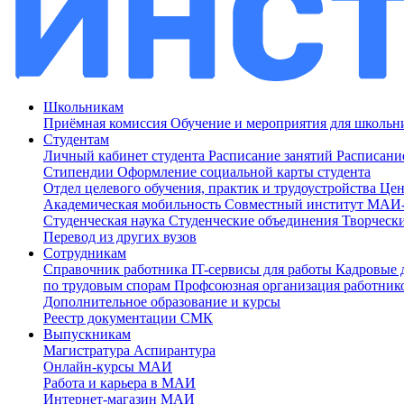
Школьникам
Приёмная комиссия
Обучение и мероприятия для школь
Студентам
Личный кабинет студента
Расписание занятий
Расписани
Стипендии
Оформление социальной карты студента
Отдел целевого обучения, практик и трудоустройства
Цен
Академическая мобильность
Совместный институт МА
Студенческая наука
Студенческие объединения
Творческ
Перевод из других вузов
Сотрудникам
Cправочник работника
IT-сервисы для работы
Кадровые 
по трудовым спорам
Профсоюзная организация работник
Дополнительное образование и курсы
Реестр документации СМК
Выпускникам
Магистратура
Аспирантура
Онлайн-курсы МАИ
Работа и карьера в МАИ
Интернет-магазин МАИ