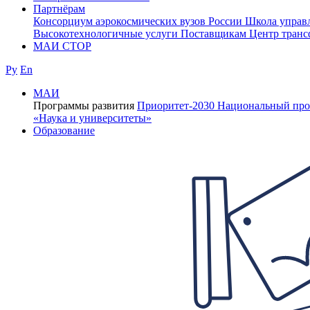
Партнёрам
Консорциум аэрокосмических вузов России
Школа управ
Высокотехнологичные услуги
Поставщикам
Центр транс
МАИ СТОР
Ру
En
МАИ
Программы развития
Приоритет-2030
Национальный про
«Наука и университеты»
Образование