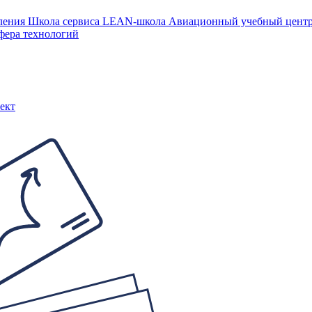
ления
Школа сервиса
LEAN-школа
Авиационный учебный цен
фера технологий
ект