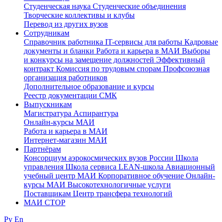
Студенческая наука
Студенческие объединения
Творческие коллективы и клубы
Перевод из других вузов
Сотрудникам
Cправочник работника
IT-сервисы для работы
Кадровые
документы и бланки
Работа и карьера в МАИ
Выборы
и конкурсы на замещение должностей
Эффективный
контракт
Комиссия по трудовым спорам
Профсоюзная
организация работников
Дополнительное образование и курсы
Реестр документации СМК
Выпускникам
Магистратура
Аспирантура
Онлайн-курсы МАИ
Работа и карьера в МАИ
Интернет-магазин МАИ
Партнёрам
Консорциум аэрокосмических вузов России
Школа
управления
Школа сервиса
LEAN-школа
Авиационный
учебный центр МАИ
Корпоративное обучение
Онлайн-
курсы МАИ
Высокотехнологичные услуги
Поставщикам
Центр трансфера технологий
МАИ СТОР
Ру
En