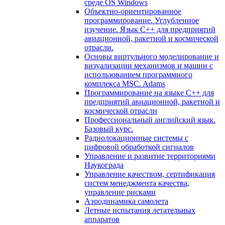
среде OS Windows
Объектно-ориентированное
программирование. Углубленное
изучение. Язык С++ для предприятий
авиационной, ракетной и космической
отрасли.
Основы виртульного моделирование и
визуализации механизмов и машин с
использованием программного
комплекса MSC. Adams
Программирование на языке С++ для
предприятий авиационной, ракетной и
космической отрасли
Профессиональный английский язык.
Базовый курс.
Радиолокационные системы с
цифровой обработкой сигналов
Управление и развитие территориями
Наукограда
Управление качеством, сертификация
систем менеджмента качества,
управление рисками
Аэродинамика самолета
Летные испытания летательных
аппаратов