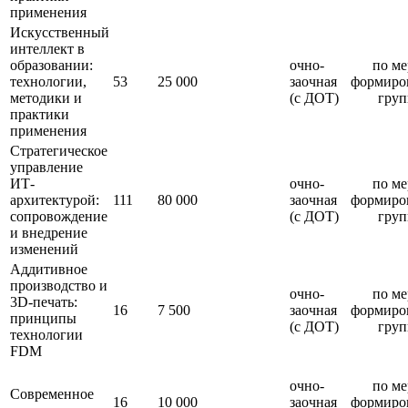
применения
Искусственный
интеллект в
образовании:
очно-
по ме
технологии,
53
25 000
заочная
формиро
методики и
(с ДОТ)
груп
практики
применения
Стратегическое
управление
ИТ-
очно-
по ме
архитектурой:
111
80 000
заочная
формиро
сопровождение
(с ДОТ)
груп
и внедрение
изменений
Аддитивное
производство и
очно-
по ме
3D-печать:
16
7 500
заочная
формиро
принципы
(с ДОТ)
груп
технологии
FDM
очно-
по ме
Современное
16
10 000
заочная
формиро