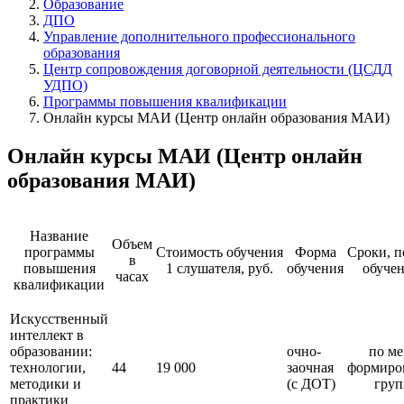
Образование
ДПО
Управление дополнительного профессионального
образования
Центр сопровождения договорной деятельности (ЦСДД
УДПО)
Программы повышения квалификации
Онлайн курсы МАИ (Центр онлайн образования МАИ)
Онлайн курсы МАИ (Центр онлайн
образования МАИ)
Название
Объем
программы
Стоимость обучения
Форма
Сроки, п
в
повышения
1 слушателя, руб.
обучения
обуче
часах
квалификации
Искусственный
интеллект в
образовании:
очно-
по ме
технологии,
44
19 000
заочная
формиро
методики и
(с ДОТ)
груп
практики