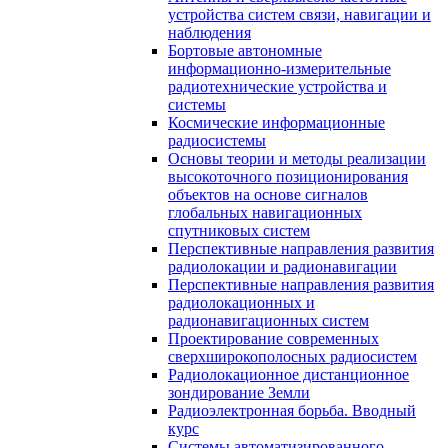
устройства систем связи, навигации и
наблюдения
Бортовые автономные
информационно-измерительные
радиотехнические устройства и
системы
Космические информационные
радиосистемы
Основы теории и методы реализации
высокоточного позиционирования
объектов на основе сигналов
глобальных навигационных
спутниковых систем
Перспективные направления развития
радиолокации и радионавигации
Перспективные направления развития
радиолокационных и
радионавигационных систем
Проектирование современных
сверхширокополосных радиосистем
Радиолокационное дистанционное
зондирование Земли
Радиоэлектронная борьба. Вводный
курс
Системы автоматизированного