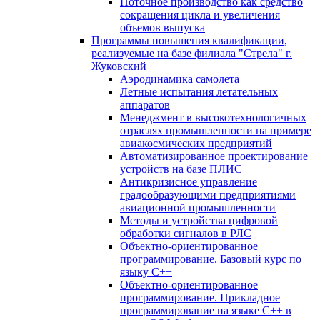
Поточное производство как средство
сокращения цикла и увеличения
объемов выпуска
Программы повышения квалификации,
реализуемые на базе филиала "Стрела" г.
Жуковский
Аэродинамика самолета
Летные испытания летательных
аппаратов
Менеджмент в высокотехнологичных
отраслях промышленности на примере
авиакосмических предприятий
Автоматизированное проектирование
устройств на базе ПЛИС
Антикризисное управление
градообразующими предприятиями
авиационной промышленности
Методы и устройства цифровой
обработки сигналов в РЛС
Объектно-ориентированное
программирование. Базовый курс по
языку С++
Объектно-ориентированное
программирование. Прикладное
программирование на языке С++ в