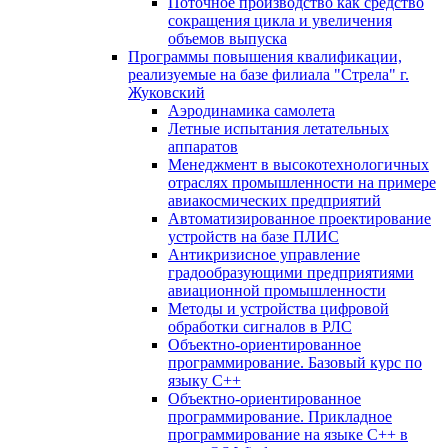
Поточное производство как средство
сокращения цикла и увеличения
объемов выпуска
Программы повышения квалификации,
реализуемые на базе филиала "Стрела" г.
Жуковский
Аэродинамика самолета
Летные испытания летательных
аппаратов
Менеджмент в высокотехнологичных
отраслях промышленности на примере
авиакосмических предприятий
Автоматизированное проектирование
устройств на базе ПЛИС
Антикризисное управление
градообразующими предприятиями
авиационной промышленности
Методы и устройства цифровой
обработки сигналов в РЛС
Объектно-ориентированное
программирование. Базовый курс по
языку С++
Объектно-ориентированное
программирование. Прикладное
программирование на языке С++ в