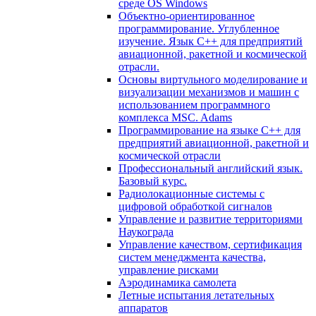
среде OS Windows
Объектно-ориентированное
программирование. Углубленное
изучение. Язык С++ для предприятий
авиационной, ракетной и космической
отрасли.
Основы виртульного моделирование и
визуализации механизмов и машин с
использованием программного
комплекса MSC. Adams
Программирование на языке С++ для
предприятий авиационной, ракетной и
космической отрасли
Профессиональный английский язык.
Базовый курс.
Радиолокационные системы с
цифровой обработкой сигналов
Управление и развитие территориями
Наукограда
Управление качеством, сертификация
систем менеджмента качества,
управление рисками
Аэродинамика самолета
Летные испытания летательных
аппаратов