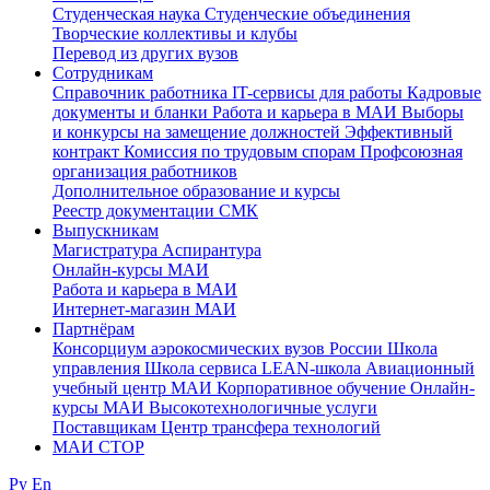
Студенческая наука
Студенческие объединения
Творческие коллективы и клубы
Перевод из других вузов
Сотрудникам
Cправочник работника
IT-сервисы для работы
Кадровые
документы и бланки
Работа и карьера в МАИ
Выборы
и конкурсы на замещение должностей
Эффективный
контракт
Комиссия по трудовым спорам
Профсоюзная
организация работников
Дополнительное образование и курсы
Реестр документации СМК
Выпускникам
Магистратура
Аспирантура
Онлайн-курсы МАИ
Работа и карьера в МАИ
Интернет-магазин МАИ
Партнёрам
Консорциум аэрокосмических вузов России
Школа
управления
Школа сервиса
LEAN-школа
Авиационный
учебный центр МАИ
Корпоративное обучение
Онлайн-
курсы МАИ
Высокотехнологичные услуги
Поставщикам
Центр трансфера технологий
МАИ СТОР
Ру
En