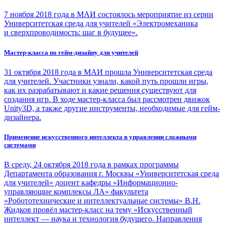
7 ноября 2018 года в МАИ состоялось мероприятие из серии
Университетская среда для учителей «Электромеханика
и сверхпроводимость: шаг в будущее».
Мастер-класса по гейм-дизайну для учителей
31 октября 2018 года в МАИ прошла Университетская среда
для учителей. Участники узнали, какой путь прошли игры,
как их разрабатывают и какие решения существуют для
создания игр. В ходе мастер-класса был рассмотрен движок
Unity3D, а также другие инструменты, необходимые для гейм-
дизайнера.
Применение искусственного интеллекта в управлении сложными
системами
В среду, 24 октября 2018 года в рамках программы
Департамента образования г. Москвы «Университетская среда
для учителей» доцент кафедры «Информационно-
управляющие комплексы ЛА» факультета
«Робототехнические и интеллектуальные системы» В.Н.
Жидков провёл мастер-класс на тему «Искусственный
интеллект — наука и технология будущего. Направления