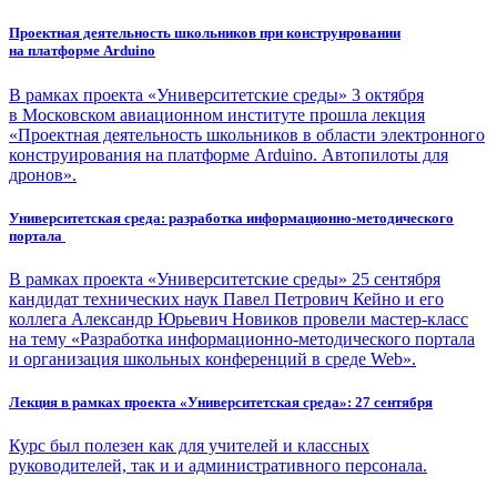
Проектная деятельность школьников при конструировании
на платформе Arduino
В рамках проекта «Университетские среды» 3 октября
в Московском авиационном институте прошла лекция
«Проектная деятельность школьников в области электронного
конструирования на платформе Arduino. Автопилоты для
дронов».
Университетская среда: разработка информационно-методического
портала ​
В рамках проекта «Университетские среды» 25 сентября
кандидат технических наук Павел Петрович Кейно и его
коллега Александр Юрьевич Новиков провели мастер-класс
на тему «Разработка информационно-методического портала
и организация школьных конференций в среде Web».
Лекция в рамках проекта «Университетская среда»: 27 сентября
Курс был полезен как для учителей и классных
руководителей, так и и административного персонала.