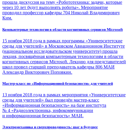
прошла дискуссия на тему «Робототехника: задачи, которые
через 10 лет будут выполнять роботы». Мероприятие
проводил профессор кафедры 704 Николай Владимирович
Ким.
Компьютерные технологии в области когнитивных сервисов Microsoft
15 ноября 2018 года в рамках программы «Университетские
среды для учителей» в Московском Авиационном Институте
(национальном исследовательском университете) прошла
лекция, посвящённая компьютерным технологиям в области
когнитивных сервисов Microsoft. Лекцию для представителей
школ провел старший преподаватель кафедры 806 МАИ
Александр Викторович Поповкин.
Мастер-класс по «Информационной безопасности» для учителей
13 ноября 2018 года в рамках мероприятия «Университетские
среды для учителей» был проведён мастер-класс
«Информационная безопасность» на базе института
№ 4 «Радиоэлектроника, инфокоммуникации
и информационная безопасность» МАИ.
Электромеханика и сверхпроводимость: шаг в будущее