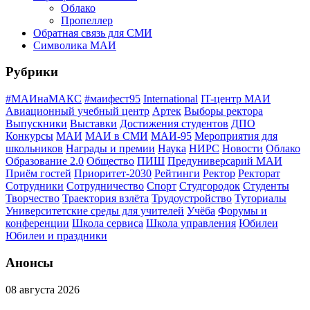
Облако
Пропеллер
Обратная связь для СМИ
Символика МАИ
Рубрики
#МАИнаМАКС
#маифест95
International
IT-центр МАИ
Авиационный учебный центр
Артек
Выборы ректора
Выпускники
Выставки
Достижения студентов
ДПО
Конкурсы
МАИ
МАИ в СМИ
МАИ-95
Мероприятия для
школьников
Награды и премии
Наука
НИРС
Новости
Облако
Образование 2.0
Общество
ПИШ
Предуниверсарий МАИ
Приём гостей
Приоритет-2030
Рейтинги
Ректор
Ректорат
Сотрудники
Сотрудничество
Спорт
Студгородок
Студенты
Творчество
Траектория взлёта
Трудоустройство
Туториалы
Университетские среды для учителей
Учёба
Форумы и
конференции
Школа сервиса
Школа управления
Юбилеи
Юбилеи и праздники
Анонсы
08 августа 2026