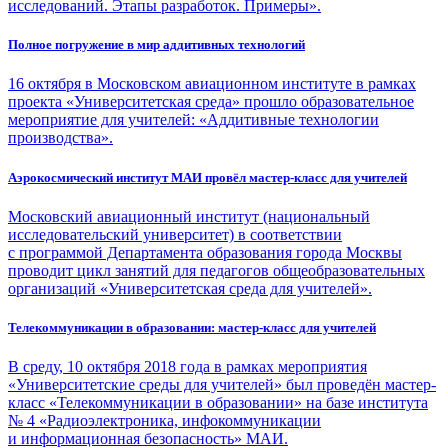
исследований. Этапы разработок. Примеры».
Полное погружение в мир аддитивных технологий
16 октября в Московском авиационном институте в рамках
проекта «Университетская среда» прошло образовательное
мероприятие для учителей: «Аддитивные технологии
производства».
Аэрокосмический институт МАИ провёл мастер-класс для учителей
Московский авиационный институт (национальный
исследовательский университет) в соответствии
с программой Департамента образования города Москвы
проводит цикл занятий для педагогов общеобразовательных
организаций «Университетская среда для учителей».
Телекоммуникации в образовании: мастер-класс для учителей
В среду, 10 октября 2018 года в рамках мероприятия
«Университетские среды для учителей» был проведён мастер-
класс «Телекоммуникации в образовании» на базе института
№ 4 «Радиоэлектроника, инфокоммуникации
и информационная безопасность» МАИ.