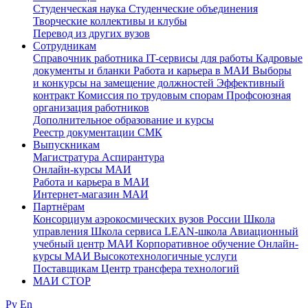
Студенческая наука
Студенческие объединения
Творческие коллективы и клубы
Перевод из других вузов
Сотрудникам
Cправочник работника
IT-сервисы для работы
Кадровые
документы и бланки
Работа и карьера в МАИ
Выборы
и конкурсы на замещение должностей
Эффективный
контракт
Комиссия по трудовым спорам
Профсоюзная
организация работников
Дополнительное образование и курсы
Реестр документации СМК
Выпускникам
Магистратура
Аспирантура
Онлайн-курсы МАИ
Работа и карьера в МАИ
Интернет-магазин МАИ
Партнёрам
Консорциум аэрокосмических вузов России
Школа
управления
Школа сервиса
LEAN-школа
Авиационный
учебный центр МАИ
Корпоративное обучение
Онлайн-
курсы МАИ
Высокотехнологичные услуги
Поставщикам
Центр трансфера технологий
МАИ СТОР
Ру
En