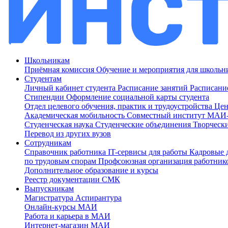
Школьникам
Приёмная комиссия
Обучение и мероприятия для школь
Студентам
Личный кабинет студента
Расписание занятий
Расписани
Стипендии
Оформление социальной карты студента
Отдел целевого обучения, практик и трудоустройства
Цен
Академическая мобильность
Совместный институт МА
Студенческая наука
Студенческие объединения
Творческ
Перевод из других вузов
Сотрудникам
Cправочник работника
IT-сервисы для работы
Кадровые 
по трудовым спорам
Профсоюзная организация работник
Дополнительное образование и курсы
Реестр документации СМК
Выпускникам
Магистратура
Аспирантура
Онлайн-курсы МАИ
Работа и карьера в МАИ
Интернет-магазин МАИ