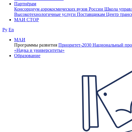
Партнёрам
Консорциум аэрокосмических вузов России
Школа управ
Высокотехнологичные услуги
Поставщикам
Центр транс
МАИ СТОР
Ру
En
МАИ
Программы развития
Приоритет-2030
Национальный про
«Наука и университеты»
Образование