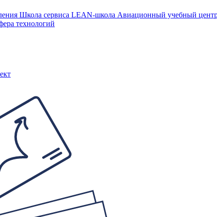
ления
Школа сервиса
LEAN-школа
Авиационный учебный цен
фера технологий
ект