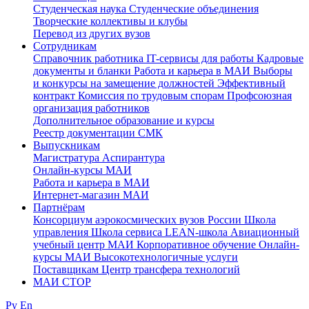
Студенческая наука
Студенческие объединения
Творческие коллективы и клубы
Перевод из других вузов
Сотрудникам
Cправочник работника
IT-сервисы для работы
Кадровые
документы и бланки
Работа и карьера в МАИ
Выборы
и конкурсы на замещение должностей
Эффективный
контракт
Комиссия по трудовым спорам
Профсоюзная
организация работников
Дополнительное образование и курсы
Реестр документации СМК
Выпускникам
Магистратура
Аспирантура
Онлайн-курсы МАИ
Работа и карьера в МАИ
Интернет-магазин МАИ
Партнёрам
Консорциум аэрокосмических вузов России
Школа
управления
Школа сервиса
LEAN-школа
Авиационный
учебный центр МАИ
Корпоративное обучение
Онлайн-
курсы МАИ
Высокотехнологичные услуги
Поставщикам
Центр трансфера технологий
МАИ СТОР
Ру
En