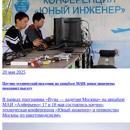
20 мая 2025
Научно-технический праздник на авиабазе МАИ: юные инженеры
покоряют высоту
В рамках программы «Вузы — кадетам Москвы» на авиабазе
МАИ «Алферьево» 17 и 18 мая состоялись научно-
техническая конференция «Юный инженер» и первенство
Москвы по ракетомоделизму.