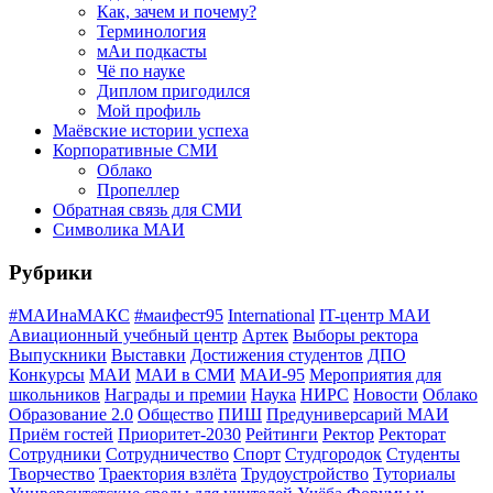
Как, зачем и почему?
Терминология
мАи подкасты
Чё по науке
Диплом пригодился
Мой профиль
Маёвские истории успеха
Корпоративные СМИ
Облако
Пропеллер
Обратная связь для СМИ
Символика МАИ
Рубрики
#МАИнаМАКС
#маифест95
International
IT-центр МАИ
Авиационный учебный центр
Артек
Выборы ректора
Выпускники
Выставки
Достижения студентов
ДПО
Конкурсы
МАИ
МАИ в СМИ
МАИ-95
Мероприятия для
школьников
Награды и премии
Наука
НИРС
Новости
Облако
Образование 2.0
Общество
ПИШ
Предуниверсарий МАИ
Приём гостей
Приоритет-2030
Рейтинги
Ректор
Ректорат
Сотрудники
Сотрудничество
Спорт
Студгородок
Студенты
Творчество
Траектория взлёта
Трудоустройство
Туториалы