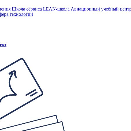
ления
Школа сервиса
LEAN-школа
Авиационный учебный цен
фера технологий
ект