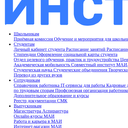
Школьникам
Приёмная комиссия
Обучение и мероприятия для школь
Студентам
Личный кабинет студента
Расписание занятий
Расписани
Стипендии
Оформление социальной карты студента
Отдел целевого обучения, практик и трудоустройства
Цен
Академическая мобильность
Совместный институт МА
Студенческая наука
Студенческие объединения
Творческ
Перевод из других вузов
Сотрудникам
Cправочник работника
IT-сервисы для работы
Кадровые 
по трудовым спорам
Профсоюзная организация работник
Дополнительное образование и курсы
Реестр документации СМК
Выпускникам
Магистратура
Аспирантура
Онлайн-курсы МАИ
Работа и карьера в МАИ
Интернет-магазин МАИ