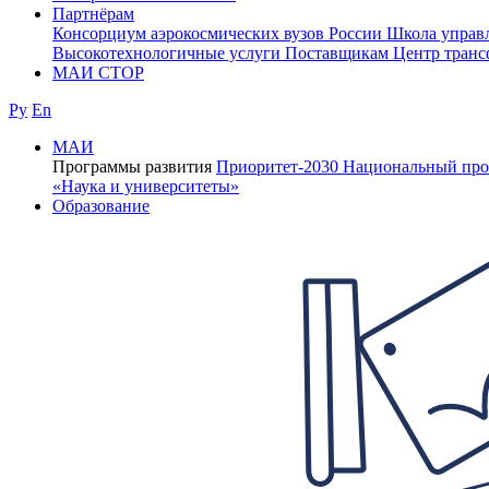
Партнёрам
Консорциум аэрокосмических вузов России
Школа управ
Высокотехнологичные услуги
Поставщикам
Центр транс
МАИ СТОР
Ру
En
МАИ
Программы развития
Приоритет-2030
Национальный про
«Наука и университеты»
Образование