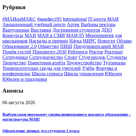
Рубрики
#МАИнаМАКС
#маифест95
International
IT-центр МАИ
Авиационный учебный центр
Артек
Выборы ректора
Выпускники
Выставки
Достижения студентов
ДПО
Конкурсы
МАИ
МАИ в СМИ
МАИ-95
Мероприятия для
школьников
Награды и премии
Наука
НИРС
Новости
Облако
Образование 2.0
Общество
ПИШ
Предуниверсарий МАИ
Приём гостей
Приоритет-2030
Рейтинги
Ректор
Ректорат
Сотрудники
Сотрудничество
Спорт
Студгородок
Студенты
Творчество
Траектория взлёта
Трудоустройство
Туториалы
Университетские среды для учителей
Учёба
Форумы и
конференции
Школа сервиса
Школа управления
Юбилеи
Юбилеи и праздники
Анонсы
06 августа 2026
Выбери свою программу специализированного высшего образования –
магистратуры МАИ!
Оформление личных дел студентов 1 курса