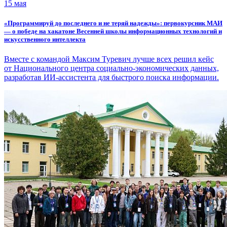
15 мая
«Программируй до последнего и не теряй надежды»: первокурсник МАИ
— о победе на хакатоне Весенней школы информационных технологий и
искусственного интеллекта
Вместе с командой Максим Туревич лучше всех решил кейс
от Национального центра социально-экономических данных,
разработав ИИ-ассистента для быстрого поиска информации.