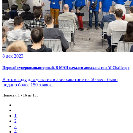
8 дек 2023
Первый суперкомпьютерный. В МАИ начался авиахакатон AI Challenge
В этом году для участия в авиахакатоне на 50 мест было
подано более 150 заявок.
Новости
1 - 16 из 155
1
2
3
4