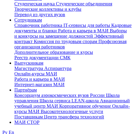
Студенческая наука
Студенческие объединения
Творческие коллективы и клубы
Перевод из других вузов
Сотрудникам
Cправочник работника
IT-сервисы для работы
Кадровые
документы и бланки
Работа и карьера в МАИ
Выборы
и конкурсы на замещение должностей
Эффективный
контракт
Комиссия по трудовым спорам
Профсоюзная
организация работников
Дополнительное образование и курсы
Реестр документации СМК
Выпускникам
Магистратура
Аспирантура
Онлайн-курсы МАИ
Работа и карьера в МАИ
Интернет-магазин МАИ
Партнёрам
Консорциум аэрокосмических вузов России
Школа
управления
Школа сервиса
LEAN-школа
Авиационный
учебный центр МАИ
Корпоративное обучение
Онлайн-
курсы МАИ
Высокотехнологичные услуги
Поставщикам
Центр трансфера технологий
МАИ СТОР
Ру
En