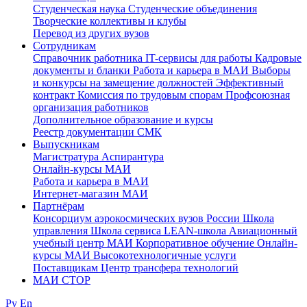
Студенческая наука
Студенческие объединения
Творческие коллективы и клубы
Перевод из других вузов
Сотрудникам
Cправочник работника
IT-сервисы для работы
Кадровые
документы и бланки
Работа и карьера в МАИ
Выборы
и конкурсы на замещение должностей
Эффективный
контракт
Комиссия по трудовым спорам
Профсоюзная
организация работников
Дополнительное образование и курсы
Реестр документации СМК
Выпускникам
Магистратура
Аспирантура
Онлайн-курсы МАИ
Работа и карьера в МАИ
Интернет-магазин МАИ
Партнёрам
Консорциум аэрокосмических вузов России
Школа
управления
Школа сервиса
LEAN-школа
Авиационный
учебный центр МАИ
Корпоративное обучение
Онлайн-
курсы МАИ
Высокотехнологичные услуги
Поставщикам
Центр трансфера технологий
МАИ СТОР
Ру
En