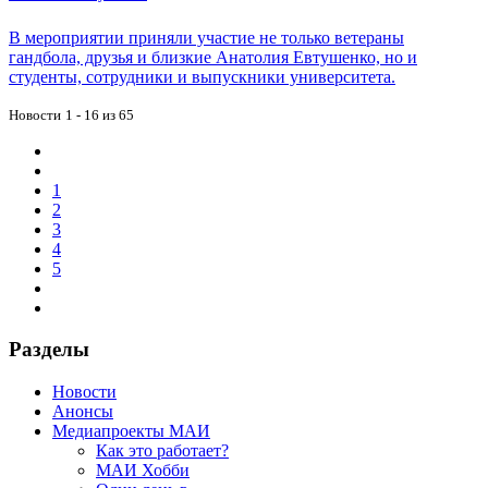
В мероприятии приняли участие не только ветераны
гандбола, друзья и близкие Анатолия Евтушенко, но и
студенты, сотрудники и выпускники университета.
Новости
1 - 16 из 65
1
2
3
4
5
Разделы
Новости
Анонсы
Медиапроекты МАИ
Как это работает?
МАИ Хобби