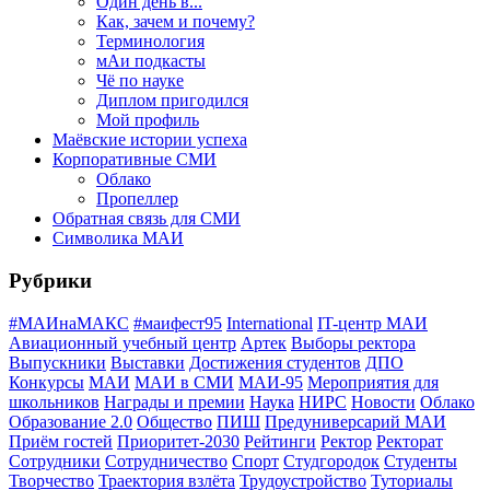
Один день в...
Как, зачем и почему?
Терминология
мАи подкасты
Чё по науке
Диплом пригодился
Мой профиль
Маёвские истории успеха
Корпоративные СМИ
Облако
Пропеллер
Обратная связь для СМИ
Символика МАИ
Рубрики
#МАИнаМАКС
#маифест95
International
IT-центр МАИ
Авиационный учебный центр
Артек
Выборы ректора
Выпускники
Выставки
Достижения студентов
ДПО
Конкурсы
МАИ
МАИ в СМИ
МАИ-95
Мероприятия для
школьников
Награды и премии
Наука
НИРС
Новости
Облако
Образование 2.0
Общество
ПИШ
Предуниверсарий МАИ
Приём гостей
Приоритет-2030
Рейтинги
Ректор
Ректорат
Сотрудники
Сотрудничество
Спорт
Студгородок
Студенты
Творчество
Траектория взлёта
Трудоустройство
Туториалы