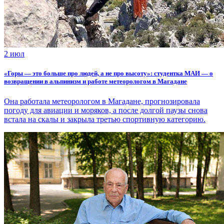
2 июл
«Горы — это больше про людей, а не про высоту»: студентка МАИ — о
возвращении в альпинизм и работе метеорологом в Магадане
Она работала метеорологом в Магадане, прогнозировала
погоду для авиации и моряков, а после долгой паузы снова
встала на скалы и закрыла третью спортивную категорию.