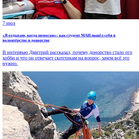
7 июл
«Я отдыхаю, когда помогаю»: как студент МАИ нашёл себя в
волонтёрстве и донорстве
В интервью Дмитрий рассказал, почему донорство стало его
хобби и что он отвечает скептикам на вопрос, зачем всё это
нужно.