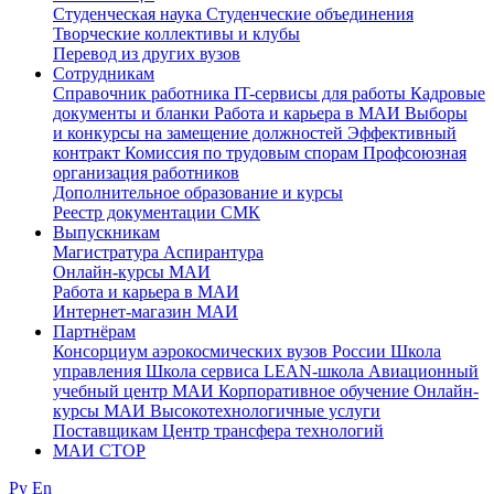
Студенческая наука
Студенческие объединения
Творческие коллективы и клубы
Перевод из других вузов
Сотрудникам
Cправочник работника
IT-сервисы для работы
Кадровые
документы и бланки
Работа и карьера в МАИ
Выборы
и конкурсы на замещение должностей
Эффективный
контракт
Комиссия по трудовым спорам
Профсоюзная
организация работников
Дополнительное образование и курсы
Реестр документации СМК
Выпускникам
Магистратура
Аспирантура
Онлайн-курсы МАИ
Работа и карьера в МАИ
Интернет-магазин МАИ
Партнёрам
Консорциум аэрокосмических вузов России
Школа
управления
Школа сервиса
LEAN-школа
Авиационный
учебный центр МАИ
Корпоративное обучение
Онлайн-
курсы МАИ
Высокотехнологичные услуги
Поставщикам
Центр трансфера технологий
МАИ СТОР
Ру
En