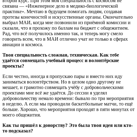
второй курс. При этом моя специальность с космосом не
связана — «Инженерное дело в медико-биологической
практике». Мечтаю в будущем помогать людям, создавая
протезы конечностей и искусственные органы. Окончательно
выбрал МАИ, когда мне позвонили из приёмной комиссии и
сказали, что я прохожу по баллам на бюджет с общежитием.
Рад, что всё получилось именно так, и теперь могу смело
говорить всем, что в МАИ отлично учат не только в сферах
авиации и космоса.
Твоя специальность сложная, техническая. Как тебе
удаётся совмещать учебный процесс и волонтёрские
проекты?
Если честно, иногда я пропускаю пары и вместо них иду
заниматься волонтёрством. Но в целом одно другому не
мешает, и грамотно совмещать учёбу с добровольческими
проектами мне всё же удаётся. До сессии я уделял
добровольчеству немало времени: бывало по три мероприятия
в неделю. А если мы проводили баскетбольные матчи, то ещё
больше. Хорошо, что мероприятия проходят в пяти минутах от
моего общежития.
Как ты пришёл к донорству? Это была твоя идея или кто-
то подсказал?