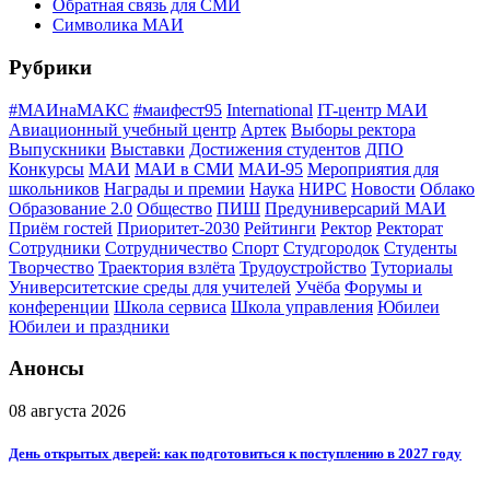
Обратная связь для СМИ
Символика МАИ
Рубрики
#МАИнаМАКС
#маифест95
International
IT-центр МАИ
Авиационный учебный центр
Артек
Выборы ректора
Выпускники
Выставки
Достижения студентов
ДПО
Конкурсы
МАИ
МАИ в СМИ
МАИ-95
Мероприятия для
школьников
Награды и премии
Наука
НИРС
Новости
Облако
Образование 2.0
Общество
ПИШ
Предуниверсарий МАИ
Приём гостей
Приоритет-2030
Рейтинги
Ректор
Ректорат
Сотрудники
Сотрудничество
Спорт
Студгородок
Студенты
Творчество
Траектория взлёта
Трудоустройство
Туториалы
Университетские среды для учителей
Учёба
Форумы и
конференции
Школа сервиса
Школа управления
Юбилеи
Юбилеи и праздники
Анонсы
08 августа 2026
День открытых дверей: как подготовиться к поступлению в 2027 году