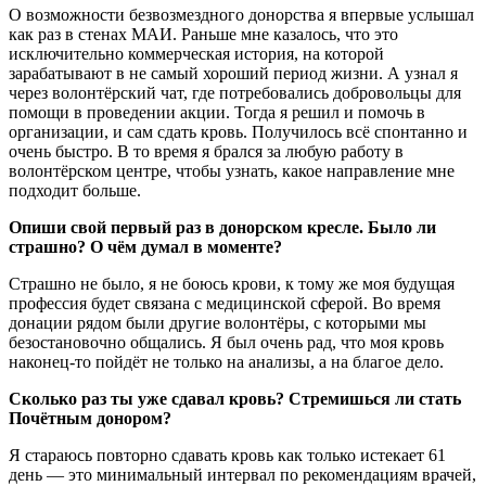
О возможности безвозмездного донорства я впервые услышал
как раз в стенах МАИ. Раньше мне казалось, что это
исключительно коммерческая история, на которой
зарабатывают в не самый хороший период жизни. А узнал я
через волонтёрский чат, где потребовались добровольцы для
помощи в проведении акции. Тогда я решил и помочь в
организации, и сам сдать кровь. Получилось всё спонтанно и
очень быстро. В то время я брался за любую работу в
волонтёрском центре, чтобы узнать, какое направление мне
подходит больше.
Опиши свой первый раз в донорском кресле. Было ли
страшно? О чём думал в моменте?
Страшно не было, я не боюсь крови, к тому же моя будущая
профессия будет связана с медицинской сферой. Во время
донации рядом были другие волонтёры, с которыми мы
безостановочно общались. Я был очень рад, что моя кровь
наконец-то пойдёт не только на анализы, а на благое дело.
Сколько раз ты уже сдавал кровь? Стремишься ли стать
Почётным донором?
Я стараюсь повторно сдавать кровь как только истекает 61
день — это минимальный интервал по рекомендациям врачей,