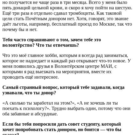
но получается не чаще раза в три месяца. Всего у меня было
пять донаций цельной крови, и скоро я хочу пойти на шестую.
Ещё три раза я отдельно сдавал тромбоциты. Как таковой
цели стать Почётным донором нет. Хотя, говорят, это звание
даёт льготы, например, бесплатный проезд по Москве, так что
почему бы и нет.
Тебя часто спрашивают о том, зачем тебе это
волонтёрство? Что ты отвечаешь?
Что это моё главное хобби, которым я всегда рад заниматься,
которое не надоедает и каждый раз открывает что-то новое. У
меня появились друзья в Волонтёрском центре МАИ, с
которыми я рад выезжать на мероприятия, вместе их
проводить ещё интереснее.
Самый странный вопрос, который тебе задавали, когда
узнавали, что ты донор?
«А сколько ты заработал на этом?», «А не хочешь ли ты
поехать к психологу?». Трудно выбрать один, потому что они
оба забавные и абсурдные.
Если бы тебя попросили дать совет студенту, который
хочет попробовать стать донором, но боится — что бы
сказал?