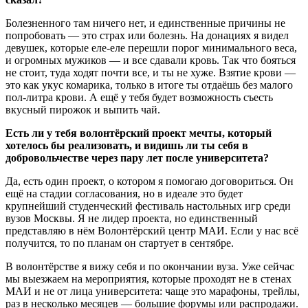
Болезненного там ничего нет, и единственные причины не
попробовать — это страх или болезнь. На донациях я видел
девушек, которые еле-еле перешли порог минимального веса,
и огромных мужиков — и все сдавали кровь. Так что бояться
не стоит, туда ходят почти все, и ты не хуже. Взятие крови —
это как укус комарика, только в итоге ты отдаёшь без малого
пол-литра крови. А ещё у тебя будет возможность съесть
вкусный пирожок и выпить чай.
Есть ли у тебя волонтёрский проект мечты, который
хотелось бы реализовать, и видишь ли ты себя в
добровольчестве через пару лет после университета?
Да, есть один проект, о котором я помогаю договориться. Он
ещё на стадии согласования, но в идеале это будет
крупнейший студенческий фестиваль настольных игр среди
вузов Москвы. Я не лидер проекта, но единственный
представляю в нём Волонтёрский центр МАИ. Если у нас всё
получится, то по планам он стартует в сентябре.
В волонтёрстве я вижу себя и по окончании вуза. Уже сейчас
мы выезжаем на мероприятия, которые проходят не в стенах
МАИ и не от лица университета: чаще это марафоны, трейлы,
раз в несколько месяцев — большие форумы или распродажи.