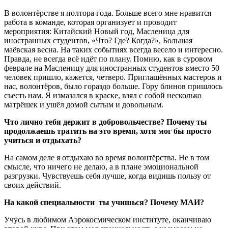
В волонтёрстве я полтора года. Больше всего мне нравится
работа в команде, которая организует и проводит
мероприятия: Китайский Новый год, Масленица для
иностранных студентов, «Что? Где? Когда?», Большая
маёвская весна. На таких событиях всегда весело и интересно.
Правда, не всегда всё идёт по плану. Помню, как в суровом
феврале на Масленицу для иностранных студентов вместо 50
человек пришло, кажется, четверо. Приглашённых мастеров и
нас, волонтёров, было гораздо больше. Гору блинов пришлось
съесть нам. Я измазался в краске, взял с собой несколько
матрёшек и ушёл домой сытым и довольным.
Что лично тебя держит в добровольчестве? Почему ты
продолжаешь тратить на это время, хотя мог бы просто
учиться и отдыхать?
На самом деле я отдыхаю во время волонтёрства. Не в том
смысле, что ничего не делаю, а в плане эмоциональной
разгрузки. Чувствуешь себя лучше, когда видишь пользу от
своих действий.
На какой специальности ты учишься? Почему МАИ?
Учусь в любимом Аэрокосмическом институте, оканчиваю