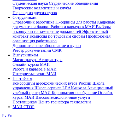
Студенческая наука
Студенческие объединения
Творческие коллективы и клубы
Перевод из других вузов
Сотрудникам
Cправочник работника
IT-сервисы для работы
Кадровые
документы и бланки
Работа и карьера в МАИ
Выборы
и конкурсы на замещение должностей
Эффективный
контракт
Комиссия по трудовым спорам
Профсоюзная
организация работников
Дополнительное образование и курсы
Реестр документации СМК
Выпускникам
Магистратура
Аспирантура
Онлайн-курсы МАИ
Работа и карьера в МАИ
Интернет-магазин МАИ
Партнёрам
Консорциум аэрокосмических вузов России
Школа
управления
Школа сервиса
LEAN-школа
Авиационный
учебный центр МАИ
Корпоративное обучение
Онлайн-
курсы МАИ
Высокотехнологичные услуги
Поставщикам
Центр трансфера технологий
МАИ СТОР
Ру
En