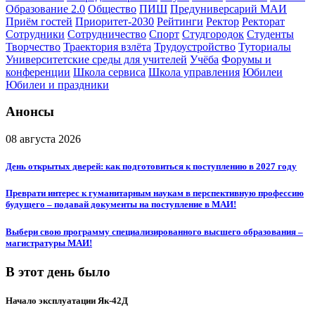
Образование 2.0
Общество
ПИШ
Предуниверсарий МАИ
Приём гостей
Приоритет-2030
Рейтинги
Ректор
Ректорат
Сотрудники
Сотрудничество
Спорт
Студгородок
Студенты
Творчество
Траектория взлёта
Трудоустройство
Туториалы
Университетские среды для учителей
Учёба
Форумы и
конференции
Школа сервиса
Школа управления
Юбилеи
Юбилеи и праздники
Анонсы
08 августа 2026
День открытых дверей: как подготовиться к поступлению в 2027 году
Преврати интерес к гуманитарным наукам в перспективную профессию
будущего – подавай документы на поступление в МАИ!
Выбери свою программу специализированного высшего образования –
магистратуры МАИ!
В этот день было
Начало эксплуатации Як-42Д