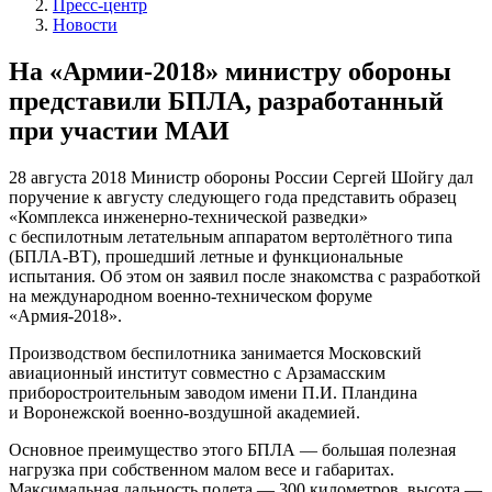
Пресс-центр
Новости
На «Армии-2018» министру обороны
представили БПЛА, разработанный
при участии МАИ
28 августа 2018
Министр обороны России Сергей Шойгу дал
поручение к августу следующего года представить образец
«Комплекса инженерно-технической разведки»
с беспилотным летательным аппаратом вертолётного типа
(БПЛА-ВТ), прошедший летные и функциональные
испытания. Об этом он заявил после знакомства с разработкой
на международном военно-техническом форуме
«Армия-2018».
Производством беспилотника занимается Московский
авиационный институт совместно с Арзамасским
приборостроительным заводом имени П.И. Пландина
и Воронежской военно-воздушной академией.
Основное преимущество этого БПЛА — большая полезная
нагрузка при собственном малом весе и габаритах.
Максимальная дальность полета — 300 километров, высота —