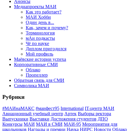
Анонсы
Медиапроекты МАИ
Как это работает?
МАИ Хобби
Один день в...
Как, зачем и почему?
Терминология
мАи подкасты
Чё по науке
Диплом пригодился
Мой профиль
Маёвские истории успеха
Корпоративные СМИ
Облако
Пропеллер
Обратная связь для СМИ
Символика МАИ
Рубрики
#МАИнаМАКС
#маифест95
International
IT-центр МАИ
Авиационный учебный центр
Артек
Выборы ректора
Выпускники
Выставки
Достижения студентов
ДПО
Конкурсы
МАИ
МАИ в СМИ
МАИ-95
Мероприятия для
школьников
Награды и премии
Наука
НИРС
Новости
Облако