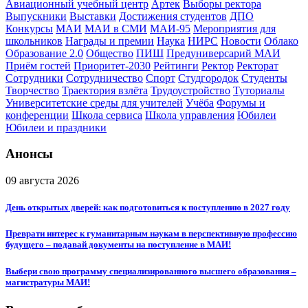
Авиационный учебный центр
Артек
Выборы ректора
Выпускники
Выставки
Достижения студентов
ДПО
Конкурсы
МАИ
МАИ в СМИ
МАИ-95
Мероприятия для
школьников
Награды и премии
Наука
НИРС
Новости
Облако
Образование 2.0
Общество
ПИШ
Предуниверсарий МАИ
Приём гостей
Приоритет-2030
Рейтинги
Ректор
Ректорат
Сотрудники
Сотрудничество
Спорт
Студгородок
Студенты
Творчество
Траектория взлёта
Трудоустройство
Туториалы
Университетские среды для учителей
Учёба
Форумы и
конференции
Школа сервиса
Школа управления
Юбилеи
Юбилеи и праздники
Анонсы
09 августа 2026
День открытых дверей: как подготовиться к поступлению в 2027 году
Преврати интерес к гуманитарным наукам в перспективную профессию
будущего – подавай документы на поступление в МАИ!
Выбери свою программу специализированного высшего образования –
магистратуры МАИ!