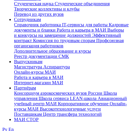
Студенческая наука
Студенческие объединения
Творческие коллективы и клубы
Перевод из других вузов
Сотрудникам
Cправочник работника
IT-сервисы для работы
Кадровые
документы и бланки
Работа и карьера в МАИ
Выборы
и конкурсы на замещение должностей
Эффективный
контракт
Комиссия по трудовым спорам
Профсоюзная
организация работников
Дополнительное образование и курсы
Реестр документации СМК
Выпускникам
Магистратура
Аспирантура
Онлайн-курсы МАИ
Работа и карьера в МАИ
Интернет-магазин МАИ
Партнёрам
Консорциум аэрокосмических вузов России
Школа
управления
Школа сервиса
LEAN-школа
Авиационный
учебный центр МАИ
Корпоративное обучение
Онлайн-
курсы МАИ
Высокотехнологичные услуги
Поставщикам
Центр трансфера технологий
МАИ СТОР
Ру
En