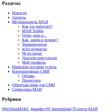
Разделы
Новости
Анонсы
Медиапроекты МАИ
Как это работает?
МАИ Хобби
Один день в...
Как, зачем и почему?
Терминология
мАи подкасты
Чё по науке
Диплом пригодился
Мой профиль
Маёвские истории успеха
Корпоративные СМИ
Облако
Пропеллер
Обратная связь для СМИ
Символика МАИ
Рубрики
#МАИнаМАКС
#маифест95
International
IT-центр МАИ