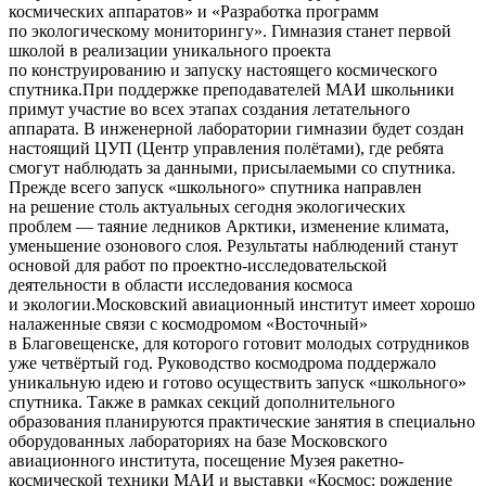
космических аппаратов» и «Разработка программ
по экологическому мониторингу». Гимназия станет первой
школой в реализации уникального проекта
по конструированию и запуску настоящего космического
спутника.При поддержке преподавателей МАИ школьники
примут участие во всех этапах создания летательного
аппарата. В инженерной лаборатории гимназии будет создан
настоящий ЦУП (Центр управления полётами), где ребята
смогут наблюдать за данными, присылаемыми со спутника.
Прежде всего запуск «школьного» спутника направлен
на решение столь актуальных сегодня экологических
проблем — таяние ледников Арктики, изменение климата,
уменьшение озонового слоя. Результаты наблюдений станут
основой для работ по проектно-исследовательской
деятельности в области исследования космоса
и экологии.Московский авиационный институт имеет хорошо
налаженные связи с космодромом «Восточный»
в Благовещенске, для которого готовит молодых сотрудников
уже четвёртый год. Руководство космодрома поддержало
уникальную идею и готово осуществить запуск «школьного»
спутника. Также в рамках секций дополнительного
образования планируются практические занятия в специально
оборудованных лабораториях на базе Московского
авиационного института, посещение Музея ракетно-
космической техники МАИ и выставки «Космос: рождение