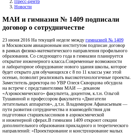
Пресс-центр
Новости
МАИ и гимназия № 1409 подписали
договор о сотрудничестве
23 июня 2016
На текущей неделе между
гимназией № 1409
и Московским авиационным институтом подписан договор
в рамках физико-математического направления профильного
образования. Со следующего года в гимназии планируется
открытие инженерного класса.Современные возможности
и лабораторное оборудование нового здания школы, которое
будет открыто для обучающихся с 8 по 11 классы уже этой
осенью, позволит реализовать высокотехнологичные проекты.
Заместитель директора по УВР Олеся Скворцова обсудила
на встрече с представителями МАИ — деканом
«Аэрокосмического» факультета, доцентом, к.т.н. Ольгой
Тушавиной и профессором факультета «Двигатели
летательных аппаратов», д.т.н. Владимиром Афанасьевым —
пути развития сотрудничества и взаимодействия для
подготовки старшеклассников в аэрокосмической
и инженерной сферах.В гимназии 1409 откроют секции
дополнительного образования прикладного и теоретического
направлений: «Проектирование и конструирование малых