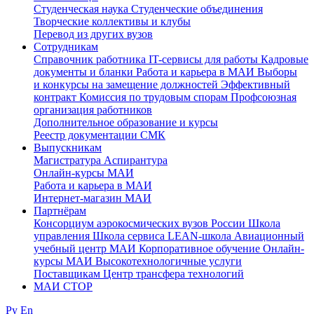
Студенческая наука
Студенческие объединения
Творческие коллективы и клубы
Перевод из других вузов
Сотрудникам
Cправочник работника
IT-сервисы для работы
Кадровые
документы и бланки
Работа и карьера в МАИ
Выборы
и конкурсы на замещение должностей
Эффективный
контракт
Комиссия по трудовым спорам
Профсоюзная
организация работников
Дополнительное образование и курсы
Реестр документации СМК
Выпускникам
Магистратура
Аспирантура
Онлайн-курсы МАИ
Работа и карьера в МАИ
Интернет-магазин МАИ
Партнёрам
Консорциум аэрокосмических вузов России
Школа
управления
Школа сервиса
LEAN-школа
Авиационный
учебный центр МАИ
Корпоративное обучение
Онлайн-
курсы МАИ
Высокотехнологичные услуги
Поставщикам
Центр трансфера технологий
МАИ СТОР
Ру
En