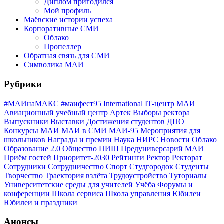
Диплом пригодился
Мой профиль
Маёвские истории успеха
Корпоративные СМИ
Облако
Пропеллер
Обратная связь для СМИ
Символика МАИ
Рубрики
#МАИнаМАКС
#маифест95
International
IT-центр МАИ
Авиационный учебный центр
Артек
Выборы ректора
Выпускники
Выставки
Достижения студентов
ДПО
Конкурсы
МАИ
МАИ в СМИ
МАИ-95
Мероприятия для
школьников
Награды и премии
Наука
НИРС
Новости
Облако
Образование 2.0
Общество
ПИШ
Предуниверсарий МАИ
Приём гостей
Приоритет-2030
Рейтинги
Ректор
Ректорат
Сотрудники
Сотрудничество
Спорт
Студгородок
Студенты
Творчество
Траектория взлёта
Трудоустройство
Туториалы
Университетские среды для учителей
Учёба
Форумы и
конференции
Школа сервиса
Школа управления
Юбилеи
Юбилеи и праздники
Анонсы