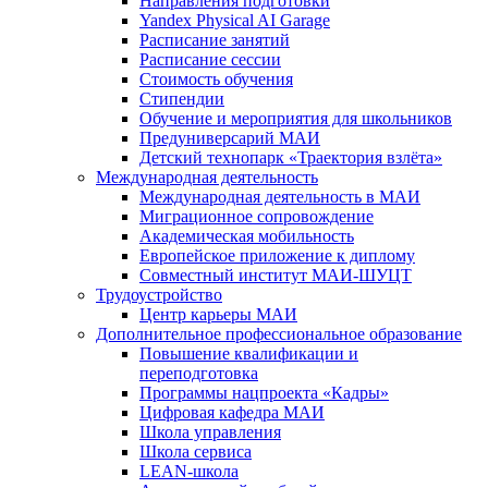
Направления подготовки
Yandex Physical AI Garage
Расписание занятий
Расписание сессии
Стоимость обучения
Стипендии
Обучение и мероприятия для школьников
Предуниверсарий МАИ
Детский технопарк «Траектория взлёта»
Международная деятельность
Международная деятельность в МАИ
Миграционное сопровождение
Академическая мобильность
Европейское приложение к диплому
Совместный институт МАИ-ШУЦТ
Трудоустройство
Центр карьеры МАИ
Дополнительное профессиональное образование
Повышение квалификации и
переподготовка
Программы нацпроекта «Кадры»
Цифровая кафедра МАИ
Школа управления
Школа сервиса
LEAN-школа