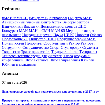
Рубрики
#МАИнаМАКС
#маифест95
International
IT-центр МАИ
Авиационный учебный центр
Артек
Выборы ректора
Выпускники
Выставки
Достижения студентов
ДПО
Конкурсы
МАИ
МАИ в СМИ
МАИ-95
Мероприятия для
школьников
Награды и премии
Наука
НИРС
Новости
Облако
Образование 2.0
Общество
ПИШ
Предуниверсарий МАИ
Приём гостей
Приоритет-2030
Рейтинги
Ректор
Ректорат
Сотрудники
Сотрудничество
Спорт
Студгородок
Студенты
Творчество
Траектория взлёта
Трудоустройство
Туториалы
Университетские среды для учителей
Учёба
Форумы и
конференции
Школа сервиса
Школа управления
Юбилеи
Юбилеи и праздники
Анонсы
07 августа 2026
День открытых дверей: как подготовиться к поступлению в 2027 году
Преврати интерес к гуманитарным наукам в перспективную профессию
будущего – подавай документы на поступление в МАИ!