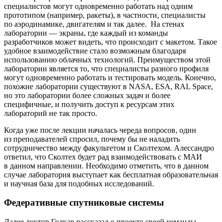
специалистов могут одновременно работать над одним
прототипом (например, ракеты), в частности, специалисты
по аэродинамике, двигателям и так далее. На стенах
лаборатории — экраны, где каждый из команды
разработчиков может видеть, что происходит с макетом. Такое
удобное взаимодействие стало возможным благодаря
использованию облачных технологий. Преимуществом этой
лаборатории является то, что специалисты разного профиля
могут одновременно работать и тестировать модель. Конечно,
похожие лаборатории существуют в NASA, ESA, RAL Space,
но это лаборатории более сложных задач и более
специфичные, и получить доступ к ресурсам этих
лабораторий не так просто.
Когда уже после лекции началась череда вопросов, один
из преподавателей спросил, почему бы не наладить
сотрудничество между факультетом и Сколтехом. Алессандро
ответил, что Сколтех будет рад взаимодействовать с МАИ
в данном направлении. Необходимо отметить, что в данном
случае лаборатория выступает как бесплатная образовательная
и научная база для подобных исследований.
Федеративные спутниковые системы
Далее доктор Голкар рассказал о проекте своей команды —