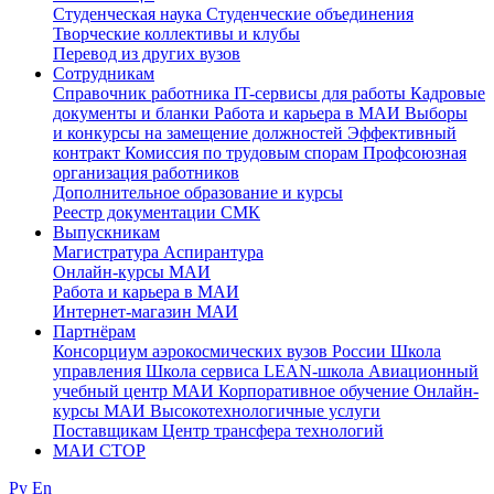
Студенческая наука
Студенческие объединения
Творческие коллективы и клубы
Перевод из других вузов
Сотрудникам
Cправочник работника
IT-сервисы для работы
Кадровые
документы и бланки
Работа и карьера в МАИ
Выборы
и конкурсы на замещение должностей
Эффективный
контракт
Комиссия по трудовым спорам
Профсоюзная
организация работников
Дополнительное образование и курсы
Реестр документации СМК
Выпускникам
Магистратура
Аспирантура
Онлайн-курсы МАИ
Работа и карьера в МАИ
Интернет-магазин МАИ
Партнёрам
Консорциум аэрокосмических вузов России
Школа
управления
Школа сервиса
LEAN-школа
Авиационный
учебный центр МАИ
Корпоративное обучение
Онлайн-
курсы МАИ
Высокотехнологичные услуги
Поставщикам
Центр трансфера технологий
МАИ СТОР
Ру
En