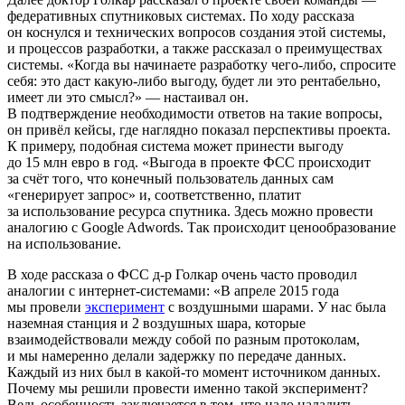
федеративных спутниковых системах. По ходу рассказа
он коснулся и технических вопросов создания этой системы,
и процессов разработки, а также рассказал о преимуществах
системы. «Когда вы начинаете разработку чего-либо, спросите
себя: это даст какую-либо выгоду, будет ли это рентабельно,
имеет ли это смысл?» — настаивал он.
В подтверждение необходимости ответов на такие вопросы,
он привёл кейсы, где наглядно показал перспективы проекта.
К примеру, подобная система может принести выгоду
до 15 млн евро в год. «Выгода в проекте ФСС происходит
за счёт того, что конечный пользователь данных сам
«генерирует запрос» и, соответственно, платит
за использование ресурса спутника. Здесь можно провести
аналогию с Google Adwords. Так происходит ценообразование
на использование.
В ходе рассказа о ФСС д-р Голкар очень часто проводил
аналогии с интернет-системами: «В апреле 2015 года
мы провели
эксперимент
с воздушными шарами. У нас была
наземная станция и 2 воздушных шара, которые
взаимодействовали между собой по разным протоколам,
и мы намеренно делали задержку по передаче данных.
Каждый из них был в какой-то момент источником данных.
Почему мы решили провести именно такой эксперимент?
Ведь особенность заключается в том, что надо наладить