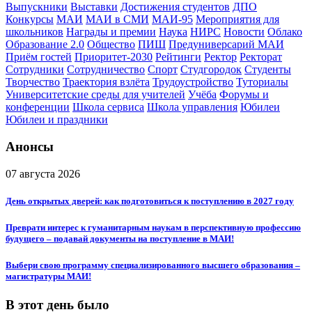
Выпускники
Выставки
Достижения студентов
ДПО
Конкурсы
МАИ
МАИ в СМИ
МАИ-95
Мероприятия для
школьников
Награды и премии
Наука
НИРС
Новости
Облако
Образование 2.0
Общество
ПИШ
Предуниверсарий МАИ
Приём гостей
Приоритет-2030
Рейтинги
Ректор
Ректорат
Сотрудники
Сотрудничество
Спорт
Студгородок
Студенты
Творчество
Траектория взлёта
Трудоустройство
Туториалы
Университетские среды для учителей
Учёба
Форумы и
конференции
Школа сервиса
Школа управления
Юбилеи
Юбилеи и праздники
Анонсы
07 августа 2026
День открытых дверей: как подготовиться к поступлению в 2027 году
Преврати интерес к гуманитарным наукам в перспективную профессию
будущего – подавай документы на поступление в МАИ!
Выбери свою программу специализированного высшего образования –
магистратуры МАИ!
В этот день было