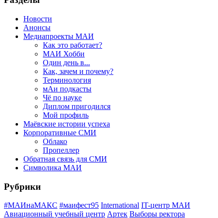
Новости
Анонсы
Медиапроекты МАИ
Как это работает?
МАИ Хобби
Один день в...
Как, зачем и почему?
Терминология
мАи подкасты
Чё по науке
Диплом пригодился
Мой профиль
Маёвские истории успеха
Корпоративные СМИ
Облако
Пропеллер
Обратная связь для СМИ
Символика МАИ
Рубрики
#МАИнаМАКС
#маифест95
International
IT-центр МАИ
Авиационный учебный центр
Артек
Выборы ректора