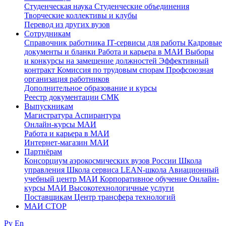
Студенческая наука
Студенческие объединения
Творческие коллективы и клубы
Перевод из других вузов
Сотрудникам
Cправочник работника
IT-сервисы для работы
Кадровые
документы и бланки
Работа и карьера в МАИ
Выборы
и конкурсы на замещение должностей
Эффективный
контракт
Комиссия по трудовым спорам
Профсоюзная
организация работников
Дополнительное образование и курсы
Реестр документации СМК
Выпускникам
Магистратура
Аспирантура
Онлайн-курсы МАИ
Работа и карьера в МАИ
Интернет-магазин МАИ
Партнёрам
Консорциум аэрокосмических вузов России
Школа
управления
Школа сервиса
LEAN-школа
Авиационный
учебный центр МАИ
Корпоративное обучение
Онлайн-
курсы МАИ
Высокотехнологичные услуги
Поставщикам
Центр трансфера технологий
МАИ СТОР
Ру
En