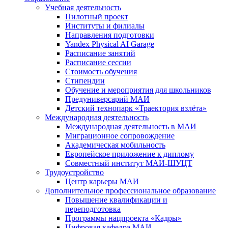
Учебная деятельность
Пилотный проект
Институты и филиалы
Направления подготовки
Yandex Physical AI Garage
Расписание занятий
Расписание сессии
Стоимость обучения
Стипендии
Обучение и мероприятия для школьников
Предуниверсарий МАИ
Детский технопарк «Траектория взлёта»
Международная деятельность
Международная деятельность в МАИ
Миграционное сопровождение
Академическая мобильность
Европейское приложение к диплому
Совместный институт МАИ-ШУЦТ
Трудоустройство
Центр карьеры МАИ
Дополнительное профессиональное образование
Повышение квалификации и
переподготовка
Программы нацпроекта «Кадры»
Цифровая кафедра МАИ