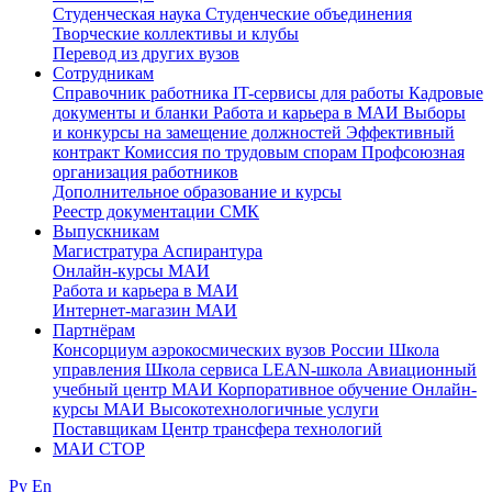
Студенческая наука
Студенческие объединения
Творческие коллективы и клубы
Перевод из других вузов
Сотрудникам
Cправочник работника
IT-сервисы для работы
Кадровые
документы и бланки
Работа и карьера в МАИ
Выборы
и конкурсы на замещение должностей
Эффективный
контракт
Комиссия по трудовым спорам
Профсоюзная
организация работников
Дополнительное образование и курсы
Реестр документации СМК
Выпускникам
Магистратура
Аспирантура
Онлайн-курсы МАИ
Работа и карьера в МАИ
Интернет-магазин МАИ
Партнёрам
Консорциум аэрокосмических вузов России
Школа
управления
Школа сервиса
LEAN-школа
Авиационный
учебный центр МАИ
Корпоративное обучение
Онлайн-
курсы МАИ
Высокотехнологичные услуги
Поставщикам
Центр трансфера технологий
МАИ СТОР
Ру
En