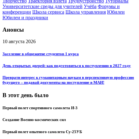
Творчество
Траектория взлёта
Трудоустройство
Туториалы
Университетские среды для учителей
Учёба
Форумы и
конференции
Школа сервиса
Школа управления
Юбилеи
Юбилеи и праздники
Анонсы
10 августа 2026
Заселение в общежитие студентов 1 курса
День открытых дверей: как подготовиться к поступлению в 2027 году
Преврати интерес к гуманитарным наукам в перспективную профессию
будущего – подавай документы на поступление в МАИ!
В этот день было
Первый полет спортивного самолета И-3
Создание Военно-космических сил
Первый полет опытного самолета Су-25УБ