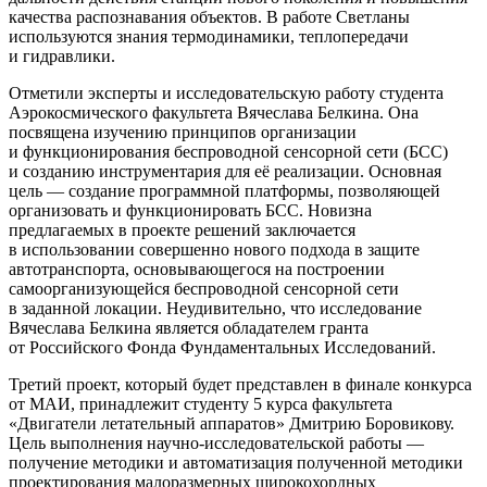
качества распознавания объектов. В работе Светланы
используются знания термодинамики, теплопередачи
и гидравлики.
Отметили эксперты и исследовательскую работу студента
Аэрокосмического факультета Вячеслава Белкина. Она
посвящена изучению принципов организации
и функционирования беспроводной сенсорной сети (БСС)
и созданию инструментария для её реализации. Основная
цель — создание программной платформы, позволяющей
организовать и функционировать БСС. Новизна
предлагаемых в проекте решений заключается
в использовании совершенно нового подхода в защите
автотранспорта, основывающегося на построении
самоорганизующейся беспроводной сенсорной сети
в заданной локации. Неудивительно, что исследование
Вячеслава Белкина является обладателем гранта
от Российского Фонда Фундаментальных Исследований.
Третий проект, который будет представлен в финале конкурса
от МАИ, принадлежит студенту 5 курса факультета
«Двигатели летательный аппаратов» Дмитрию Боровикову.
Цель выполнения научно-исследовательской работы —
получение методики и автоматизация полученной методики
проектирования малоразмерных широкохордных