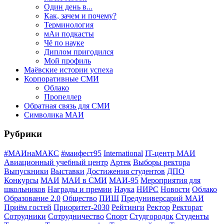
Один день в...
Как, зачем и почему?
Терминология
мАи подкасты
Чё по науке
Диплом пригодился
Мой профиль
Маёвские истории успеха
Корпоративные СМИ
Облако
Пропеллер
Обратная связь для СМИ
Символика МАИ
Рубрики
#МАИнаМАКС
#маифест95
International
IT-центр МАИ
Авиационный учебный центр
Артек
Выборы ректора
Выпускники
Выставки
Достижения студентов
ДПО
Конкурсы
МАИ
МАИ в СМИ
МАИ-95
Мероприятия для
школьников
Награды и премии
Наука
НИРС
Новости
Облако
Образование 2.0
Общество
ПИШ
Предуниверсарий МАИ
Приём гостей
Приоритет-2030
Рейтинги
Ректор
Ректорат
Сотрудники
Сотрудничество
Спорт
Студгородок
Студенты