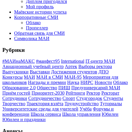
Диплом пригодился
Мой профиль
Маёвские истории успеха
Корпоративные СМИ
Облако
Пропеллер
Обратная связь для СМИ
Символика МАИ
Рубрики
#МАИнаМАКС
#маифест95
International
IT-центр МАИ
Авиационный учебный центр
Артек
Выборы ректора
Выпускники
Выставки
Достижения студентов
ДПО
Конкурсы
МАИ
МАИ в СМИ
МАИ-95
Мероприятия для
школьников
Награды и премии
Наука
НИРС
Новости
Облако
Образование 2.0
Общество
ПИШ
Предуниверсарий МАИ
Приём гостей
Приоритет-2030
Рейтинги
Ректор
Ректорат
Сотрудники
Сотрудничество
Спорт
Студгородок
Студенты
Творчество
Траектория взлёта
Трудоустройство
Туториалы
Университетские среды для учителей
Учёба
Форумы и
конференции
Школа сервиса
Школа управления
Юбилеи
Юбилеи и праздники
Анонсы