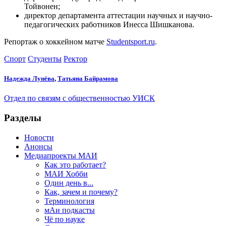
Тойвонен;
директор департамента аттестации научных и научно-
педагогических работников Инесса Шишканова.
Репортаж о хоккейном матче
Studentsport.ru
.
Спорт
Студенты
Ректор
Надежда Лунёва
,
Татьяна Байрамова
Отдел по связям с общественностью УИСК
Разделы
Новости
Анонсы
Медиапроекты МАИ
Как это работает?
МАИ Хобби
Один день в...
Как, зачем и почему?
Терминология
мАи подкасты
Чё по науке