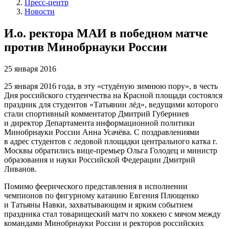
Пресс-центр
Новости
И.о. ректора МАИ в победном матче
против Минобрнауки России
25 января 2016
25 января 2016 года, в эту «студёную зимнюю пору», в честь
Дня российского студенчества на Красной площади состоялся
праздник для студентов «Татьянин лёд», ведущими которого
стали спортивный комментатор Дмитрий Губерниев
и директор Департамента информационной политики
Минобрнауки России Анна Усачёва. С поздравлениями
в адрес студентов с ледовой площадки центрального катка г.
Москвы обратились вице-премьер Ольга Голодец и министр
образования и науки Российской Федерации Дмитрий
Ливанов.
Помимо феерического представления в исполнении
чемпионов по фигурному катанию Евгения Плющенко
и Татьяны Навки, захватывающим и ярким событием
праздника стал товарищеский матч по хоккею с мячом между
командами Минобрнауки России и ректоров российских