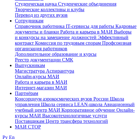
Студенческая наука
Студенческие объединения
Творческие коллективы и клубы
Перевод из других вузов
Сотрудникам
Cправочник работника
IT-сервисы для работы
Кадровые
документы и бланки
Работа и карьера в МАИ
Выборы
и конкурсы на замещение должностей
Эффективный
контракт
Комиссия по трудовым спорам
Профсоюзная
организация работников
Дополнительное образование и курсы
Реестр документации СМК
Выпускникам
Магистратура
Аспирантура
Онлайн-курсы МАИ
Работа и карьера в МАИ
Интернет-магазин МАИ
Партнёрам
Консорциум аэрокосмических вузов России
Школа
управления
Школа сервиса
LEAN-школа
Авиационный
учебный центр МАИ
Корпоративное обучение
Онлайн-
курсы МАИ
Высокотехнологичные услуги
Поставщикам
Центр трансфера технологий
МАИ СТОР
Ру
En