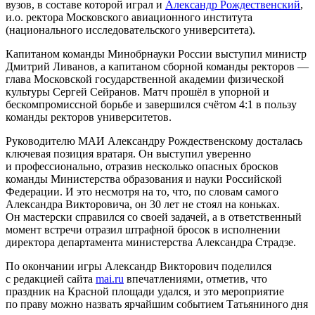
вузов, в составе которой играл и
Александр Рождественский
,
и.о. ректора Московского авиационного института
(национального исследовательского университета).
Капитаном команды Минобрнауки России выступил министр
Дмитрий Ливанов, а капитаном сборной команды ректоров —
глава Московской государственной академии физической
культуры Сергей Сейранов. Матч прошёл в упорной и
бескомпромиссной борьбе и завершился счётом 4:1 в пользу
команды ректоров университетов.
Руководителю МАИ Александру Рождественскому досталась
ключевая позиция вратаря. Он выступил уверенно
и профессионально, отразив несколько опасных бросков
команды Министерства образования и науки Российской
Федерации. И это несмотря на то, что, по словам самого
Александра Викторовича, он 30 лет не стоял на коньках.
Он мастерски справился со своей задачей, а в ответственный
момент встречи отразил штрафной бросок в исполнении
директора департамента министерства Александра Страдзе.
По окончании игры Александр Викторович поделился
с редакцией сайта
mai.ru
впечатлениями, отметив, что
праздник на Красной площади удался, и это мероприятие
по праву можно назвать ярчайшим событием Татьяниного дня