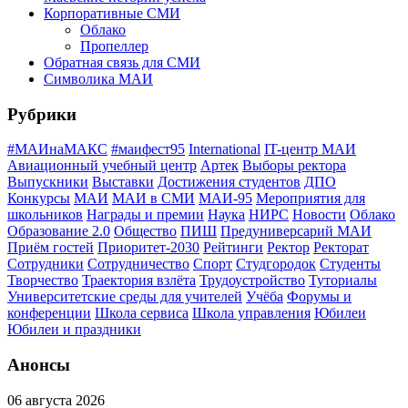
Корпоративные СМИ
Облако
Пропеллер
Обратная связь для СМИ
Символика МАИ
Рубрики
#МАИнаМАКС
#маифест95
International
IT-центр МАИ
Авиационный учебный центр
Артек
Выборы ректора
Выпускники
Выставки
Достижения студентов
ДПО
Конкурсы
МАИ
МАИ в СМИ
МАИ-95
Мероприятия для
школьников
Награды и премии
Наука
НИРС
Новости
Облако
Образование 2.0
Общество
ПИШ
Предуниверсарий МАИ
Приём гостей
Приоритет-2030
Рейтинги
Ректор
Ректорат
Сотрудники
Сотрудничество
Спорт
Студгородок
Студенты
Творчество
Траектория взлёта
Трудоустройство
Туториалы
Университетские среды для учителей
Учёба
Форумы и
конференции
Школа сервиса
Школа управления
Юбилеи
Юбилеи и праздники
Анонсы
06 августа 2026