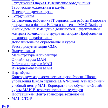
Студенческая наука
Студенческие объединения
Творческие коллективы и клубы
Перевод из других вузов
Сотрудникам
Cправочник работника
IT-сервисы для работы
Кадровые
документы и бланки
Работа и карьера в МАИ
Выборы
и конкурсы на замещение должностей
Эффективный
контракт
Комиссия по трудовым спорам
Профсоюзная
организация работников
Дополнительное образование и курсы
Реестр документации СМК
Выпускникам
Магистратура
Аспирантура
Онлайн-курсы МАИ
Работа и карьера в МАИ
Интернет-магазин МАИ
Партнёрам
Консорциум аэрокосмических вузов России
Школа
управления
Школа сервиса
LEAN-школа
Авиационный
учебный центр МАИ
Корпоративное обучение
Онлайн-
курсы МАИ
Высокотехнологичные услуги
Поставщикам
Центр трансфера технологий
МАИ СТОР
Ру
En