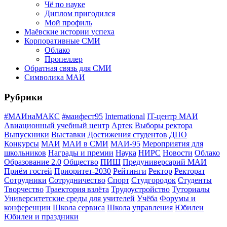
Чё по науке
Диплом пригодился
Мой профиль
Маёвские истории успеха
Корпоративные СМИ
Облако
Пропеллер
Обратная связь для СМИ
Символика МАИ
Рубрики
#МАИнаМАКС
#маифест95
International
IT-центр МАИ
Авиационный учебный центр
Артек
Выборы ректора
Выпускники
Выставки
Достижения студентов
ДПО
Конкурсы
МАИ
МАИ в СМИ
МАИ-95
Мероприятия для
школьников
Награды и премии
Наука
НИРС
Новости
Облако
Образование 2.0
Общество
ПИШ
Предуниверсарий МАИ
Приём гостей
Приоритет-2030
Рейтинги
Ректор
Ректорат
Сотрудники
Сотрудничество
Спорт
Студгородок
Студенты
Творчество
Траектория взлёта
Трудоустройство
Туториалы
Университетские среды для учителей
Учёба
Форумы и
конференции
Школа сервиса
Школа управления
Юбилеи
Юбилеи и праздники