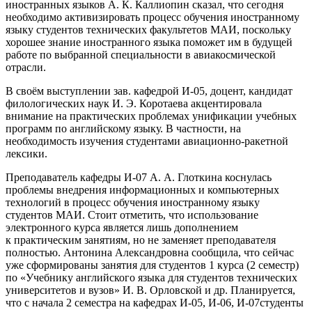
иностранных языков А. К. Каллиопин сказал, что сегодня
необходимо активизировать процесс обучения иностранному
языку студентов технических факультетов МАИ, поскольку
хорошее знание иностранного языка поможет им в будущей
работе по выбранной специальности в авиакосмической
отрасли.
В своём выступлении зав. кафедрой И-05, доцент, кандидат
филологических наук И. Э. Коротаева акцентировала
внимание на практических проблемах унификации учебных
программ по английскому языку. В частности, на
необходимость изучения студентами авиационно-ракетной
лексики.
Преподаватель кафедры И-07 А. А. Глоткина коснулась
проблемы внедрения информационных и компьютерных
технологий в процесс обучения иностранному языку
студентов МАИ. Стоит отметить, что использование
электронного курса является лишь дополнением
к практическим занятиям, но не заменяет преподавателя
полностью. Антонина Александровна сообщила, что сейчас
уже сформированы занятия для студентов 1 курса (2 семестр)
по «Учебнику английского языка для студентов техниче­ских
университетов и вузов» И. В. Орловской и др. Планируется,
что с начала 2 семестра на кафедрах И-05, И-06, И-07студенты