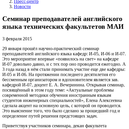
Пресс-центр
Новости
Семинар преподавателей английского
языка технических факультетов МАИ
3 февраля 2015
29 января прошёл научно-практический семинар
преподавателей английского языка кафедр: И-05, И-06 и И-07.
Это мероприятие впервые «появилось на свет» на кафедре
И-07 довольно давно, и с тех пор оно проводится ежегодно. А
3 года назад в нём стали принимать участие еще две кафедры:
И-05 и И-06. На протяжении последнего десятилетия его
бессменным организатором и вдохновителем является зав.
кафедрой И-07, доцент Е. А. Вечеринина. Открывая семинар,
посвящённый в этом году теме: «Актуальные проблемы
современной методики обучения иностранным языкам
студентов инженерных специальностей», Елена Алексеевна
сделала акцент на основную цель, с которой он проводится.
Это выяснение того, что было сделано за прошедший год и
определение путей решения предстоящих задач.
Приветствуя участников семинара, декан факультета