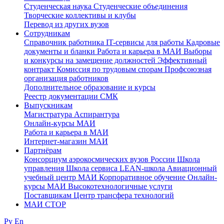
Студенческая наука
Студенческие объединения
Творческие коллективы и клубы
Перевод из других вузов
Сотрудникам
Cправочник работника
IT-сервисы для работы
Кадровые
документы и бланки
Работа и карьера в МАИ
Выборы
и конкурсы на замещение должностей
Эффективный
контракт
Комиссия по трудовым спорам
Профсоюзная
организация работников
Дополнительное образование и курсы
Реестр документации СМК
Выпускникам
Магистратура
Аспирантура
Онлайн-курсы МАИ
Работа и карьера в МАИ
Интернет-магазин МАИ
Партнёрам
Консорциум аэрокосмических вузов России
Школа
управления
Школа сервиса
LEAN-школа
Авиационный
учебный центр МАИ
Корпоративное обучение
Онлайн-
курсы МАИ
Высокотехнологичные услуги
Поставщикам
Центр трансфера технологий
МАИ СТОР
Ру
En