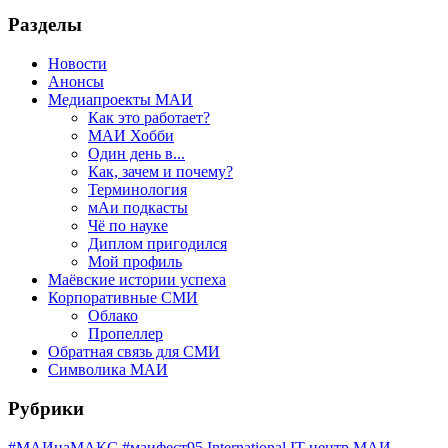
Разделы
Новости
Анонсы
Медиапроекты МАИ
Как это работает?
МАИ Хобби
Один день в...
Как, зачем и почему?
Терминология
мАи подкасты
Чё по науке
Диплом пригодился
Мой профиль
Маёвские истории успеха
Корпоративные СМИ
Облако
Пропеллер
Обратная связь для СМИ
Символика МАИ
Рубрики
#МАИнаМАКС
#маифест95
International
IT-центр МАИ