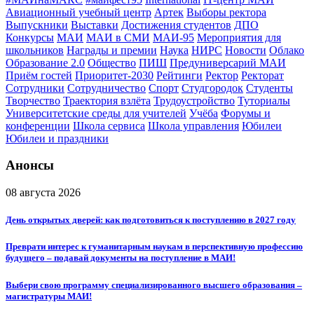
Авиационный учебный центр
Артек
Выборы ректора
Выпускники
Выставки
Достижения студентов
ДПО
Конкурсы
МАИ
МАИ в СМИ
МАИ-95
Мероприятия для
школьников
Награды и премии
Наука
НИРС
Новости
Облако
Образование 2.0
Общество
ПИШ
Предуниверсарий МАИ
Приём гостей
Приоритет-2030
Рейтинги
Ректор
Ректорат
Сотрудники
Сотрудничество
Спорт
Студгородок
Студенты
Творчество
Траектория взлёта
Трудоустройство
Туториалы
Университетские среды для учителей
Учёба
Форумы и
конференции
Школа сервиса
Школа управления
Юбилеи
Юбилеи и праздники
Анонсы
08 августа 2026
День открытых дверей: как подготовиться к поступлению в 2027 году
Преврати интерес к гуманитарным наукам в перспективную профессию
будущего – подавай документы на поступление в МАИ!
Выбери свою программу специализированного высшего образования –
магистратуры МАИ!