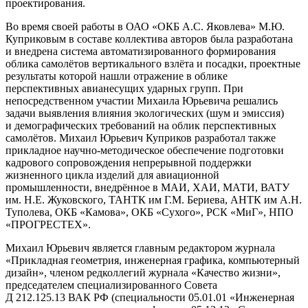
проектирования.
Во время своей работы в ОАО «ОКБ А.С. Яковлева» М.Ю.
Куприковым в составе коллектива авторов была разработана
и внедрена система автоматизированного формирования
облика самолётов вертикального взлёта и посадки, проектные
результаты которой нашли отражение в облике
перспективных авианесущих ударных групп. При
непосредственном участии Михаила Юрьевича решались
задачи выявления влияния экологических (шум и эмиссия)
и демографических требований на облик перспективных
самолётов. Михаил Юрьевич Куприков разработал также
прикладное научно-методическое обеспечение подготовки
кадрового сопровождения непрерывной поддержки
жизненного цикла изделий для авиационной
промышленности, внедрённое в МАИ, ХАИ, МАТИ, ВАТУ
им. Н.Е. Жуковского, ТАНТК им Г.М. Бериева, АНТК им А.Н.
Туполева, ОКБ «Камова», ОКБ «Сухого», РСК «МиГ», НПО
«ПРОГРЕСТЕХ».
Михаил Юрьевич является главным редактором журнала
«Прикладная геометрия, инженерная графика, компьютерный
дизайн», членом редколлегий журнала «Качество жизни»,
председателем специализированного Совета
Д 212.125.13 ВАК РФ (специальности 05.01.01 «Инженерная