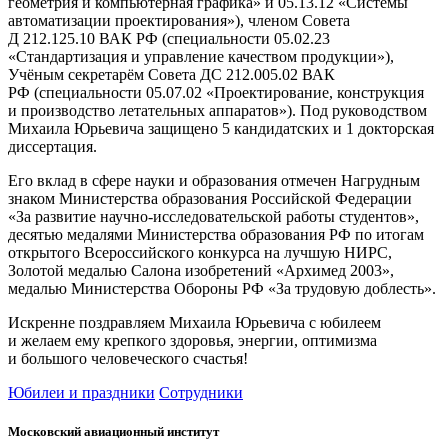
геометрия и компьютерная графика» и 05.13.12 «Системы
автоматизации проектирования»), членом Совета
Д 212.125.10 ВАК РФ (специальности 05.02.23
«Стандартизация и управление качеством продукции»),
Учёным секретарём Совета ДC 212.005.02 ВАК
РФ (специальности 05.07.02 «Проектирование, конструкция
и производство летательных аппаратов»). Под руководством
Михаила Юрьевича защищено 5 кандидатских и 1 докторская
диссертация.
Его вклад в сфере науки и образования отмечен Нагрудным
знаком Министерства образования Российской Федерации
«За развитие научно-исследовательской работы студентов»,
десятью медалями Министерства образования РФ по итогам
открытого Всероссийского конкурса на лучшую НИРС,
Золотой медалью Салона изобретений «Архимед 2003»,
медалью Министерства Обороны РФ «За трудовую доблесть».
Искренне поздравляем Михаила Юрьевича с юбилеем
и желаем ему крепкого здоровья, энергии, оптимизма
и большого человеческого счастья!
Юбилеи и праздники
Сотрудники
Московский авиационный институт