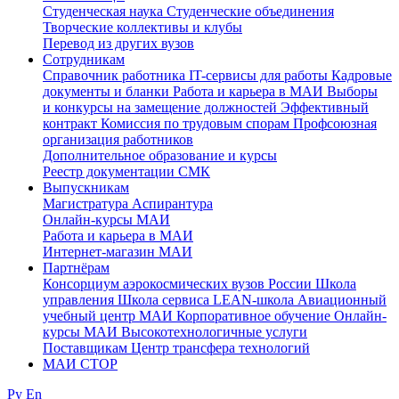
Студенческая наука
Студенческие объединения
Творческие коллективы и клубы
Перевод из других вузов
Сотрудникам
Cправочник работника
IT-сервисы для работы
Кадровые
документы и бланки
Работа и карьера в МАИ
Выборы
и конкурсы на замещение должностей
Эффективный
контракт
Комиссия по трудовым спорам
Профсоюзная
организация работников
Дополнительное образование и курсы
Реестр документации СМК
Выпускникам
Магистратура
Аспирантура
Онлайн-курсы МАИ
Работа и карьера в МАИ
Интернет-магазин МАИ
Партнёрам
Консорциум аэрокосмических вузов России
Школа
управления
Школа сервиса
LEAN-школа
Авиационный
учебный центр МАИ
Корпоративное обучение
Онлайн-
курсы МАИ
Высокотехнологичные услуги
Поставщикам
Центр трансфера технологий
МАИ СТОР
Ру
En