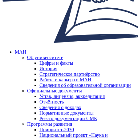
МАИ
Об университете
Цифры и факты
История
Стратегическое партнёрство
Работа и карьера в МАИ
Сведения об образовательной организации
Официальные документы
Устав, лицензия, аккредитация
Отчётность
Сведения о доходах
Нормативные документы
Реестр документации СМК
Программы развития
Приоритет-2030
Национальный проект «Наука и