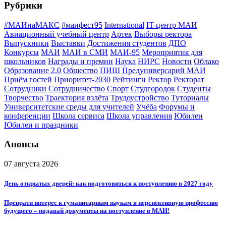
Рубрики
#МАИнаМАКС
#маифест95
International
IT-центр МАИ
Авиационный учебный центр
Артек
Выборы ректора
Выпускники
Выставки
Достижения студентов
ДПО
Конкурсы
МАИ
МАИ в СМИ
МАИ-95
Мероприятия для
школьников
Награды и премии
Наука
НИРС
Новости
Облако
Образование 2.0
Общество
ПИШ
Предуниверсарий МАИ
Приём гостей
Приоритет-2030
Рейтинги
Ректор
Ректорат
Сотрудники
Сотрудничество
Спорт
Студгородок
Студенты
Творчество
Траектория взлёта
Трудоустройство
Туториалы
Университетские среды для учителей
Учёба
Форумы и
конференции
Школа сервиса
Школа управления
Юбилеи
Юбилеи и праздники
Анонсы
07 августа 2026
День открытых дверей: как подготовиться к поступлению в 2027 году
Преврати интерес к гуманитарным наукам в перспективную профессию
будущего – подавай документы на поступление в МАИ!