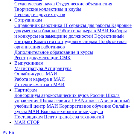
Студенческая наука
Студенческие объединения
Творческие коллективы и клубы
Перевод из других вузов
Сотрудникам
Cправочник работника
IT-сервисы для работы
Кадровые
документы и бланки
Работа и карьера в МАИ
Выборы
и конкурсы на замещение должностей
Эффективный
контракт
Комиссия по трудовым спорам
Профсоюзная
организация работников
Дополнительное образование и курсы
Реестр документации СМК
Выпускникам
Магистратура
Аспирантура
Онлайн-курсы МАИ
Работа и карьера в МАИ
Интернет-магазин МАИ
Партнёрам
Консорциум аэрокосмических вузов России
Школа
управления
Школа сервиса
LEAN-школа
Авиационный
учебный центр МАИ
Корпоративное обучение
Онлайн-
курсы МАИ
Высокотехнологичные услуги
Поставщикам
Центр трансфера технологий
МАИ СТОР
Ру
En