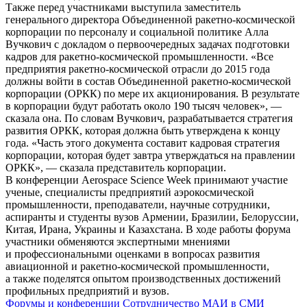
Также перед участниками выступила заместитель
генерального директора Объединенной ракетно-космической
корпорации по персоналу и социальной политике Алла
Вучкович с докладом о первоочередных задачах подготовки
кадров для ракетно-космической промышленности. «Все
предприятия ракетно-космической отрасли до 2015 года
должны войти в состав Объединенной ракетно-космической
корпорации (ОРКК) по мере их акционирования. В результате
в корпорации будут работать около 190 тысяч человек», —
сказала она. По словам Вучкович, разрабатывается стратегия
развития ОРКК, которая должна быть утверждена к концу
года. «Часть этого документа составит кадровая стратегия
корпорации, которая будет завтра утверждаться на правлении
ОРКК», — сказала представитель корпорации.
В конференции Aerospace Science Week принимают участие
ученые, специалисты предприятий аэрокосмической
промышленности, преподаватели, научные сотрудники,
аспиранты и студенты вузов Армении, Бразилии, Белоруссии,
Китая, Ирана, Украины и Казахстана. В ходе работы форума
участники обменяются экспертными мнениями
и профессиональными оценками в вопросах развития
авиационной и ракетно-космической промышленности,
а также поделятся опытом производственных достижений
профильных предприятий и вузов.
Форумы и конференции
Сотрудничество
МАИ в СМИ