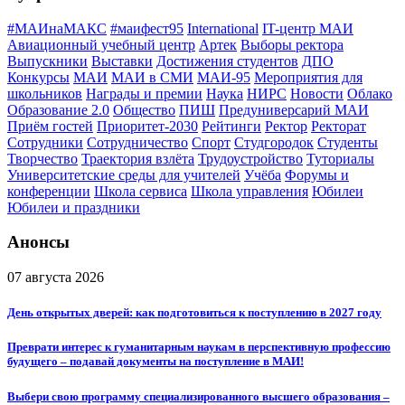
#МАИнаМАКС
#маифест95
International
IT-центр МАИ
Авиационный учебный центр
Артек
Выборы ректора
Выпускники
Выставки
Достижения студентов
ДПО
Конкурсы
МАИ
МАИ в СМИ
МАИ-95
Мероприятия для
школьников
Награды и премии
Наука
НИРС
Новости
Облако
Образование 2.0
Общество
ПИШ
Предуниверсарий МАИ
Приём гостей
Приоритет-2030
Рейтинги
Ректор
Ректорат
Сотрудники
Сотрудничество
Спорт
Студгородок
Студенты
Творчество
Траектория взлёта
Трудоустройство
Туториалы
Университетские среды для учителей
Учёба
Форумы и
конференции
Школа сервиса
Школа управления
Юбилеи
Юбилеи и праздники
Анонсы
07 августа 2026
День открытых дверей: как подготовиться к поступлению в 2027 году
Преврати интерес к гуманитарным наукам в перспективную профессию
будущего – подавай документы на поступление в МАИ!
Выбери свою программу специализированного высшего образования –