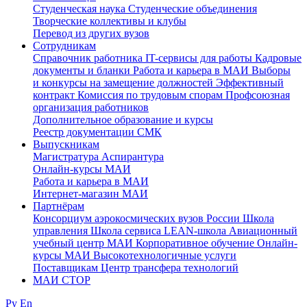
Студенческая наука
Студенческие объединения
Творческие коллективы и клубы
Перевод из других вузов
Сотрудникам
Cправочник работника
IT-сервисы для работы
Кадровые
документы и бланки
Работа и карьера в МАИ
Выборы
и конкурсы на замещение должностей
Эффективный
контракт
Комиссия по трудовым спорам
Профсоюзная
организация работников
Дополнительное образование и курсы
Реестр документации СМК
Выпускникам
Магистратура
Аспирантура
Онлайн-курсы МАИ
Работа и карьера в МАИ
Интернет-магазин МАИ
Партнёрам
Консорциум аэрокосмических вузов России
Школа
управления
Школа сервиса
LEAN-школа
Авиационный
учебный центр МАИ
Корпоративное обучение
Онлайн-
курсы МАИ
Высокотехнологичные услуги
Поставщикам
Центр трансфера технологий
МАИ СТОР
Ру
En