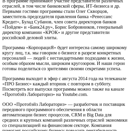
В программе принимают участие представители различных
отраслей, в том числе банковской сферы, ИТ-бизнеса и др.
Первыми гостями программы стали Олег Скворцов,
заместитель председателя правления банка «Ренессанс
Кредит», Булад Субанов, член совета директоров банков
«Пойдем» и «Банк24.ру», Борис Бобровников, генеральный
директор компании «КРОК» и другие представители
российской деловой элиты.
Программа «КорпорациЯ» будет интересна самому широкому
кругу лиц, т.к. мы говорим о бизнесе в разрезе конкретных
персоналий — людей с нестандартными подходами к жизни,
особым образом мысли, широким кругозором. И наши герои
готовы поделиться со зрителями своими секретами успеха.
Программа выходит в эфир с августа 2014 года на телеканале
«ПРО Бизнес» каждый вторник с повтором в субботу.
Посмотреть все выпуски программы можно также на канале
«Протобэйз Лабораториз» на Youtube.com.
ООО «Протобэйз Лабораториз» — разработчик и поставщик
передового программного обеспечения в области
автоматизации бизнес процессов, CRM и Big Data для
средних и крупных компаний различных отраслей экономики
со специализацией на финансовом секторе. Компания
помогает российскому бизнесу повысить рентабельность