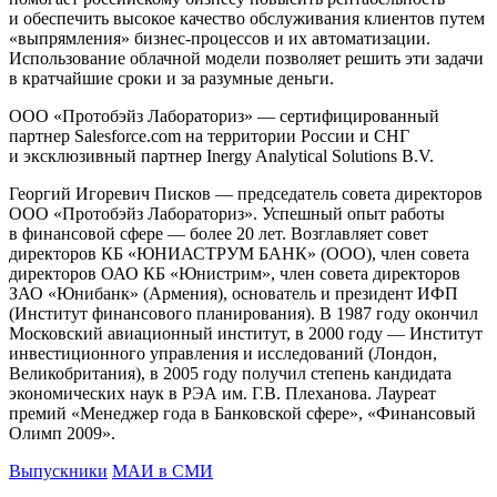
и обеспечить высокое качество обслуживания клиентов путем
«выпрямления» бизнес-процессов и их автоматизации.
Использование облачной модели позволяет решить эти задачи
в кратчайшие сроки и за разумные деньги.
ООО «Протобэйз Лабораториз» — сертифицированный
партнер Salesforce.com на территории России и СНГ
и эксклюзивный партнер Inergy Analytical Solutions B.V.
Георгий Игоревич Писков — председатель совета директоров
ООО «Протобэйз Лабораториз». Успешный опыт работы
в финансовой сфере — более 20 лет. Возглавляет совет
директоров КБ «ЮНИАСТРУМ БАНК» (ООО), член совета
директоров ОАО КБ «Юнистрим», член совета директоров
ЗАО «Юнибанк» (Армения), основатель и президент ИФП
(Институт финансового планирования). В 1987 году окончил
Московский авиационный институт, в 2000 году — Институт
инвестиционного управления и исследований (Лондон,
Великобритания), в 2005 году получил степень кандидата
экономических наук в РЭА им. Г.В. Плеханова. Лауреат
премий «Менеджер года в Банковской сфере», «Финансовый
Олимп 2009».
Выпускники
МАИ в СМИ