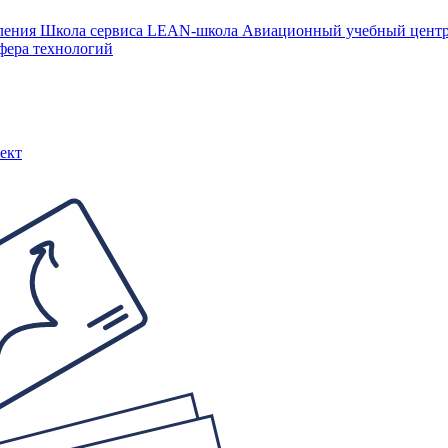
ления
Школа сервиса
LEAN-школа
Авиационный учебный цен
фера технологий
ект