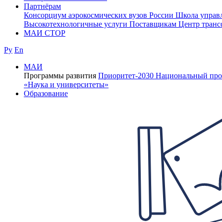
Партнёрам
Консорциум аэрокосмических вузов России
Школа управ
Высокотехнологичные услуги
Поставщикам
Центр транс
МАИ СТОР
Ру
En
МАИ
Программы развития
Приоритет-2030
Национальный про
«Наука и университеты»
Образование