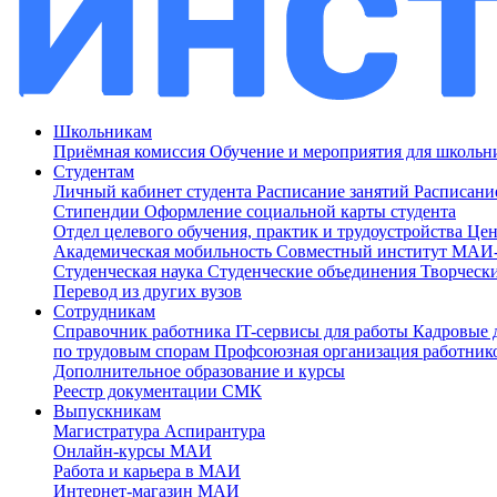
Школьникам
Приёмная комиссия
Обучение и мероприятия для школь
Студентам
Личный кабинет студента
Расписание занятий
Расписани
Стипендии
Оформление социальной карты студента
Отдел целевого обучения, практик и трудоустройства
Цен
Академическая мобильность
Совместный институт МА
Студенческая наука
Студенческие объединения
Творческ
Перевод из других вузов
Сотрудникам
Cправочник работника
IT-сервисы для работы
Кадровые 
по трудовым спорам
Профсоюзная организация работник
Дополнительное образование и курсы
Реестр документации СМК
Выпускникам
Магистратура
Аспирантура
Онлайн-курсы МАИ
Работа и карьера в МАИ
Интернет-магазин МАИ