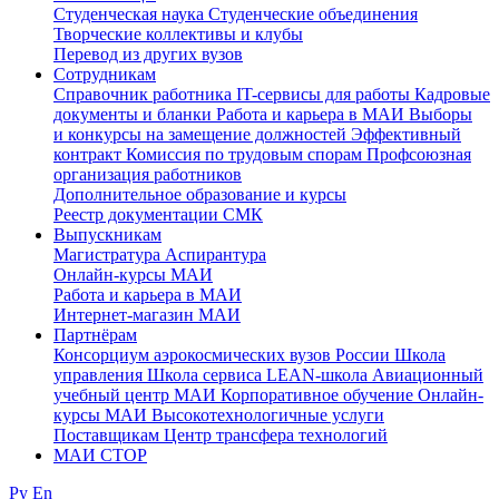
Студенческая наука
Студенческие объединения
Творческие коллективы и клубы
Перевод из других вузов
Сотрудникам
Cправочник работника
IT-сервисы для работы
Кадровые
документы и бланки
Работа и карьера в МАИ
Выборы
и конкурсы на замещение должностей
Эффективный
контракт
Комиссия по трудовым спорам
Профсоюзная
организация работников
Дополнительное образование и курсы
Реестр документации СМК
Выпускникам
Магистратура
Аспирантура
Онлайн-курсы МАИ
Работа и карьера в МАИ
Интернет-магазин МАИ
Партнёрам
Консорциум аэрокосмических вузов России
Школа
управления
Школа сервиса
LEAN-школа
Авиационный
учебный центр МАИ
Корпоративное обучение
Онлайн-
курсы МАИ
Высокотехнологичные услуги
Поставщикам
Центр трансфера технологий
МАИ СТОР
Ру
En