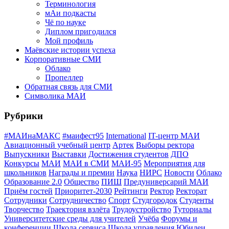
Терминология
мАи подкасты
Чё по науке
Диплом пригодился
Мой профиль
Маёвские истории успеха
Корпоративные СМИ
Облако
Пропеллер
Обратная связь для СМИ
Символика МАИ
Рубрики
#МАИнаМАКС
#маифест95
International
IT-центр МАИ
Авиационный учебный центр
Артек
Выборы ректора
Выпускники
Выставки
Достижения студентов
ДПО
Конкурсы
МАИ
МАИ в СМИ
МАИ-95
Мероприятия для
школьников
Награды и премии
Наука
НИРС
Новости
Облако
Образование 2.0
Общество
ПИШ
Предуниверсарий МАИ
Приём гостей
Приоритет-2030
Рейтинги
Ректор
Ректорат
Сотрудники
Сотрудничество
Спорт
Студгородок
Студенты
Творчество
Траектория взлёта
Трудоустройство
Туториалы
Университетские среды для учителей
Учёба
Форумы и
конференции
Школа сервиса
Школа управления
Юбилеи