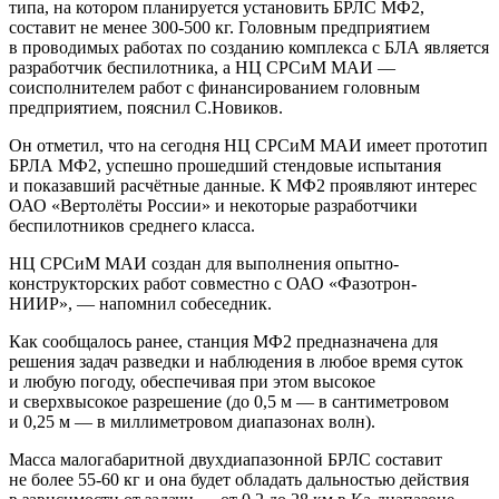
типа, на котором планируется установить БРЛС МФ2,
составит не менее 300-500 кг. Головным предприятием
в проводимых работах по созданию комплекса с БЛА является
разработчик беспилотника, а НЦ СРСиМ МАИ —
соисполнителем работ с финансированием головным
предприятием, пояснил С.Новиков.
Он отметил, что на сегодня НЦ СРСиМ МАИ имеет прототип
БРЛА МФ2, успешно прошедший стендовые испытания
и показавший расчётные данные. К МФ2 проявляют интерес
ОАО «Вертолёты России» и некоторые разработчики
беспилотников среднего класса.
НЦ СРСиМ МАИ создан для выполнения опытно-
конструкторских работ совместно с ОАО «Фазотрон-
НИИР», — напомнил собеседник.
Как сообщалось ранее, станция МФ2 предназначена для
решения задач разведки и наблюдения в любое время суток
и любую погоду, обеспечивая при этом высокое
и сверхвысокое разрешение (до 0,5 м — в сантиметровом
и 0,25 м — в миллиметровом диапазонах волн).
Масса малогабаритной двухдиапазонной БРЛС составит
не более 55-60 кг и она будет обладать дальностью действия