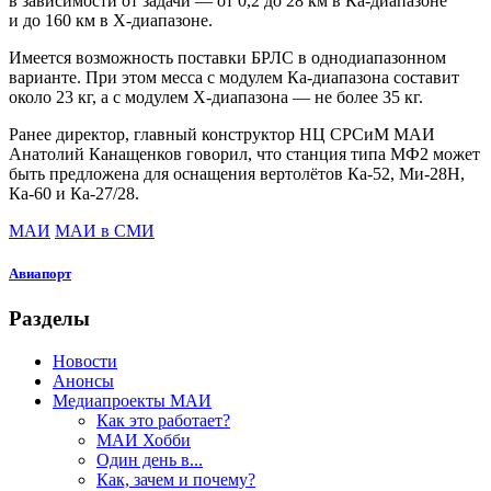
в зависимости от задачи — от 0,2 до 28 км в Ка-диапазоне
и до 160 км в Х-диапазоне.
Имеется возможность поставки БРЛС в однодиапазонном
варианте. При этом месса с модулем Ка-диапазона составит
около 23 кг, а с модулем Х-диапазона — не более 35 кг.
Ранее директор, главный конструктор НЦ СРСиМ МАИ
Анатолий Канащенков говорил, что станция типа МФ2 может
быть предложена для оснащения вертолётов Ка-52, Ми-28Н,
Ка-60 и Ка-27/28.
МАИ
МАИ в СМИ
Авиапорт
Разделы
Новости
Анонсы
Медиапроекты МАИ
Как это работает?
МАИ Хобби
Один день в...
Как, зачем и почему?