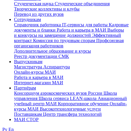
Студенческая наука
Студенческие объединения
Творческие коллективы и клубы
Перевод из других вузов
Сотрудникам
Cправочник работника
IT-сервисы для работы
Кадровые
документы и бланки
Работа и карьера в МАИ
Выборы
и конкурсы на замещение должностей
Эффективный
контракт
Комиссия по трудовым спорам
Профсоюзная
организация работников
Дополнительное образование и курсы
Реестр документации СМК
Выпускникам
Магистратура
Аспирантура
Онлайн-курсы МАИ
Работа и карьера в МАИ
Интернет-магазин МАИ
Партнёрам
Консорциум аэрокосмических вузов России
Школа
управления
Школа сервиса
LEAN-школа
Авиационный
учебный центр МАИ
Корпоративное обучение
Онлайн-
курсы МАИ
Высокотехнологичные услуги
Поставщикам
Центр трансфера технологий
МАИ СТОР
Ру
En