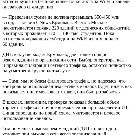
затраты вузов на беспроводные точки доступа Wi-Fi и каналы
операторов связи до них.
— Предельная сумма не должна превышать 350-450 млн
в год, — заявил CNews Ермолаев. Всего в Москве
насчитывается порядка 220 зданий студенческих общежитий,
в которых проживает 120 — 140 тыс. студентов. Пока
в список получающих субсидии на Wi-Fi из них попало
60 зданий.
ДИТ, как утверждает Ермолаев, даёт только общие
рекомендации по организации сети. Выбор оператора, как
и правила фильтрации сетевого трафика, остаются полностью
на усмотрение руководства вуза:
— Сами мы не будем фильтровать трафик, но надеемся, что
контроль за использованием сетевых каналов будет, иначе, как
показывает опыт московских школ, они быстро забьются.
В школах, напомним, проверка показала большой объем
торрент-трафика в ночное время. Сейчас при выделении ИТ-
финансирования по новой схеме, учитывается и целевое
использование каналов.
Тем не менее, помимо рекомендаций ДИТ ставит одно
условие: при выходе в сеть через организованный