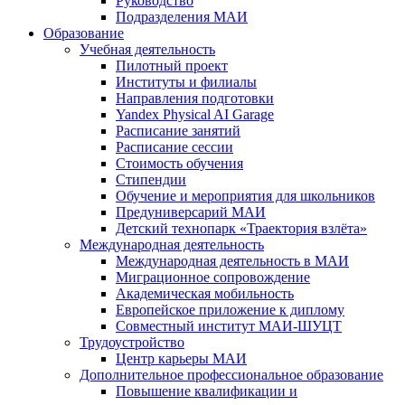
Руководство
Подразделения МАИ
Образование
Учебная деятельность
Пилотный проект
Институты и филиалы
Направления подготовки
Yandex Physical AI Garage
Расписание занятий
Расписание сессии
Стоимость обучения
Стипендии
Обучение и мероприятия для школьников
Предуниверсарий МАИ
Детский технопарк «Траектория взлёта»
Международная деятельность
Международная деятельность в МАИ
Миграционное сопровождение
Академическая мобильность
Европейское приложение к диплому
Совместный институт МАИ-ШУЦТ
Трудоустройство
Центр карьеры МАИ
Дополнительное профессиональное образование
Повышение квалификации и