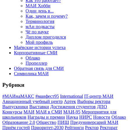
Как это работает?
МАИ Хобби
Один день в...
Как, зачем и почему?
Терминология
мАи подкасты
Чё по науке
Диплом пригодился
Мой профиль
Маёвские истории успеха
Корпоративные СМИ
Облако
Пропеллер
Обратная связь для СМИ
Символика МАИ
Рубрики
#МАИнаМАКС
#маифест95
International
IT-центр МАИ
Авиационный учебный центр
Артек
Выборы ректора
Выпускники
Выставки
Достижения студентов
ДПО
Конкурсы
МАИ
МАИ в СМИ
МАИ-95
Мероприятия для
школьников
Награды и премии
Наука
НИРС
Новости
Облако
Образование 2.0
Общество
ПИШ
Предуниверсарий МАИ
Приём гостей
Приоритет-2030
Рейтинги
Ректор
Ректорат