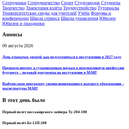
Сотрудники
Сотрудничество
Спорт
Студгородок
Студенты
Творчество
Траектория взлёта
Трудоустройство
Туториалы
Университетские среды для учителей
Учёба
Форумы и
конференции
Школа сервиса
Школа управления
Юбилеи
Юбилеи и праздники
Анонсы
09 августа 2026
День открытых дверей: как подготовиться к поступлению в 2027 году
Преврати интерес к гуманитарным наукам в перспективную профессию
будущего – подавай документы на поступление в МАИ!
Выбери свою программу специализированного высшего образования –
магистратуры МАИ!
В этот день было
Первый полет пассажирского лайнера Ту-204-100
Первый полёт Бе-12П-200