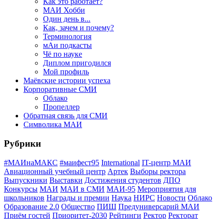
Как это работает?
МАИ Хобби
Один день в...
Как, зачем и почему?
Терминология
мАи подкасты
Чё по науке
Диплом пригодился
Мой профиль
Маёвские истории успеха
Корпоративные СМИ
Облако
Пропеллер
Обратная связь для СМИ
Символика МАИ
Рубрики
#МАИнаМАКС
#маифест95
International
IT-центр МАИ
Авиационный учебный центр
Артек
Выборы ректора
Выпускники
Выставки
Достижения студентов
ДПО
Конкурсы
МАИ
МАИ в СМИ
МАИ-95
Мероприятия для
школьников
Награды и премии
Наука
НИРС
Новости
Облако
Образование 2.0
Общество
ПИШ
Предуниверсарий МАИ
Приём гостей
Приоритет-2030
Рейтинги
Ректор
Ректорат