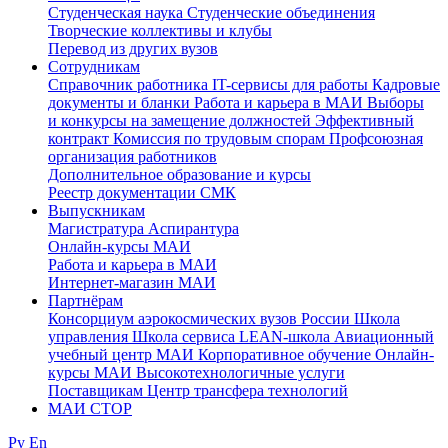
Студенческая наука
Студенческие объединения
Творческие коллективы и клубы
Перевод из других вузов
Сотрудникам
Cправочник работника
IT-сервисы для работы
Кадровые
документы и бланки
Работа и карьера в МАИ
Выборы
и конкурсы на замещение должностей
Эффективный
контракт
Комиссия по трудовым спорам
Профсоюзная
организация работников
Дополнительное образование и курсы
Реестр документации СМК
Выпускникам
Магистратура
Аспирантура
Онлайн-курсы МАИ
Работа и карьера в МАИ
Интернет-магазин МАИ
Партнёрам
Консорциум аэрокосмических вузов России
Школа
управления
Школа сервиса
LEAN-школа
Авиационный
учебный центр МАИ
Корпоративное обучение
Онлайн-
курсы МАИ
Высокотехнологичные услуги
Поставщикам
Центр трансфера технологий
МАИ СТОР
Ру
En