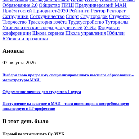
Образование 2.0
Общество
ПИШ
Предуниверсарий МАИ
Приём гостей
Приоритет-2030
Рейтинги
Ректор
Ректорат
Сотрудники
Сотрудничество
Спорт
Студгородок
Студенты
Творчество
Траектория взлёта
Трудоустройство
Туториалы
Университетские среды для учителей
Учёба
Форумы и
конференции
Школа сервиса
Школа управления
Юбилеи
Юбилеи и праздники
Анонсы
07 августа 2026
Выбери свою программу специализированного высшего образования –
магистратуры МАИ!
Оформление личных дел студентов 1 курса
Поступление на платное в МАИ – твоя инвестиция в востребованную
инженерную и IT‑профессию
В этот день было
Первый полет опытного Су-35УБ