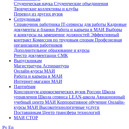
Студенческая наука
Студенческие объединения
Творческие коллективы и клубы
Перевод из других вузов
Сотрудникам
Cправочник работника
IT-сервисы для работы
Кадровые
документы и бланки
Работа и карьера в МАИ
Выборы
и конкурсы на замещение должностей
Эффективный
контракт
Комиссия по трудовым спорам
Профсоюзная
организация работников
Дополнительное образование и курсы
Реестр документации СМК
Выпускникам
Магистратура
Аспирантура
Онлайн-курсы МАИ
Работа и карьера в МАИ
Интернет-магазин МАИ
Партнёрам
Консорциум аэрокосмических вузов России
Школа
управления
Школа сервиса
LEAN-школа
Авиационный
учебный центр МАИ
Корпоративное обучение
Онлайн-
курсы МАИ
Высокотехнологичные услуги
Поставщикам
Центр трансфера технологий
МАИ СТОР
Ру
En