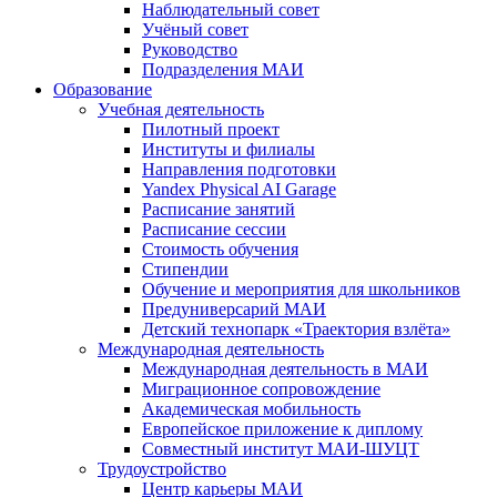
Наблюдательный совет
Учёный совет
Руководство
Подразделения МАИ
Образование
Учебная деятельность
Пилотный проект
Институты и филиалы
Направления подготовки
Yandex Physical AI Garage
Расписание занятий
Расписание сессии
Стоимость обучения
Стипендии
Обучение и мероприятия для школьников
Предуниверсарий МАИ
Детский технопарк «Траектория взлёта»
Международная деятельность
Международная деятельность в МАИ
Миграционное сопровождение
Академическая мобильность
Европейское приложение к диплому
Совместный институт МАИ-ШУЦТ
Трудоустройство
Центр карьеры МАИ