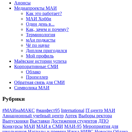
Анонсы
Медиапроекты МАИ
Как это работает?
МАИ Хобби
Один день в...
Как, зачем и почему?
Терминология
мАи подкасты
Чё по науке
Диплом пригодился
Мой профиль
Маёвские истории успеха
Корпоративные СМИ
Облако
Пропеллер
Обратная связь для СМИ
Символика МАИ
Рубрики
#МАИнаМАКС
#маифест95
International
IT-центр МАИ
Авиационный учебный центр
Артек
Выборы ректора
Выпускники
Выставки
Достижения студентов
ДПО
Конкурсы
МАИ
МАИ в СМИ
МАИ-95
Мероприятия для
школьников
Награды и премии
Наука
НИРС
Новости
Облако