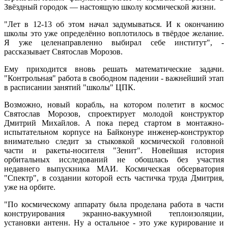
Звёздный городок — настоящую школу космической жизни.
"Лет в 12-13 об этом начал задумываться. И к окончанию
школы это уже определённо воплотилось в твёрдое желание.
Я уже целенаправленно выбирал себе институт", -
рассказывает Святослав Морозов.
Ему приходится вновь решать математические задачи.
"Контрольная" работа в свободном падении - важнейший этап
в расписании занятий "школы" ЦПК.
Возможно, новый корабль, на котором полетит в космос
Святослав Морозов, спроектирует молодой конструктор
Дмитрий Михайлов. А пока перед стартом в монтажно-
испытательном корпусе на Байконуре инженер-конструктор
внимательно следит за стыковкой космической головной
части и ракеты-носителя "Зенит". Новейшая история
орбитальных исследований не обошлась без участия
недавнего выпускника МАИ. Космическая обсерватория
"Спектр", в создании которой есть частичка труда Дмитрия,
уже на орбите.
"По космическому аппарату была проделана работа в части
конструирования экранно-вакуумной теплоизоляции,
установки антенн. Ну а остальное - это уже курирование и