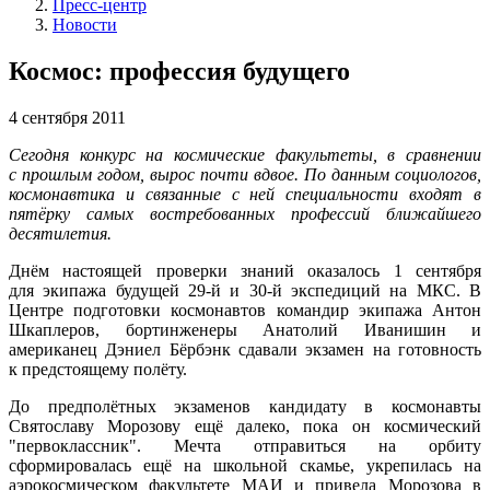
Пресс-центр
Новости
Космос: профессия будущего
4 сентября 2011
Сегодня конкурс на космические факультеты, в сравнении
с прошлым годом, вырос почти вдвое. По данным социологов,
космонавтика и связанные с ней специальности входят в
пятёрку самых востребованных профессий ближайшего
десятилетия.
Днём настоящей проверки знаний оказалось 1 сентября
для экипажа будущей 29-й и 30-й экспедиций на МКС. В
Центре подготовки космонавтов командир экипажа Антон
Шкаплеров, бортинженеры Анатолий Иванишин и
американец Дэниел Бёрбэнк сдавали экзамен на готовность
к предстоящему полёту.
До предполётных экзаменов кандидату в космонавты
Святославу Морозову ещё далеко, пока он космический
"первоклассник". Мечта отправиться на орбиту
сформировалась ещё на школьной скамье, укрепилась на
аэрокосмическом факультете МАИ и привела Морозова в