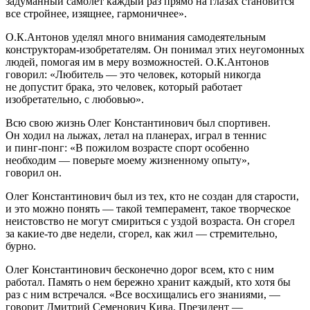
задуманный самолет каждый раз прямо на глазах становится
все стройнее, изящнее, гармоничнее».
О.К.Антонов уделял много внимания самодеятельным
конструкторам-изобретателям. Он понимал этих неугомонных
людей, помогая им в меру возможностей. О.К.Антонов
говорил: «Любитель — это человек, который никогда
не допустит брака, это человек, который работает
изобретательно, с любовью».
Всю свою жизнь Олег Константинович был спортивен.
Он ходил на лыжах, летал на планерах, играл в теннис
и пинг-понг: «В пожилом возрасте спорт особенно
необходим — поверьте моему жизненному опыту»,
говорил он.
Олег Константинович был из тех, кто не создан для старости,
и это можно понять — такой темперамент, такое творческое
неистовство не могут смириться с уздой возраста. Он сгорел
за какие-то две недели, сгорел, как жил — стремительно,
бурно.
Олег Константинович бесконечно дорог всем, кто с ним
работал. Память о нем бережно хранит каждый, кто хотя бы
раз с ним встречался. «Все восхищались его знаниями, —
говорит Дмитрий Семенович Кива, Президент —