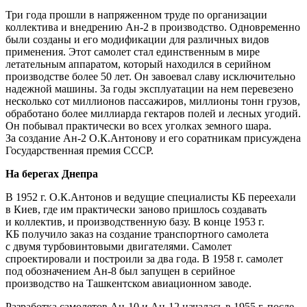
Три года прошли в напряженном труде по организации
коллектива и внедрению Ан-2 в производство. Одновременно
были созданы и его модификации для различных видов
применения. Этот самолет стал единственным в мире
летательным аппаратом, который находился в серийном
производстве более 50 лет. Он завоевал славу исключительно
надежной машины. За годы эксплуатации на нем перевезено
несколько сот миллионов пассажиров, миллионы тонн грузов,
обработано более миллиарда гектаров полей и лесных угодий.
Он побывал практически во всех уголках земного шара.
За создание Ан-2 О.К.Антонову и его соратникам присуждена
Государственная премия СССР.
На берегах Днепра
В 1952 г. О.К.Антонов и ведущие специалисты КБ переехали
в Киев, где им практически заново пришлось создавать
и коллектив, и производственную базу. В конце 1953 г.
КБ получило заказ на создание транспортного самолета
с двумя турбовинтовыми двигателями. Самолет
спроектировали и построили за два года. В 1958 г. самолет
под обозначением Ан-8 был запущен в серийное
производство на Ташкентском авиационном заводе.
Разработка самолетов Ан-10 и Ан-12 началась в 1955 г. после