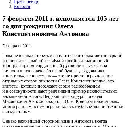
Пресс-центр
Новости
7 февраля 2011 г. исполняется 105 лет
со дня рождения Олега
Константиновича Антонова
7 февраля 2011
Годы не в силах стереть из памяти его необыкновенно яркий
и притягательный образ. «Выдающийся авиационный
конструктор», «неординарный руководитель», «яркая
личность», «человек с большой буквы», «художник»,
«писатель», «спортсмен» — это не просто перечисление
отдельных сторон личности Олега Константиновича, это
эпитеты, которые поражают своим разнообразием
и в совокупности дают редчайший пример исключительно
насыщенной жизни. Выдающийся хирург Николай
Михайлович Амосов говорил: «Олег Константинович был...
многогранным, в нем переплеталось глубокое знание техники
с искусством».
Однако важнейшей стороной жизни Антонова всегда
оставалась авиация. Он создал 52 типа планеров и 22 типа