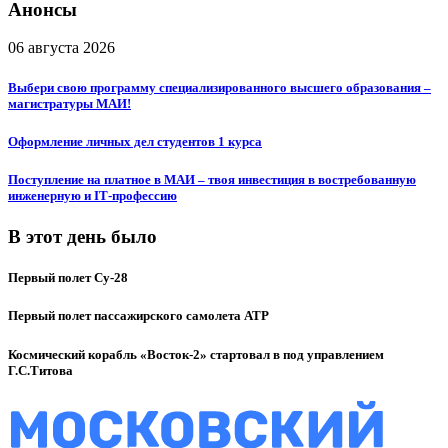
Анонсы
06 августа 2026
Выбери свою программу специализированного высшего образования –
магистратуры МАИ!
Оформление личных дел студентов 1 курса
Поступление на платное в МАИ – твоя инвестиция в востребованную
инженерную и IT‑профессию
В этот день было
Первый полет Су-28
Первый полет пассажирского самолета ATP
Космический корабль «Восток-2» стартовал в под управлением
Г.С.Титова