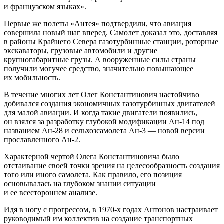
и французском языках».
Первые же полеты «Антея» подтвердили, что авиация
совершила новый шаг вперед. Самолет доказал это, доставляя
в районы Крайнего Севера газотурбинные станции, роторные
экскаваторы, грузовые автомобили и другие
крупногабаритные грузы. А вооруженные силы страны
получили могучее средство, значительно повышающее
их мобильность.
В течение многих лет Олег Константинович настойчиво
добивался создания экономичных газотурбинных двигателей
для малой авиации. И когда такие двигатели появились,
он взялся за разработку глубокой модификации Ан-14 под
названием Ан-28 и сельхозсамолета Ан-3 — новой версии
прославленного Ан-2.
Характерной чертой Олега Константиновича было
отстаивание своей точки зрения на целесообразность создания
того или иного самолета. Как правило, его позиция
основывалась на глубоком знании ситуации
и ее всестороннем анализе.
Идя в ногу с прогрессом, в
1970-х
годах Антонов настраивает
руководимый им коллектив на создание транспортных