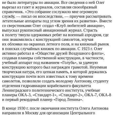
не было литературы по авиации. Все сведения о ней Олег
вырезал из газет и журналов, составляя своеобразный
справочник. «Это собрание сослужило мне огромную
службу, — писал он впоследствии, — приучив рассматривать
летательные аппараты под углом зрения их развития». Вместе
со сверстниками Олег создал «Клуб любителей авиации»,
выпускал рукописный авиационный журнал. Страсть
к полету тянула одержимых ребят на военный аэродром, где
они знакомились с конструкцией самолетов, изучая
их обломки на окраинах летного поля, и на книжный рынок
в поисках случайных книжек по авиации. С 1923 г. Олег
активно работал в «Обществе друзей Воздушного флота»,
создавая планеры собственной конструкции, в частности,
учебный аппарат под названием «Голубь», за удачную
конструкцию которого был награжден грамотой. Неуемная
творческая натура, его цепкая память, в которой держались
конструкции почти всех известных к тому времени
самолетов, позволили создать молодому Антонову, студенту
отделения гидроавиации корабельного факультета
Ленинградского политехнического института, учебные
планеры ОКА-3, «Стандарт-1», «Стандарт-2», ОКА-7, ОКА-8
и первый рекордный планер «Город Ленина».
В конце 1930 г. после окончания института Олега Антонова
направили в Москву для организации Центрального