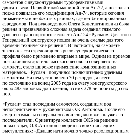
самолетов с двухконтурными турбореактивными
двигателями. Первой такой машиной стал Ан-72, а несколько
позже появилась его модификация Ан-74, которые сегодня
незаменимы в необжитых районах, где нет бетонированных
аэродромов. Под руководством Олега Константиновича была
решена и чрезвычайно сложная задача создания тяжелого
дальнего транспортного самолета Ан-124 «Руслан». Для этого
Генеральный конструктор пошел на очень смелые для того
времени технические решения. В частности, на самолете
такого класса стреловидное крыло суперкритического
профиля было применено впервые в мире. Одним из приемов,
позволившим достичь высокого весового совершенства
самолета, стало широкое применение композиционных
материалов. «Руслан» получился исключительно удачным
самолетом. На нем установлено 30 рекордов, а всего
по состоянию на конец 2005 года на счету конструкторского
бюро 483 мировых достижения, из них 378 не побиты до сих
пор.
«Руслан» стал последним самолетом, созданным под
непосредственным руководством О.К.Антонова. После его
смерти замыслы генерального воплощали в жизнь уже его
последователи. Ориентируя коллектив ОКБ на решение
новых задач, О.К.Антонов говорил в своих последних
выступлениях: «Дальше идти можно только революционным