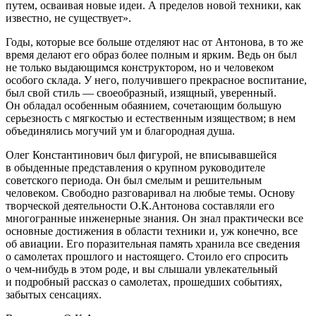
путем, осваивая новые идеи. А пределов новой техники, как
известно, не существует».
Годы, которые все больше отделяют нас от Антонова, в то же
время делают его образ более полным и ярким. Ведь он был
не только выдающимся конструктором, но и человеком
особого склада. У него, получившего прекрасное воспитание,
был свой стиль — своеобразный, изящный, уверенный.
Он обладал особенным обаянием, сочетающим большую
серьезность с мягкостью и естественным изяществом; в нем
объединялись могучий ум и благородная душа.
Олег Константинович был фигурой, не вписывавшейся
в обыденные представления о крупном руководителе
советского периода. Он был смелым и решительным
человеком. Свободно разговаривал на любые темы. Основу
творческой деятельности О.К.Антонова составляли его
многогранные инженерные знания. Он знал практически все
основные достижения в области техники и, уж конечно, все
об авиации. Его поразительная память хранила все сведения
о самолетах прошлого и настоящего. Стоило его спросить
о чем-нибудь в этом роде, и вы слышали увлекательный
и подробный рассказ о самолетах, прошедших событиях,
забытых сенсациях.