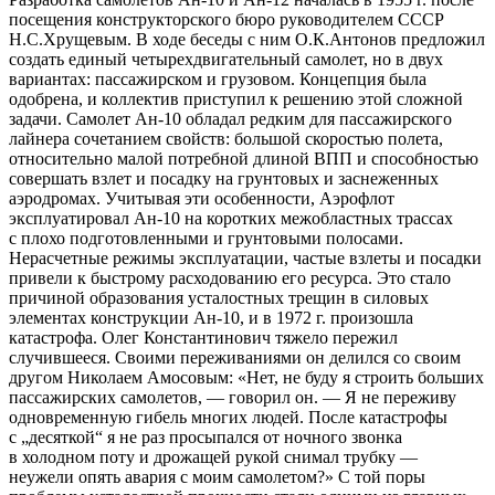
посещения конструкторского бюро руководителем СССР
Н.С.Хрущевым. В ходе беседы с ним О.К.Антонов предложил
создать единый четырехдвигательный самолет, но в двух
вариантах: пассажирском и грузовом. Концепция была
одобрена, и коллектив приступил к решению этой сложной
задачи. Самолет Ан-10 обладал редким для пассажирского
лайнера сочетанием свойств: большой скоростью полета,
относительно малой потребной длиной ВПП и способностью
совершать взлет и посадку на грунтовых и заснеженных
аэродромах. Учитывая эти особенности, Аэрофлот
эксплуатировал Ан-10 на коротких межобластных трассах
с плохо подготовленными и грунтовыми полосами.
Нерасчетные режимы эксплуатации, частые взлеты и посадки
привели к быстрому расходованию его ресурса. Это стало
причиной образования усталостных трещин в силовых
элементах конструкции Ан-10, и в 1972 г. произошла
катастрофа. Олег Константинович тяжело пережил
случившееся. Своими переживаниями он делился со своим
другом Николаем Амосовым: «Нет, не буду я строить больших
пассажирских самолетов, — говорил он. — Я не переживу
одновременную гибель многих людей. После катастрофы
с „десяткой“ я не раз просыпался от ночного звонка
в холодном поту и дрожащей рукой снимал трубку —
неужели опять авария с моим самолетом?» С той поры