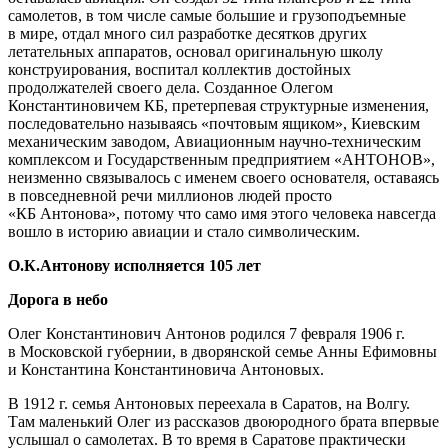
самолетов, в том числе самые большие и грузоподъемные
в мире, отдал много сил разработке десятков других
летательных аппаратов, основал оригинальную школу
конструирования, воспитал коллектив достойных
продолжателей своего дела. Созданное Олегом
Константиновичем КБ, претерпевая структурные изменения,
последовательно называясь «почтовым ящиком», Киевским
механическим заводом, Авиационным научно-техническим
комплексом и Государственным предприятием «АНТОНОВ»,
неизменно связывалось с именем своего основателя, оставаясь
в повседневной речи миллионов людей просто
«КБ Антонова», потому что само имя этого человека навсегда
вошло в историю авиации и стало символическим.
О.К.Антонову исполняется 105 лет
Дорога в небо
Олег Константинович Антонов родился 7 февраля 1906 г.
в Московской губернии, в дворянской семье Анны Ефимовны
и Константина Константиновича Антоновых.
В 1912 г. семья Антоновых переехала в Саратов, на Волгу.
Там маленький Олег из рассказов двоюродного брата впервые
услышал о самолетах. В то время в Саратове практически