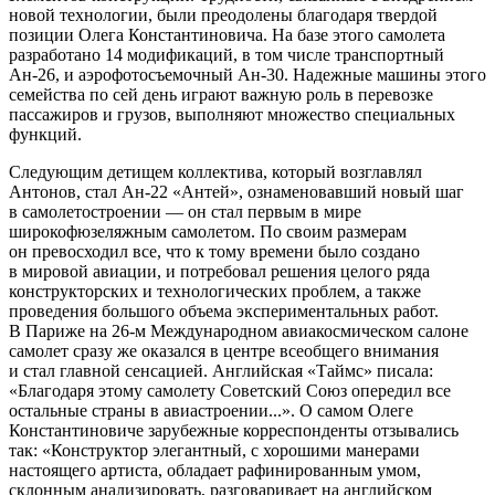
новой технологии, были преодолены благодаря твердой
позиции Олега Константиновича. На базе этого самолета
разработано 14 модификаций, в том числе транспортный
Ан-26, и аэрофотосъемочный Ан-30. Надежные машины этого
семейства по сей день играют важную роль в перевозке
пассажиров и грузов, выполняют множество специальных
функций.
Следующим детищем коллектива, который возглавлял
Антонов, стал Ан-22 «Антей», ознаменовавший новый шаг
в самолетостроении — он стал первым в мире
широкофюзеляжным самолетом. По своим размерам
он превосходил все, что к тому времени было создано
в мировой авиации, и потребовал решения целого ряда
конструкторских и технологических проблем, а также
проведения большого объема экспериментальных работ.
В Париже на
26-м
Международном авиакосмическом салоне
самолет сразу же оказался в центре всеобщего внимания
и стал главной сенсацией. Английская «Таймс» писала:
«Благодаря этому самолету Советский Союз опередил все
остальные страны в авиастроении...». О самом Олеге
Константиновиче зарубежные корреспонденты отзывались
так: «Конструктор элегантный, с хорошими манерами
настоящего артиста, обладает рафинированным умом,
склонным анализировать, разговаривает на английском