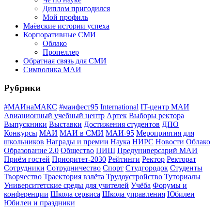
Диплом пригодился
Мой профиль
Маёвские истории успеха
Корпоративные СМИ
Облако
Пропеллер
Обратная связь для СМИ
Символика МАИ
Рубрики
#МАИнаМАКС
#маифест95
International
IT-центр МАИ
Авиационный учебный центр
Артек
Выборы ректора
Выпускники
Выставки
Достижения студентов
ДПО
Конкурсы
МАИ
МАИ в СМИ
МАИ-95
Мероприятия для
школьников
Награды и премии
Наука
НИРС
Новости
Облако
Образование 2.0
Общество
ПИШ
Предуниверсарий МАИ
Приём гостей
Приоритет-2030
Рейтинги
Ректор
Ректорат
Сотрудники
Сотрудничество
Спорт
Студгородок
Студенты
Творчество
Траектория взлёта
Трудоустройство
Туториалы
Университетские среды для учителей
Учёба
Форумы и
конференции
Школа сервиса
Школа управления
Юбилеи
Юбилеи и праздники