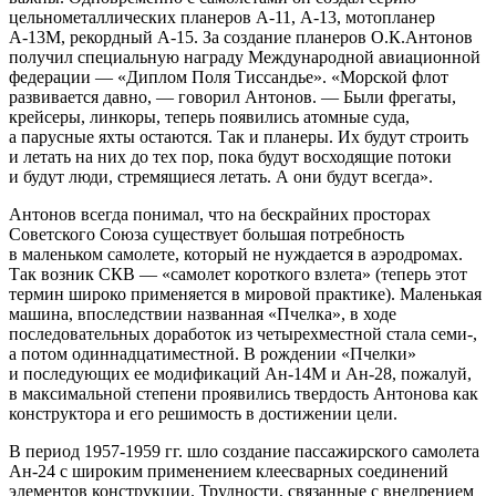
цельнометаллических планеров А-11, А-13, мотопланер
А-13М, рекордный А-15. За создание планеров О.К.Антонов
получил специальную награду Международной авиационной
федерации — «Диплом Поля Тиссандье». «Морской флот
развивается давно, — говорил Антонов. — Были фрегаты,
крейсеры, линкоры, теперь появились атомные суда,
а парусные яхты остаются. Так и планеры. Их будут строить
и летать на них до тех пор, пока будут восходящие потоки
и будут люди, стремящиеся летать. А они будут всегда».
Антонов всегда понимал, что на бескрайних просторах
Советского Союза существует большая потребность
в маленьком самолете, который не нуждается в аэродромах.
Так возник СКВ — «самолет короткого взлета» (теперь этот
термин широко применяется в мировой практике). Маленькая
машина, впоследствии названная «Пчелка», в ходе
последовательных доработок из четырехместной стала семи-,
а потом одиннадцатиместной. В рождении «Пчелки»
и последующих ее модификаций Ан-14М и Ан-28, пожалуй,
в максимальной степени проявились твердость Антонова как
конструктора и его решимость в достижении цели.
В период
1957-1959 гг.
шло создание пассажирского самолета
Ан-24 с широким применением клеесварных соединений
элементов конструкции. Трудности, связанные с внедрением