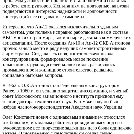
проблемы усталостной прочности стали одними из главных
в работе конструкторов. Испытаниям на повторные нагрузки
подвергаются в интересах надежности и долговечности
конструкций все создаваемые самолеты.
Интересно, что Ан-12 оказался исключительно удачным
самолетом, уже полвека исправно работающим как в составе
ВВС многих стран мира, так и в парке десятков коммерческих
авиакомпаний. После создания Ан-10 и Ан-12 ОКБ Антонова
прочно заняло место в ряду ведущих самолетостроительных
фирм страны. Создавалась своя, «антоновская» школа
конструирования, формировалось новое поколение
талантливых руководителей коллективов, развивалось
промышленное и жилищное строительство, решались
социально-бытовые вопросы.
В 1962 г. О.К.Антонов стал Генеральным конструктором.
Ранее, в 1960 г., он успешно защитил диссертацию, и ученый
совет Московского авиационного института присвоил ему
звание доктора технических наук. В том же году он был
избран членом-корреспондентом Академии наук Украины.
Олег Константинович с одинаковым вниманием относился
и к большим, и к малым работам, проводившимся под его
руководством: все творческие задачи для него были одинаково
важны. Одновременно с самолетами он создал серию