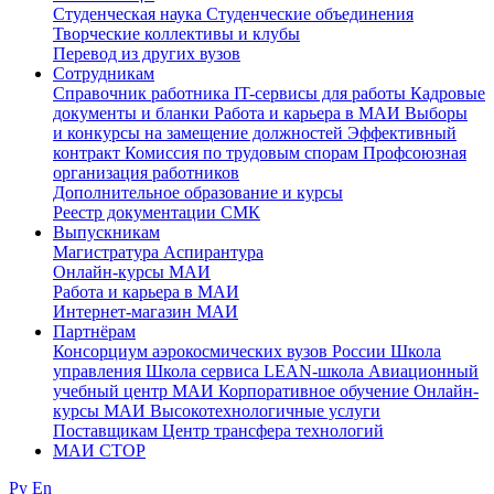
Студенческая наука
Студенческие объединения
Творческие коллективы и клубы
Перевод из других вузов
Сотрудникам
Cправочник работника
IT-сервисы для работы
Кадровые
документы и бланки
Работа и карьера в МАИ
Выборы
и конкурсы на замещение должностей
Эффективный
контракт
Комиссия по трудовым спорам
Профсоюзная
организация работников
Дополнительное образование и курсы
Реестр документации СМК
Выпускникам
Магистратура
Аспирантура
Онлайн-курсы МАИ
Работа и карьера в МАИ
Интернет-магазин МАИ
Партнёрам
Консорциум аэрокосмических вузов России
Школа
управления
Школа сервиса
LEAN-школа
Авиационный
учебный центр МАИ
Корпоративное обучение
Онлайн-
курсы МАИ
Высокотехнологичные услуги
Поставщикам
Центр трансфера технологий
МАИ СТОР
Ру
En