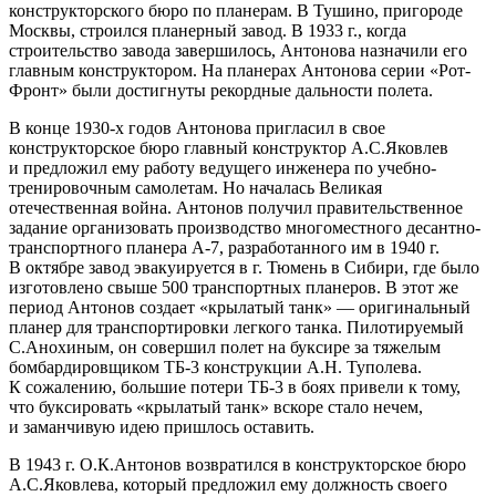
конструкторского бюро по планерам. В Тушино, пригороде
Москвы, строился планерный завод. В 1933 г., когда
строительство завода завершилось, Антонова назначили его
главным конструктором. На планерах Антонова серии «Рот-
Фронт» были достигнуты рекордные дальности полета.
В конце
1930-х
годов Антонова пригласил в свое
конструкторское бюро главный конструктор А.С.Яковлев
и предложил ему работу ведущего инженера по учебно-
тренировочным самолетам. Но началась Великая
отечественная война. Антонов получил правительственное
задание организовать производство многоместного десантно-
транспортного планера А-7, разработанного им в 1940 г.
В октябре завод эвакуируется в г. Тюмень в Сибири, где было
изготовлено свыше 500 транспортных планеров. В этот же
период Антонов создает «крылатый танк» — оригинальный
планер для транспортировки легкого танка. Пилотируемый
С.Анохиным, он совершил полет на буксире за тяжелым
бомбардировщиком ТБ-3 конструкции А.Н. Туполева.
К сожалению, большие потери ТБ-3 в боях привели к тому,
что буксировать «крылатый танк» вскоре стало нечем,
и заманчивую идею пришлось оставить.
В 1943 г. О.К.Антонов возвратился в конструкторское бюро
А.С.Яковлева, который предложил ему должность своего