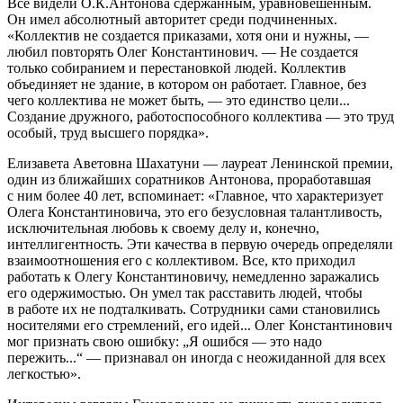
Все видели О.К.Антонова сдержанным, уравновешенным.
Он имел абсолютный авторитет среди подчиненных.
«Коллектив не создается приказами, хотя они и нужны, —
любил повторять Олег Константинович. — Не создается
только собиранием и перестановкой людей. Коллектив
объединяет не здание, в котором он работает. Главное, без
чего коллектива не может быть, — это единство цели...
Создание дружного, работоспособного коллектива — это труд
особый, труд высшего порядка».
Елизавета Аветовна Шахатуни — лауреат Ленинской премии,
один из ближайших соратников Антонова, проработавшая
с ним более 40 лет, вспоминает: «Главное, что характеризует
Олега Константиновича, это его безусловная талантливость,
исключительная любовь к своему делу и, конечно,
интеллигентность. Эти качества в первую очередь определяли
взаимоотношения его с коллективом. Все, кто приходил
работать к Олегу Константиновичу, немедленно заражались
его одержимостью. Он умел так расставить людей, чтобы
в работе их не подталкивать. Сотрудники сами становились
носителями его стремлений, его идей... Олег Константинович
мог признать свою ошибку: „Я ошибся — это надо
пережить...“ — признавал он иногда с неожиданной для всех
легкостью».