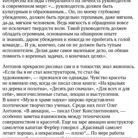
Интересны взгляды Генерального на личность руководителя
в современном мире: «... руководитель должен быть
культурным и образованным... Он, по моему глубокому
убеждению, должен быть предельно терпимым, даже мягким,
да-да, мягким человеком. Ведь мягкость в обращении вовсе
не исключает твердости воли. Такой руководитель должен
обладать огромным, основанным на обширном опыте
и знаниях, даром убеждения и никогда не прибегать к голой
команде... И уж, конечно, сам он не должен быть тупым
исполнителем. Делая даже самое маленькое дело, он обязан
помнить о коренных задачах, о конечных целях».
Антонов прекрасно рисовал сам и в тонкостях знал живопись.
«Если бы я не стал конструктором, то стал бы
художником», — признался он однажды. Чувство красоты
не изменяло ему, когда он писал свои книги: «На крыльях
из дерева и полотна», «Десять раз сначала», «Для всех и для
себя», многочисленные статьи, лекции и выступления.
В книге «Муза в храме науки» широко представлено
поэтическое творчество ученых. Среди них поэт Олег
Антонов. «В авиации, — писал Олег Константинович, —
особенно заметна взаимосвязь между техническим
совершенством и красотой. Еще на заре авиации конструктор
самолетов капитан Фербер говорил: „Красивый самолет
летает хорошо, а некрасивый — плохо“... По мере работы