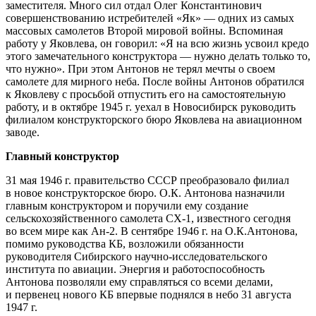
заместителя. Много сил отдал Олег Константинович
совершенствованию истребителей «Як» — одних из самых
массовых самолетов Второй мировой войны. Вспоминая
работу у Яковлева, он говорил: «Я на всю жизнь усвоил кредо
этого замечательного конструктора — нужно делать только то,
что нужно». При этом Антонов не терял мечты о своем
самолете для мирного неба. После войны Антонов обратился
к Яковлеву с просьбой отпустить его на самостоятельную
работу, и в октябре 1945 г. уехал в Новосибирск руководить
филиалом конструкторского бюро Яковлева на авиационном
заводе.
Главный конструктор
31 мая 1946 г. правительство СССР преобразовало филиал
в новое конструкторское бюро. О.К. Антонова назначили
главным конструктором и поручили ему создание
сельскохозяйственного самолета СХ-1, известного сегодня
во всем мире как Ан-2. В сентябре 1946 г. на О.К.Антонова,
помимо руководства КБ, возложили обязанности
руководителя Сибирского научно-исследовательского
института по авиации. Энергия и работоспособность
Антонова позволяли ему справляться со всеми делами,
и первенец нового КБ впервые поднялся в небо 31 августа
1947 г.