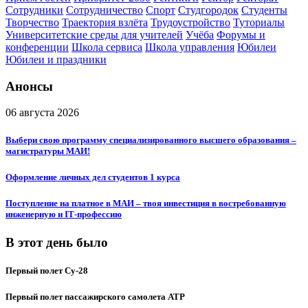
Сотрудники
Сотрудничество
Спорт
Студгородок
Студенты
Творчество
Траектория взлёта
Трудоустройство
Туториалы
Университетские среды для учителей
Учёба
Форумы и
конференции
Школа сервиса
Школа управления
Юбилеи
Юбилеи и праздники
Анонсы
06 августа 2026
Выбери свою программу специализированного высшего образования –
магистратуры МАИ!
Оформление личных дел студентов 1 курса
Поступление на платное в МАИ – твоя инвестиция в востребованную
инженерную и IT‑профессию
В этот день было
Первый полет Су-28
Первый полет пассажирского самолета ATP