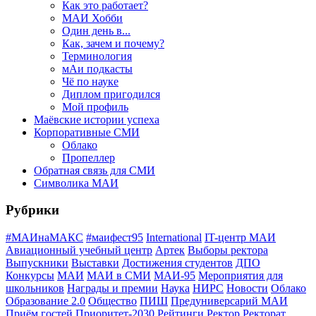
Как это работает?
МАИ Хобби
Один день в...
Как, зачем и почему?
Терминология
мАи подкасты
Чё по науке
Диплом пригодился
Мой профиль
Маёвские истории успеха
Корпоративные СМИ
Облако
Пропеллер
Обратная связь для СМИ
Символика МАИ
Рубрики
#МАИнаМАКС
#маифест95
International
IT-центр МАИ
Авиационный учебный центр
Артек
Выборы ректора
Выпускники
Выставки
Достижения студентов
ДПО
Конкурсы
МАИ
МАИ в СМИ
МАИ-95
Мероприятия для
школьников
Награды и премии
Наука
НИРС
Новости
Облако
Образование 2.0
Общество
ПИШ
Предуниверсарий МАИ
Приём гостей
Приоритет-2030
Рейтинги
Ректор
Ректорат