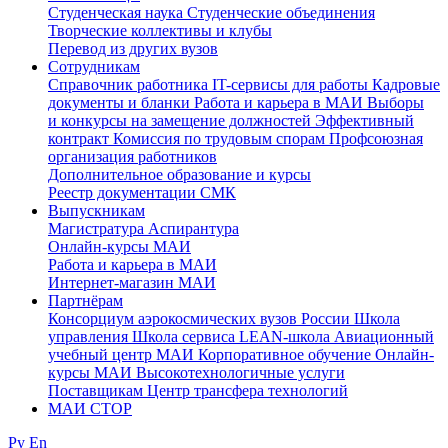
Студенческая наука
Студенческие объединения
Творческие коллективы и клубы
Перевод из других вузов
Сотрудникам
Cправочник работника
IT-сервисы для работы
Кадровые
документы и бланки
Работа и карьера в МАИ
Выборы
и конкурсы на замещение должностей
Эффективный
контракт
Комиссия по трудовым спорам
Профсоюзная
организация работников
Дополнительное образование и курсы
Реестр документации СМК
Выпускникам
Магистратура
Аспирантура
Онлайн-курсы МАИ
Работа и карьера в МАИ
Интернет-магазин МАИ
Партнёрам
Консорциум аэрокосмических вузов России
Школа
управления
Школа сервиса
LEAN-школа
Авиационный
учебный центр МАИ
Корпоративное обучение
Онлайн-
курсы МАИ
Высокотехнологичные услуги
Поставщикам
Центр трансфера технологий
МАИ СТОР
Ру
En