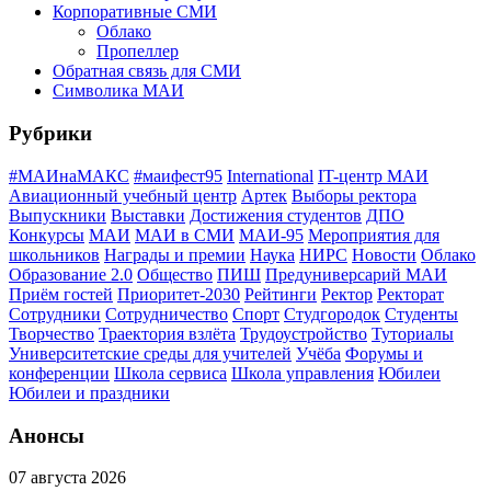
Корпоративные СМИ
Облако
Пропеллер
Обратная связь для СМИ
Символика МАИ
Рубрики
#МАИнаМАКС
#маифест95
International
IT-центр МАИ
Авиационный учебный центр
Артек
Выборы ректора
Выпускники
Выставки
Достижения студентов
ДПО
Конкурсы
МАИ
МАИ в СМИ
МАИ-95
Мероприятия для
школьников
Награды и премии
Наука
НИРС
Новости
Облако
Образование 2.0
Общество
ПИШ
Предуниверсарий МАИ
Приём гостей
Приоритет-2030
Рейтинги
Ректор
Ректорат
Сотрудники
Сотрудничество
Спорт
Студгородок
Студенты
Творчество
Траектория взлёта
Трудоустройство
Туториалы
Университетские среды для учителей
Учёба
Форумы и
конференции
Школа сервиса
Школа управления
Юбилеи
Юбилеи и праздники
Анонсы
07 августа 2026