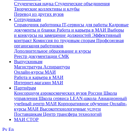
Студенческая наука
Студенческие объединения
Творческие коллективы и клубы
Перевод из других вузов
Сотрудникам
Cправочник работника
IT-сервисы для работы
Кадровые
документы и бланки
Работа и карьера в МАИ
Выборы
и конкурсы на замещение должностей
Эффективный
контракт
Комиссия по трудовым спорам
Профсоюзная
организация работников
Дополнительное образование и курсы
Реестр документации СМК
Выпускникам
Магистратура
Аспирантура
Онлайн-курсы МАИ
Работа и карьера в МАИ
Интернет-магазин МАИ
Партнёрам
Консорциум аэрокосмических вузов России
Школа
управления
Школа сервиса
LEAN-школа
Авиационный
учебный центр МАИ
Корпоративное обучение
Онлайн-
курсы МАИ
Высокотехнологичные услуги
Поставщикам
Центр трансфера технологий
МАИ СТОР
Ру
En