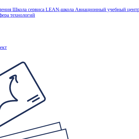
ления
Школа сервиса
LEAN-школа
Авиационный учебный цен
фера технологий
ект