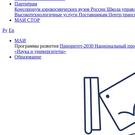
Партнёрам
Консорциум аэрокосмических вузов России
Школа управ
Высокотехнологичные услуги
Поставщикам
Центр транс
МАИ СТОР
Ру
En
МАИ
Программы развития
Приоритет-2030
Национальный про
«Наука и университеты»
Образование