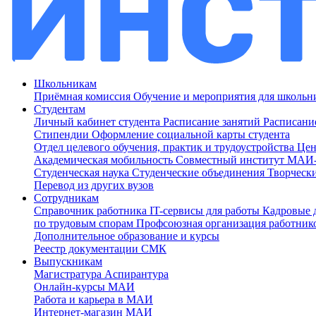
Школьникам
Приёмная комиссия
Обучение и мероприятия для школь
Студентам
Личный кабинет студента
Расписание занятий
Расписани
Стипендии
Оформление социальной карты студента
Отдел целевого обучения, практик и трудоустройства
Цен
Академическая мобильность
Совместный институт МА
Студенческая наука
Студенческие объединения
Творческ
Перевод из других вузов
Сотрудникам
Cправочник работника
IT-сервисы для работы
Кадровые 
по трудовым спорам
Профсоюзная организация работник
Дополнительное образование и курсы
Реестр документации СМК
Выпускникам
Магистратура
Аспирантура
Онлайн-курсы МАИ
Работа и карьера в МАИ
Интернет-магазин МАИ