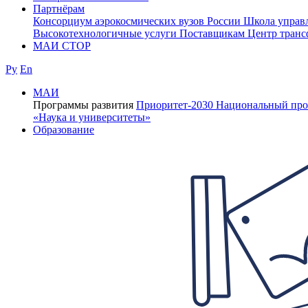
Партнёрам
Консорциум аэрокосмических вузов России
Школа управ
Высокотехнологичные услуги
Поставщикам
Центр транс
МАИ СТОР
Ру
En
МАИ
Программы развития
Приоритет-2030
Национальный про
«Наука и университеты»
Образование