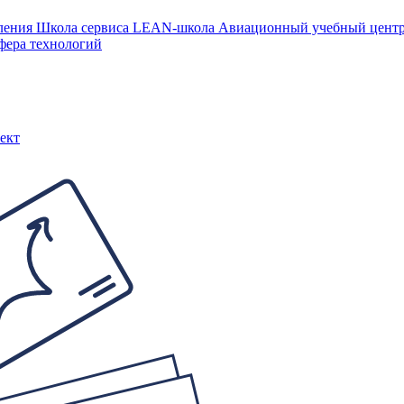
ления
Школа сервиса
LEAN-школа
Авиационный учебный цен
фера технологий
ект