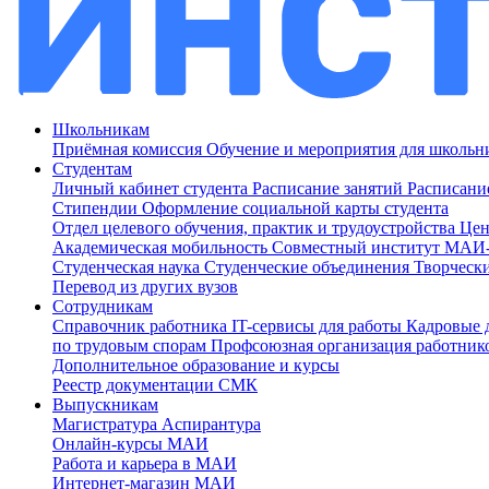
Школьникам
Приёмная комиссия
Обучение и мероприятия для школь
Студентам
Личный кабинет студента
Расписание занятий
Расписани
Стипендии
Оформление социальной карты студента
Отдел целевого обучения, практик и трудоустройства
Цен
Академическая мобильность
Совместный институт МА
Студенческая наука
Студенческие объединения
Творческ
Перевод из других вузов
Сотрудникам
Cправочник работника
IT-сервисы для работы
Кадровые 
по трудовым спорам
Профсоюзная организация работник
Дополнительное образование и курсы
Реестр документации СМК
Выпускникам
Магистратура
Аспирантура
Онлайн-курсы МАИ
Работа и карьера в МАИ
Интернет-магазин МАИ