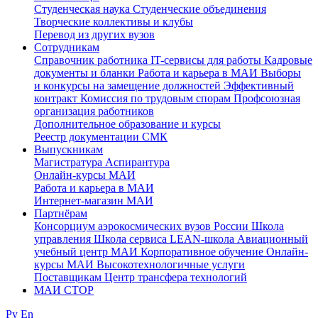
Студенческая наука
Студенческие объединения
Творческие коллективы и клубы
Перевод из других вузов
Сотрудникам
Cправочник работника
IT-сервисы для работы
Кадровые
документы и бланки
Работа и карьера в МАИ
Выборы
и конкурсы на замещение должностей
Эффективный
контракт
Комиссия по трудовым спорам
Профсоюзная
организация работников
Дополнительное образование и курсы
Реестр документации СМК
Выпускникам
Магистратура
Аспирантура
Онлайн-курсы МАИ
Работа и карьера в МАИ
Интернет-магазин МАИ
Партнёрам
Консорциум аэрокосмических вузов России
Школа
управления
Школа сервиса
LEAN-школа
Авиационный
учебный центр МАИ
Корпоративное обучение
Онлайн-
курсы МАИ
Высокотехнологичные услуги
Поставщикам
Центр трансфера технологий
МАИ СТОР
Ру
En