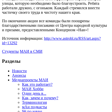
улицы, которую необходимо было благоустроить. Ребята
работали дружно, с огоньком. Каждый стремился внести
частичку своего труда в чистоту нашего края.
По окончании акции все команды были поощрены
благодарственными письмами от Центра народной культуры
и призами, предоставленными Концерном «Нан»!
Источник информации:
http://www.astrobl.ru/RSS/art.aspx?
id=13292
Студенты
МАИ в СМИ
Разделы
Новости
Анонсы
Медиапроекты МАИ
Как это работает?
МАИ Хобби
Один день в...
Как, зачем и почему?
Терминология
мАи подкасты
Чё по науке