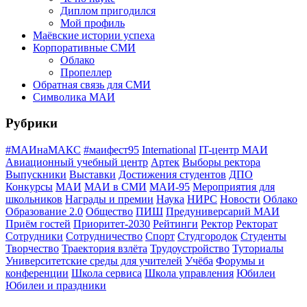
Диплом пригодился
Мой профиль
Маёвские истории успеха
Корпоративные СМИ
Облако
Пропеллер
Обратная связь для СМИ
Символика МАИ
Рубрики
#МАИнаМАКС
#маифест95
International
IT-центр МАИ
Авиационный учебный центр
Артек
Выборы ректора
Выпускники
Выставки
Достижения студентов
ДПО
Конкурсы
МАИ
МАИ в СМИ
МАИ-95
Мероприятия для
школьников
Награды и премии
Наука
НИРС
Новости
Облако
Образование 2.0
Общество
ПИШ
Предуниверсарий МАИ
Приём гостей
Приоритет-2030
Рейтинги
Ректор
Ректорат
Сотрудники
Сотрудничество
Спорт
Студгородок
Студенты
Творчество
Траектория взлёта
Трудоустройство
Туториалы
Университетские среды для учителей
Учёба
Форумы и
конференции
Школа сервиса
Школа управления
Юбилеи
Юбилеи и праздники