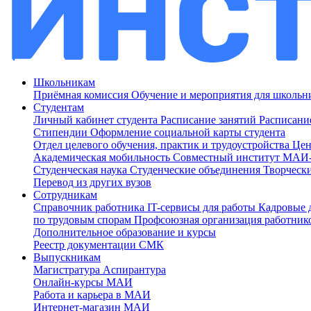
Школьникам
Приёмная комиссия
Обучение и мероприятия для школь
Студентам
Личный кабинет студента
Расписание занятий
Расписани
Стипендии
Оформление социальной карты студента
Отдел целевого обучения, практик и трудоустройства
Цен
Академическая мобильность
Совместный институт МА
Студенческая наука
Студенческие объединения
Творческ
Перевод из других вузов
Сотрудникам
Cправочник работника
IT-сервисы для работы
Кадровые 
по трудовым спорам
Профсоюзная организация работник
Дополнительное образование и курсы
Реестр документации СМК
Выпускникам
Магистратура
Аспирантура
Онлайн-курсы МАИ
Работа и карьера в МАИ
Интернет-магазин МАИ