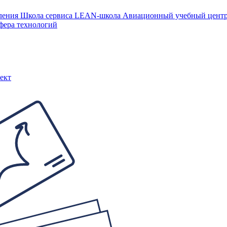
ления
Школа сервиса
LEAN-школа
Авиационный учебный цен
фера технологий
ект