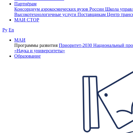
Партнёрам
Консорциум аэрокосмических вузов России
Школа управ
Высокотехнологичные услуги
Поставщикам
Центр транс
МАИ СТОР
Ру
En
МАИ
Программы развития
Приоритет-2030
Национальный про
«Наука и университеты»
Образование