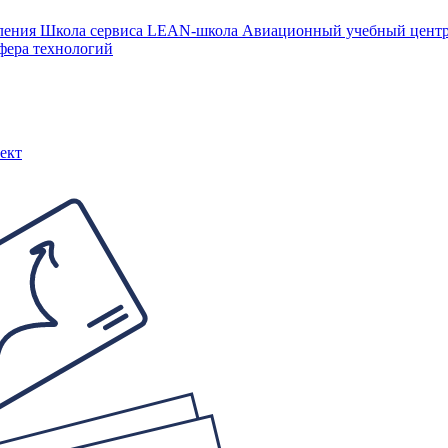
ления
Школа сервиса
LEAN-школа
Авиационный учебный цен
фера технологий
ект