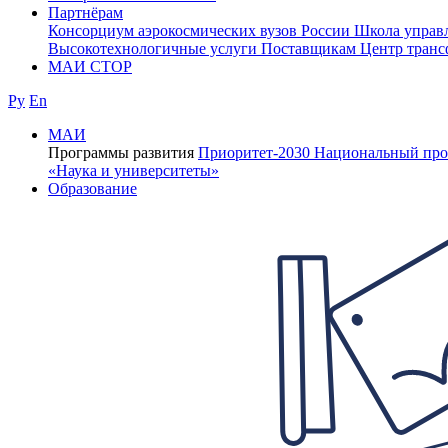
Партнёрам
Консорциум аэрокосмических вузов России
Школа управ
Высокотехнологичные услуги
Поставщикам
Центр транс
МАИ СТОР
Ру
En
МАИ
Программы развития
Приоритет-2030
Национальный про
«Наука и университеты»
Образование