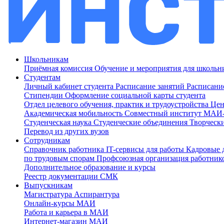
Школьникам
Приёмная комиссия
Обучение и мероприятия для школь
Студентам
Личный кабинет студента
Расписание занятий
Расписани
Стипендии
Оформление социальной карты студента
Отдел целевого обучения, практик и трудоустройства
Цен
Академическая мобильность
Совместный институт МА
Студенческая наука
Студенческие объединения
Творческ
Перевод из других вузов
Сотрудникам
Cправочник работника
IT-сервисы для работы
Кадровые 
по трудовым спорам
Профсоюзная организация работник
Дополнительное образование и курсы
Реестр документации СМК
Выпускникам
Магистратура
Аспирантура
Онлайн-курсы МАИ
Работа и карьера в МАИ
Интернет-магазин МАИ