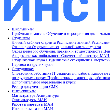
Школьникам
Приёмная комиссия
Обучение и мероприятия для школь
Студентам
Личный кабинет студента
Расписание занятий
Расписани
Стипендии
Оформление социальной карты студента
Отдел целевого обучения, практик и трудоустройства
Цен
Академическая мобильность
Совместный институт МА
Студенческая наука
Студенческие объединения
Творческ
Перевод из других вузов
Сотрудникам
Cправочник работника
IT-сервисы для работы
Кадровые 
по трудовым спорам
Профсоюзная организация работник
Дополнительное образование и курсы
Реестр документации СМК
Выпускникам
Магистратура
Аспирантура
Онлайн-курсы МАИ
Работа и карьера в МАИ
Интернет-магазин МАИ