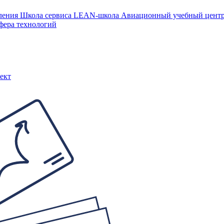
ления
Школа сервиса
LEAN-школа
Авиационный учебный цен
фера технологий
ект