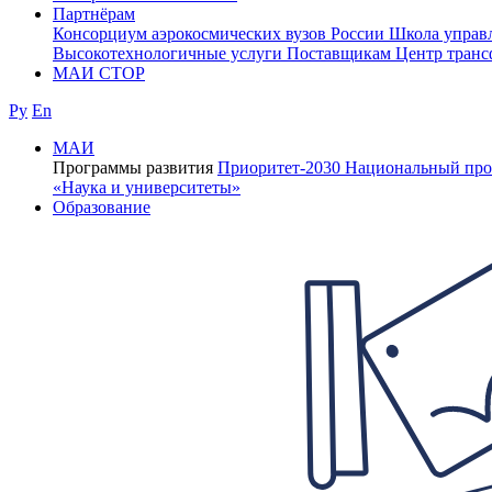
Партнёрам
Консорциум аэрокосмических вузов России
Школа управ
Высокотехнологичные услуги
Поставщикам
Центр транс
МАИ СТОР
Ру
En
МАИ
Программы развития
Приоритет-2030
Национальный про
«Наука и университеты»
Образование