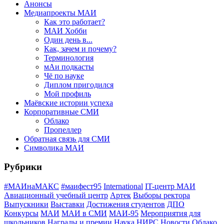
Анонсы
Медиапроекты МАИ
Как это работает?
МАИ Хобби
Один день в...
Как, зачем и почему?
Терминология
мАи подкасты
Чё по науке
Диплом пригодился
Мой профиль
Маёвские истории успеха
Корпоративные СМИ
Облако
Пропеллер
Обратная связь для СМИ
Символика МАИ
Рубрики
#МАИнаМАКС
#маифест95
International
IT-центр МАИ
Авиационный учебный центр
Артек
Выборы ректора
Выпускники
Выставки
Достижения студентов
ДПО
Конкурсы
МАИ
МАИ в СМИ
МАИ-95
Мероприятия для
школьников
Награды и премии
Наука
НИРС
Новости
Облако