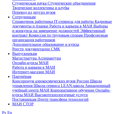
Студенческая наука
Студенческие объединения
Творческие коллективы и клубы
Перевод из других вузов
Сотрудникам
Cправочник работника
IT-сервисы для работы
Кадровые
документы и бланки
Работа и карьера в МАИ
Выборы
и конкурсы на замещение должностей
Эффективный
контракт
Комиссия по трудовым спорам
Профсоюзная
организация работников
Дополнительное образование и курсы
Реестр документации СМК
Выпускникам
Магистратура
Аспирантура
Онлайн-курсы МАИ
Работа и карьера в МАИ
Интернет-магазин МАИ
Партнёрам
Консорциум аэрокосмических вузов России
Школа
управления
Школа сервиса
LEAN-школа
Авиационный
учебный центр МАИ
Корпоративное обучение
Онлайн-
курсы МАИ
Высокотехнологичные услуги
Поставщикам
Центр трансфера технологий
МАИ СТОР
Ру
En