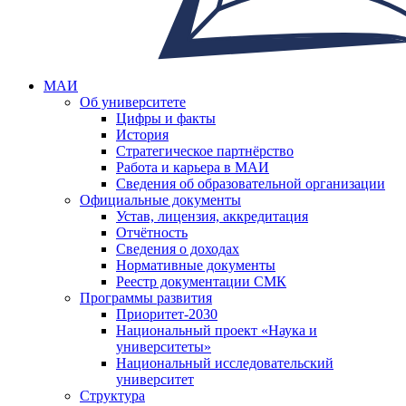
МАИ
Об университете
Цифры и факты
История
Стратегическое партнёрство
Работа и карьера в МАИ
Сведения об образовательной организации
Официальные документы
Устав, лицензия, аккредитация
Отчётность
Сведения о доходах
Нормативные документы
Реестр документации СМК
Программы развития
Приоритет-2030
Национальный проект «Наука и
университеты»
Национальный исследовательский
университет
Структура