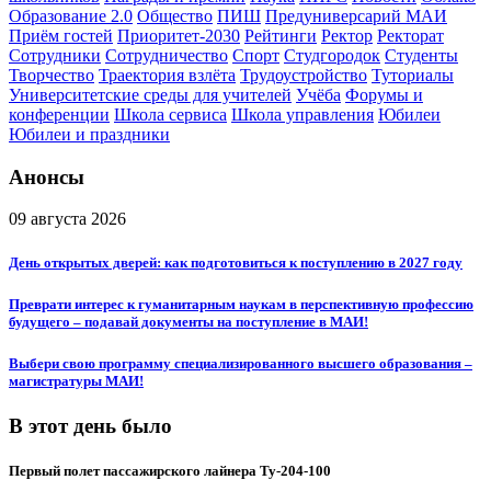
Образование 2.0
Общество
ПИШ
Предуниверсарий МАИ
Приём гостей
Приоритет-2030
Рейтинги
Ректор
Ректорат
Сотрудники
Сотрудничество
Спорт
Студгородок
Студенты
Творчество
Траектория взлёта
Трудоустройство
Туториалы
Университетские среды для учителей
Учёба
Форумы и
конференции
Школа сервиса
Школа управления
Юбилеи
Юбилеи и праздники
Анонсы
09 августа 2026
День открытых дверей: как подготовиться к поступлению в 2027 году
Преврати интерес к гуманитарным наукам в перспективную профессию
будущего – подавай документы на поступление в МАИ!
Выбери свою программу специализированного высшего образования –
магистратуры МАИ!
В этот день было
Первый полет пассажирского лайнера Ту-204-100