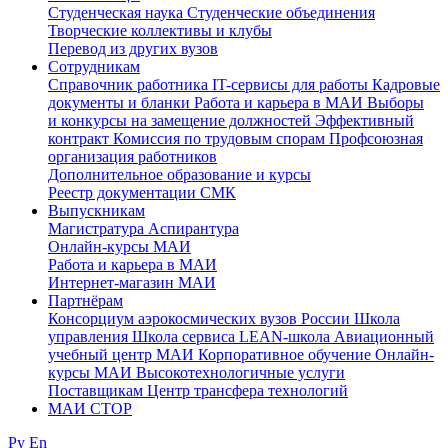
Студенческая наука
Студенческие объединения
Творческие коллективы и клубы
Перевод из других вузов
Сотрудникам
Cправочник работника
IT-сервисы для работы
Кадровые
документы и бланки
Работа и карьера в МАИ
Выборы
и конкурсы на замещение должностей
Эффективный
контракт
Комиссия по трудовым спорам
Профсоюзная
организация работников
Дополнительное образование и курсы
Реестр документации СМК
Выпускникам
Магистратура
Аспирантура
Онлайн-курсы МАИ
Работа и карьера в МАИ
Интернет-магазин МАИ
Партнёрам
Консорциум аэрокосмических вузов России
Школа
управления
Школа сервиса
LEAN-школа
Авиационный
учебный центр МАИ
Корпоративное обучение
Онлайн-
курсы МАИ
Высокотехнологичные услуги
Поставщикам
Центр трансфера технологий
МАИ СТОР
Ру
En