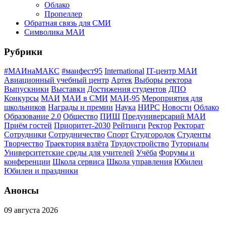
Облако
Пропеллер
Обратная связь для СМИ
Символика МАИ
Рубрики
#МАИнаМАКС
#маифест95
International
IT-центр МАИ
Авиационный учебный центр
Артек
Выборы ректора
Выпускники
Выставки
Достижения студентов
ДПО
Конкурсы
МАИ
МАИ в СМИ
МАИ-95
Мероприятия для
школьников
Награды и премии
Наука
НИРС
Новости
Облако
Образование 2.0
Общество
ПИШ
Предуниверсарий МАИ
Приём гостей
Приоритет-2030
Рейтинги
Ректор
Ректорат
Сотрудники
Сотрудничество
Спорт
Студгородок
Студенты
Творчество
Траектория взлёта
Трудоустройство
Туториалы
Университетские среды для учителей
Учёба
Форумы и
конференции
Школа сервиса
Школа управления
Юбилеи
Юбилеи и праздники
Анонсы
09 августа 2026