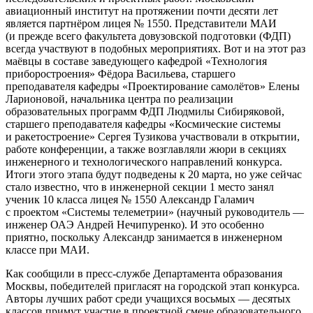
авиационный институт на протяжении почти десяти лет
является партнёром лицея № 1550. Представители МАИ
(и прежде всего факультета довузовской подготовки (ФДП)
всегда участвуют в подобных мероприятиях. Вот и на этот раз
маёвцы в составе заведующего кафедрой «Технология
приборостроения» Фёдора Васильева, старшего
преподавателя кафедры «Проектирование самолётов» Елены
Ларионовой, начальника центра по реализации
образовательных программ ФДП Людмилы Сибиряковой,
старшего преподавателя кафедры «Космические системы
и ракетостроение» Сергея Тузикова участвовали в открытии,
работе конференции, а также возглавляли жюри в секциях
инженерного и технологического направлений конкурса.
Итоги этого этапа будут подведены к 20 марта, но уже сейчас
стало известно, что в инженерной секции 1 место занял
ученик 10 класса лицея № 1550 Александр Галамич
с проектом «Системы телеметрии» (научный руководитель —
инженер ОАЭ Андрей Нечипуренко). И это особенно
приятно, поскольку Александр занимается в инженерном
классе при МАИ.
Как сообщили в пресс-службе Департамента образования
Москвы, победителей пригласят на городской этап конкурса.
Авторы лучших работ среди учащихся восьмых — десятых
классов примут участие в проектной смене образовательного