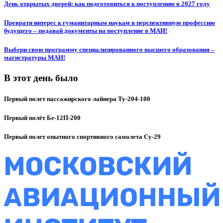
День открытых дверей: как подготовиться к поступлению в 2027 году
Преврати интерес к гуманитарным наукам в перспективную профессию
будущего – подавай документы на поступление в МАИ!
Выбери свою программу специализированного высшего образования –
магистратуры МАИ!
В этот день было
Первый полет пассажирского лайнера Ту-204-100
Первый полёт Бе-12П-200
Первый полет опытного спортивного самолета Су-29