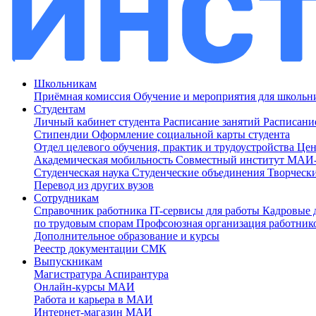
Школьникам
Приёмная комиссия
Обучение и мероприятия для школь
Студентам
Личный кабинет студента
Расписание занятий
Расписани
Стипендии
Оформление социальной карты студента
Отдел целевого обучения, практик и трудоустройства
Цен
Академическая мобильность
Совместный институт МА
Студенческая наука
Студенческие объединения
Творческ
Перевод из других вузов
Сотрудникам
Cправочник работника
IT-сервисы для работы
Кадровые 
по трудовым спорам
Профсоюзная организация работник
Дополнительное образование и курсы
Реестр документации СМК
Выпускникам
Магистратура
Аспирантура
Онлайн-курсы МАИ
Работа и карьера в МАИ
Интернет-магазин МАИ