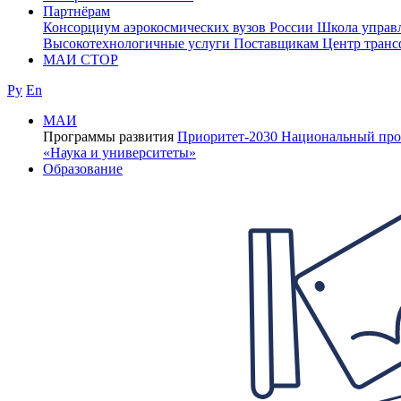
Партнёрам
Консорциум аэрокосмических вузов России
Школа управ
Высокотехнологичные услуги
Поставщикам
Центр транс
МАИ СТОР
Ру
En
МАИ
Программы развития
Приоритет-2030
Национальный про
«Наука и университеты»
Образование