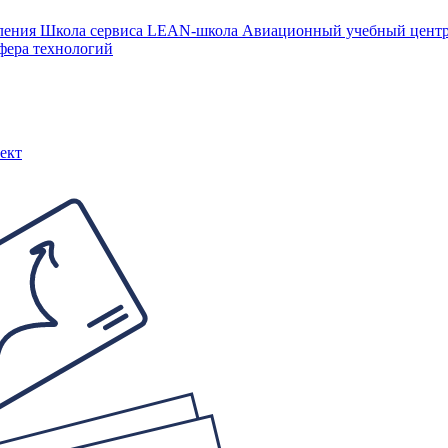
ления
Школа сервиса
LEAN-школа
Авиационный учебный цен
фера технологий
ект